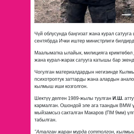
Чүй облусунда баңгизат жана курал сатууга
сентябрда Ички иштер министрлиги билдирд
Маалыматка ылайык, милицияга кримтөбөл д
жана курал-жарак сатууга катышы бар экен
Чогулган материалдардын негизинде Кылмы
психотроптук заттарды жана алардын анал
кылмыш иши козголгон.
Шектүү делген 1989-жылы туулган
И.Ш.
атту
кармалган. Ошондой эле ага таандык BMW ү
мыйзамсыз сакталган Макаров (ПМ 9мм) үлг
табылган.
"Аталган жаран мурда соттолгон, кылмыш