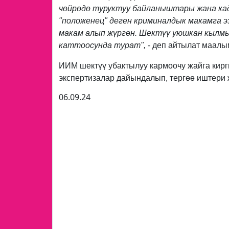
чөйрөдө туруктуу байланыштары жана кад
"положенец" деген криминалдык макамга э
макам алып жүргөн. Шектүү уюшкан кылм
каттоосунда турат",
- деп айтылат маалы
ИИМ шектүү убактылуу кармоочу жайга кирг
экспертизалар дайындалып, тергөө иштери 
06.09.24