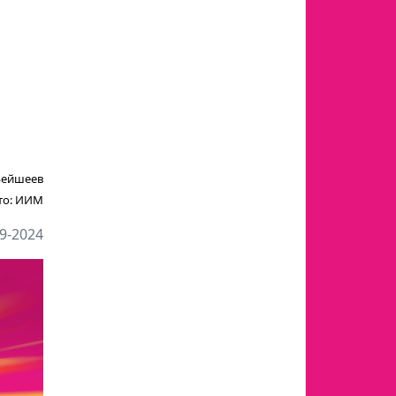
Бейшеев
то:
ИИМ
9-2024