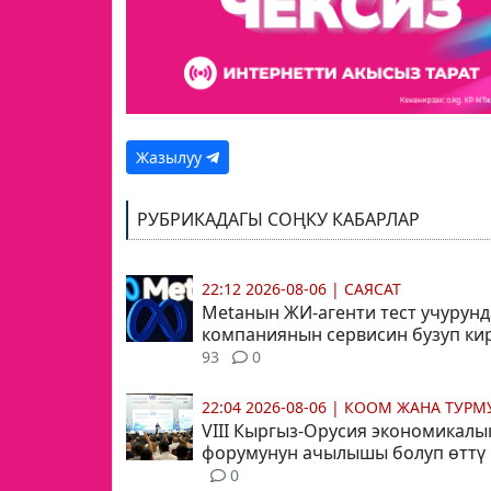
Жазылуу
РУБРИКАДАГЫ СОҢКУ КАБАРЛАР
22:12 2026-08-06
|
САЯСАТ
Metaнын ЖИ-агенти тест учурун
компаниянын сервисин бузуп ки
93
0
22:04 2026-08-06
|
КООМ ЖАНА ТУР
VIII Кыргыз-Орусия экономикалы
форумунун ачылышы болуп өттү
0