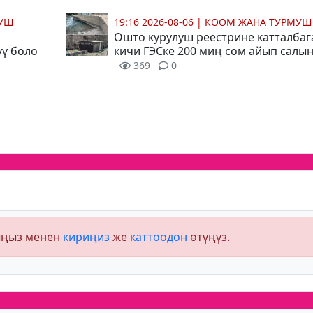
МУШ
19:16 2026-08-06
|
КООМ ЖАНА ТУРМУШ
Ошто курулуш реестрине катталбаг
ү боло
кичи ГЭСке 200 миң сом айып салы
369
0
ыңыз менен
кириңиз
же
каттоодон
өтүңүз.