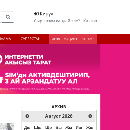
Кирүү
Сыр сөзүм кандай эле?
Каттоо
НААМА
СУПЕРСТАН
ИНФОРМАЦИЯ О РЕКЛАМЕ
АРХИВ
Август
2026
Дш
Шш
Шр
Бш
Жм
Иш
Жш