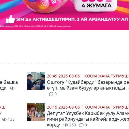
20:49 2026-08-06
|
КООМ ЖАНА ТУРМУШ
да башка
Оштогу "Кудайберди" базарында р
рди
өтүп, мыйзам бузуулар аныкталды
0
МУШ
20:15 2026-08-06
|
КООМ ЖАНА ТУРМУШ
к
Депутат Улукбек Карыбек уулу Алам
кичи районундагы көйгөйлөрдү же
138
көрдү
263
0