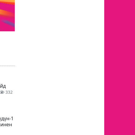
ейд
332
үдүн-1
ринен