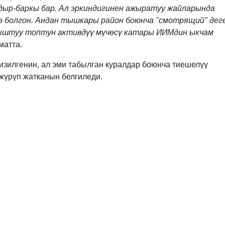
ыр-баркы бар. Ал эркиндигинен ажыратуу жайларында
э болгон. Андан тышкары район боюнча "смотрящий" дег
ыштуу топтун активдүү мүчөсү катары ИИМдин ыкчам
матта.
изилгенин, ал эми табылган куралдар боюнча тиешелүү
жүрүп жатканын белгиледи.