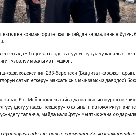
 шектелген кримавторитет капчыгайдан кармалганын бүгүн, 
и.
елген адам баңгизаттарды сатуунун туруктуу каналын түзг
диги тууралуу маалымат түшкөн.
ш-жаза кодексинин 283-беренеси (Баңгизат каражаттарын,
огдорун сатып өткөрүү максатысыз мыйзамсыз даярдоо) бо
у жаран Көк-Мойнок капчыгайында жашынып жүргөн жерин
лгүсүндөгү унаасы текшерүүгө алынып, автокөлүктүн ичин
үсүндөгү тапанча, майда калибрлүү мылтык жана ок-дарыл
 дүйнөсүнүн идеологиясын карманат. Анын криминалдык