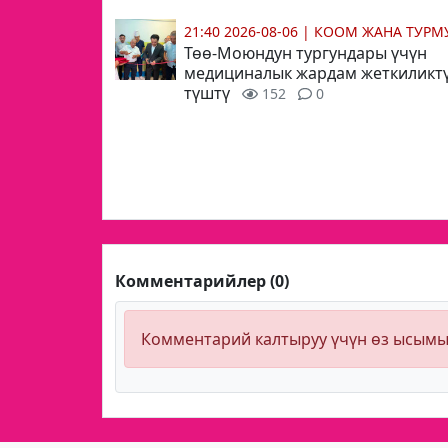
21:40 2026-08-06
|
КООМ ЖАНА ТУР
Төө-Моюндун тургундары үчүн
медициналык жардам жеткиликтү
түштү
152
0
Комментарийлер (0)
Комментарий калтыруу үчүн өз ысым