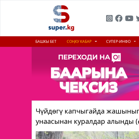
БАШКЫ БЕТ
СОҢКУ КАБАР
СУПЕР-ИНФО
Чүйдөгү капчыгайда жашынып
унаасынан куралдар алынды (