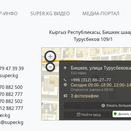
Р-ИНФО
SUPER.KG ВИДЕО
МЕДИА-ПОРТАЛ
Кыргыз Республикасы, Бишкек шаа
Турусбеков 109/1
79 47 39 39
super.kg
70 882 500
70 882 777
70 882 502
312 882 777
r.kg
a@super.kg