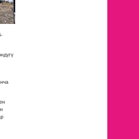
6-
өндүгү
юнча
ен
ен
ар