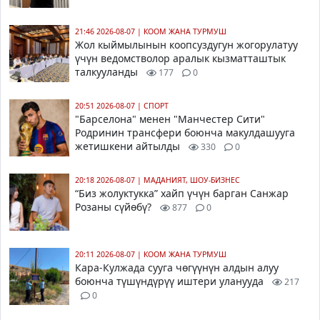
21:46 2026-08-07
|
КООМ ЖАНА ТУРМУШ
Жол кыймылынын коопсуздугун жогорулатуу
үчүн ведомстволор аралык кызматташтык
талкууланды
177
0
20:51 2026-08-07
|
СПОРТ
"Барселона" менен "Манчестер Сити"
Родринин трансфери боюнча макулдашууга
жетишкени айтылды
330
0
20:18 2026-08-07
|
МАДАНИЯТ, ШОУ-БИЗНЕС
“Биз жолуктукка” хайп үчүн барган Санжар
Розаны сүйөбү?
877
0
20:11 2026-08-07
|
КООМ ЖАНА ТУРМУШ
Кара-Кулжада сууга чөгүүнүн алдын алуу
боюнча түшүндүрүү иштери уланууда
217
0