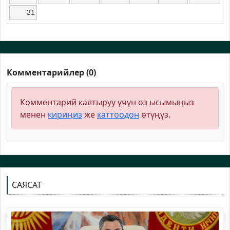
31
Комментарийлер (0)
Комментарий калтыруу үчүн өз ысымыңыз
менен
кириңиз
же
каттоодон
өтүңүз.
САЯСАТ