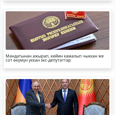
Мандатынан ажырап, кийин камалып чыккан же
сот өкүмүн уккан экс-депутаттар