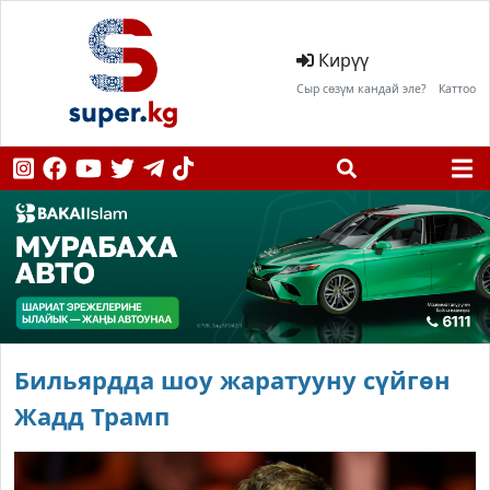
Кирүү
Сыр сөзүм кандай эле?
Каттоо
Бильярдда шоу жаратууну сүйгөн
Жадд Трамп