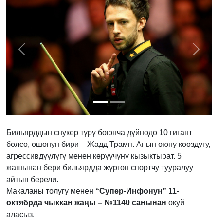
Previous
Next
Бильярддын снукер түрү боюнча дүйнөдө 10 гигант
болсо, ошонун бири – Жадд Трамп. Анын оюну кооздугу,
агрессивдүүлүгү менен көрүүчүнү кызыктырат. 5
жашынан бери бильярдда жүргөн спортчу тууралуу
айтып берели.
Макаланы толугу менен
“Супер-Инфонун” 11-
октябрда чыккан жаңы – №1140 санынан
окуй
аласыз.