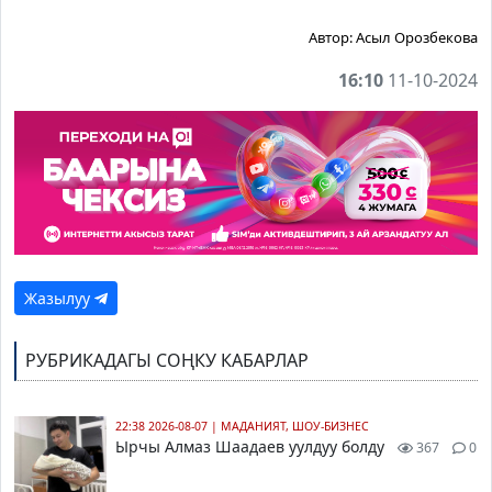
Автор:
Асыл Орозбекова
16:10
11-10-2024
Жазылуу
РУБРИКАДАГЫ СОҢКУ КАБАРЛАР
22:38 2026-08-07
|
МАДАНИЯТ, ШОУ-БИЗНЕС
Ырчы Алмаз Шаадаев уулдуу болду
367
0