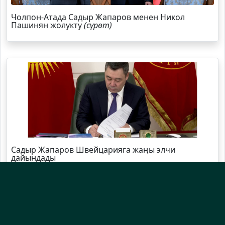
Чолпон-Атада Садыр Жапаров менен Никол
Пашинян жолукту
(сүрөт)
Садыр Жапаров Швейцарияга жаңы элчи
дайындады