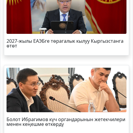
2027-жылы ЕАЭБге төрагалык кылуу Кыргызстанга
өтөт
Болот
Ибрагимов
күч органдарынын жетекчилери
менен кеңешме өткөрдү