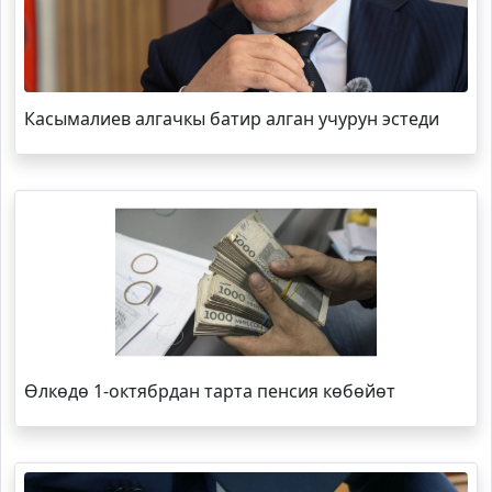
Касымалиев алгачкы батир алган учурун эстеди
Өлкөдө 1-октябрдан тарта пенсия көбөйөт