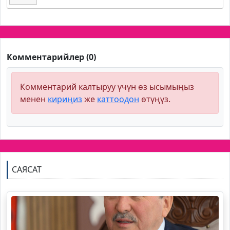
Комментарийлер (0)
Комментарий калтыруу үчүн өз ысымыңыз
менен
кириңиз
же
каттоодон
өтүңүз.
САЯСАТ