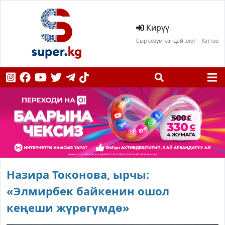
Кирүү
Сыр сөзүм кандай эле?
Каттоо
Назира Токонова, ырчы:
«Элмирбек байкенин ошол
кеңеши жүрөгүмдө»