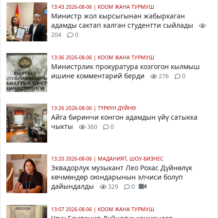
13:43 2026-08-06
|
КООМ ЖАНА ТУРМУШ
Министр жол кырсыгынан жабыркаган
адамды сактап калган студентти сыйлады
204
0
13:36 2026-08-06
|
КООМ ЖАНА ТУРМУШ
Министрлик прокуратура козгогон кылмыш
ишине комментарий берди
276
0
13:26 2026-08-06
|
ТҮРКҮН ДҮЙНӨ
Айга биринчи конгон адамдын үйү сатыкка
чыкты
360
0
13:20 2026-08-06
|
МАДАНИЯТ, ШОУ-БИЗНЕС
Эквадорлук музыкант Лео Рохас Дүйнөлүк
көчмөндөр оюндарынын элчиси болуп
дайындалды
329
0
13:07 2026-08-06
|
КООМ ЖАНА ТУРМУШ