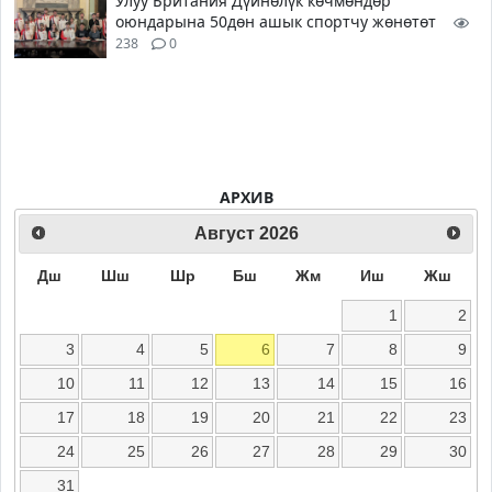
Улуу Британия Дүйнөлүк көчмөндөр
оюндарына 50дөн ашык спортчу жөнөтөт
238
0
АРХИВ
Август
2026
Дш
Шш
Шр
Бш
Жм
Иш
Жш
1
2
3
4
5
6
7
8
9
10
11
12
13
14
15
16
17
18
19
20
21
22
23
24
25
26
27
28
29
30
31