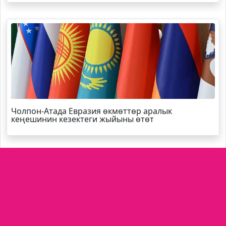
Чолпон-Атада Евразия өкмөттөр аралык
кеңешинин кезектеги жыйыны өтөт