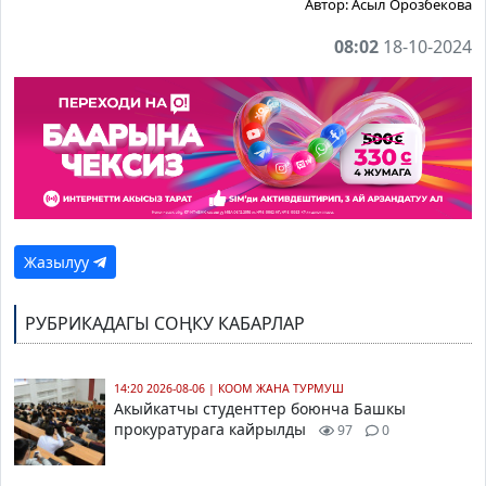
Автор:
Асыл Орозбекова
08:02
18-10-2024
Жазылуу
РУБРИКАДАГЫ СОҢКУ КАБАРЛАР
14:20 2026-08-06
|
КООМ ЖАНА ТУРМУШ
Акыйкатчы студенттер боюнча Башкы
прокуратурага кайрылды
97
0