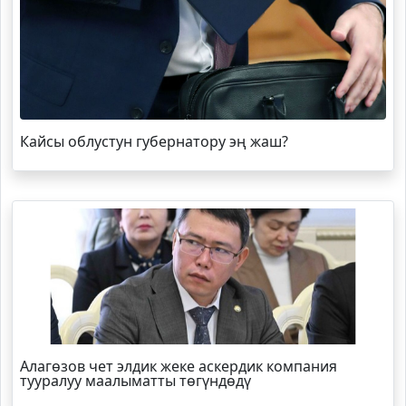
Кайсы облустун губернатору эң жаш?
Алагөзов чет элдик жеке аскердик компания
тууралуу маалыматты төгүндөдү