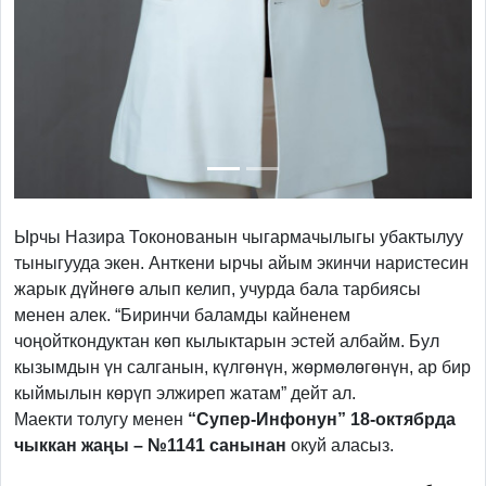
Ырчы Назира Токонованын чыгармачылыгы убактылуу
тыныгууда экен. Анткени ырчы айым экинчи наристесин
жарык дүйнөгө алып келип, учурда бала тарбиясы
менен алек. “Биринчи баламды кайненем
чоңойткондуктан көп кылыктарын эстей албайм. Бул
кызымдын үн салганын, күлгөнүн, жөрмөлөгөнүн, ар бир
кыймылын көрүп элжиреп жатам” дейт ал.
Маекти толугу менен
“Супер-Инфонун” 18-октябрда
чыккан жаңы – №1141 санынан
окуй аласыз.