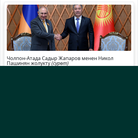
Чолпон-Атада Садыр Жапаров менен Никол
Пашинян жолукту
(сүрөт)