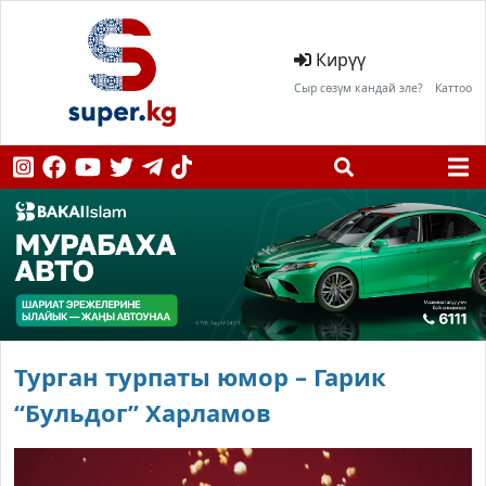
Кирүү
Сыр сөзүм кандай эле?
Каттоо
Турган турпаты юмор – Гарик
“Бульдог” Харламов