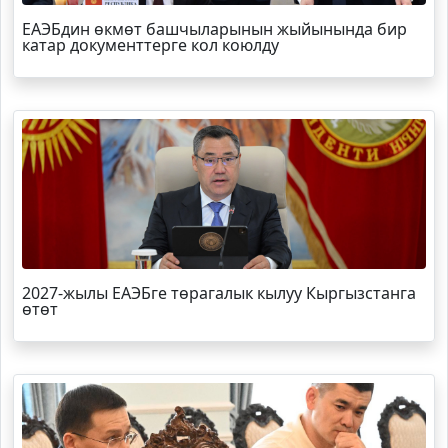
ЕАЭБдин өкмөт башчыларынын жыйынында бир
катар документтерге кол коюлду
2027-жылы ЕАЭБге төрагалык кылуу Кыргызстанга
өтөт