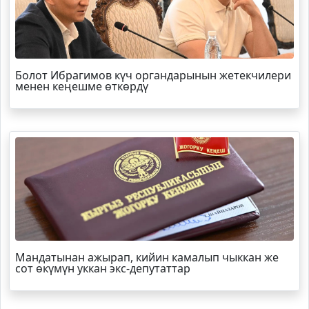
Болот
Ибрагимов
күч органдарынын жетекчилери
менен кеңешме өткөрдү
Мандатынан ажырап, кийин камалып чыккан же
сот өкүмүн уккан экс-депутаттар