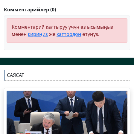
Комментарийлер (0)
Комментарий калтыруу үчүн өз ысымыңыз
менен
кириңиз
же
каттоодон
өтүңүз.
САЯСАТ