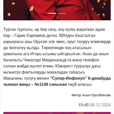
Турган турпаты, ар бир сөзү, өзү күлкү жараткан адам
бар – Гарик Харламов деген. КВНден башталган
карьерасы аны Орусия эле эмес, орус тилдүү өлкөлөрдө
да белгилүү кылды. Төрөлгөндө чоң атасынын
урматына ага Игорь ысымы ыйгарылган. Анан да анын
балалыгы Чикагодо Макдональдста жана телефон
саткан жайда иштеп өткөн. Юморист тууралуу дагы
кызыктуу фактыларды макаладан табасыз.
Макаланы толугу менен
“Супер-Инфонун” 6-декабрда
чыккан жаңы – №1148 санынан
окуй аласыз.
Автор:
Асыл Орозбекова
15:45
06-12-2024