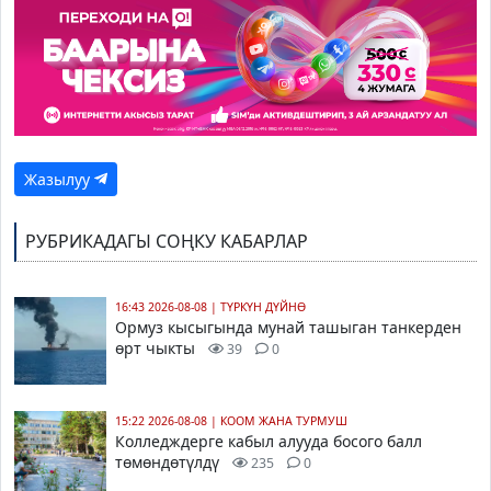
Жазылуу
РУБРИКАДАГЫ СОҢКУ КАБАРЛАР
16:43 2026-08-08
|
ТҮРКҮН ДҮЙНӨ
Ормуз кысыгында мунай ташыган танкерден
өрт чыкты
39
0
15:22 2026-08-08
|
КООМ ЖАНА ТУРМУШ
Колледждерге кабыл алууда босого балл
төмөндөтүлдү
235
0