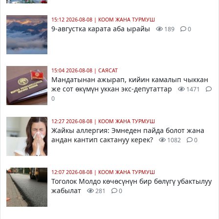
15:12 2026-08-08
|
КООМ ЖАНА ТУРМУШ
9-августка карата аба ырайы
189
0
15:04 2026-08-08
|
САЯСАТ
Мандатынан ажырап, кийин камалып чыккан
же сот өкүмүн уккан экс-депутаттар
1471
0
12:27 2026-08-08
|
КООМ ЖАНА ТУРМУШ
Жайкы аллергия: Эмнеден пайда болот жана
андан кантип сактануу керек?
1082
0
12:07 2026-08-08
|
КООМ ЖАНА ТУРМУШ
Тоголок Молдо көчөсүнүн бир бөлүгү убактылуу
жабылат
281
0