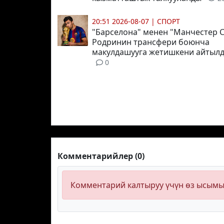
20:51 2026-08-07
|
СПОРТ
"Барселона" менен "Манчестер 
Родринин трансфери боюнча
макулдашууга жетишкени айтыл
0
Комментарийлер (0)
Комментарий калтыруу үчүн өз ысым