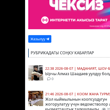
Жазылуу
РУБРИКАДАГЫ СОҢКУ КАБАРЛАР
22:38 2026-08-07
|
МАДАНИЯТ, ШОУ-
Ырчы Алмаз Шаадаев уулдуу бол
0
21:46 2026-08-07
|
КООМ ЖАНА ТУР
Жол кыймылынын коопсуздугун
жогорулатуу үчүн ведомстволор
кызматташтык талкууланды
2