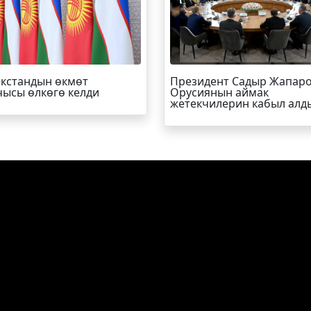
кстандын өкмөт
Президент Садыр Жапар
ысы өлкөгө келди
Орусиянын аймак
жетекчилерин кабыл алд
Р-ИНФО
SUPER.KG ВИДЕО
МЕДИА-ПОРТАЛ
Кыргыз Республикасы, Бишкек шаа
Турусбеков 109/1