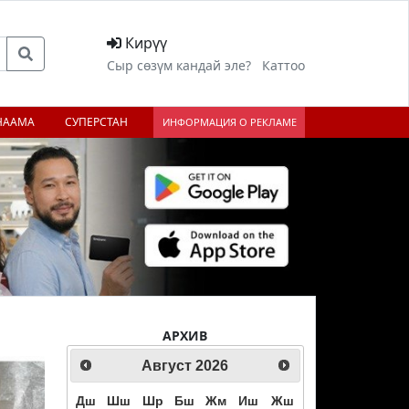
Кирүү
Сыр сөзүм кандай эле?
Каттоо
НААМА
СУПЕРСТАН
ИНФОРМАЦИЯ О РЕКЛАМЕ
АРХИВ
Август
2026
Дш
Шш
Шр
Бш
Жм
Иш
Жш