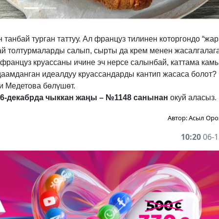
танбай турган таттуу. Ал француз тилинен которгондо “жа
дай толтурмаларды салып, сырты да крем менен жасалгалаг
 француз круассаны ичине эч нерсе салынбай, каттама кам
даамданган идеалдуу круассандарды кантип жасаса болот?
и Медетова бөлүшөт.
6-декабрда чыккан жаңы – №1148 санынан
окуй аласыз.
Автор:
Асыл Оро
10:20
06-1