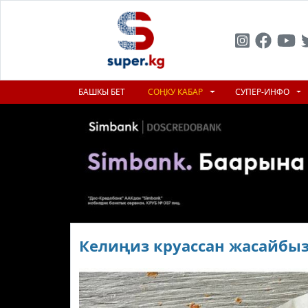
БАШКЫ БЕТ
СОҢКУ КАБАР
СУПЕР-ИНФО
Келиңиз круассан жасайбы