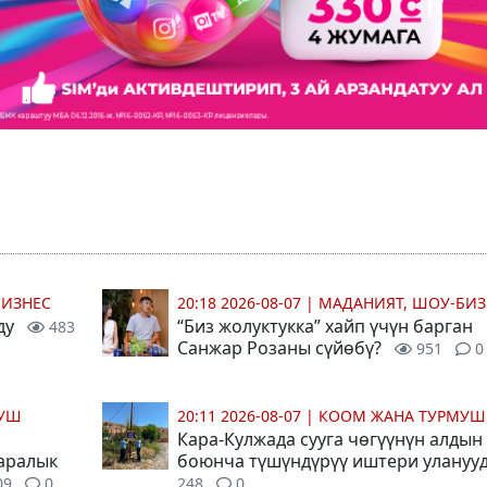
БИЗНЕС
20:18 2026-08-07
|
МАДАНИЯТ, ШОУ-БИЗ
ду
“Биз жолуктукка” хайп үчүн барган
483
Санжар Розаны сүйөбү?
951
0
МУШ
20:11 2026-08-07
|
КООМ ЖАНА ТУРМУШ
Кара-Кулжада сууга чөгүүнүн алдын
 аралык
боюнча түшүндүрүү иштери улануу
09
0
248
0