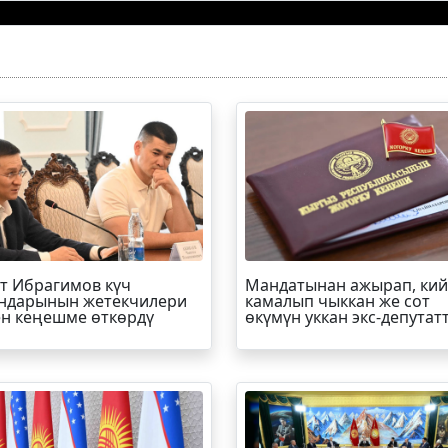
т
Ибрагимов
күч
Мандатынан ажырап, ки
ндарынын жетекчилери
камалып чыккан же сот
н кеңешме өткөрдү
өкүмүн уккан экс-депутат