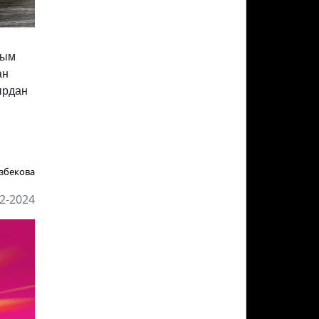
рым
ан
ырдан
збекова
2-2024