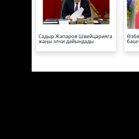
Садыр Жапаров Швейцарияга
Өзбе
жаңы элчи дайындады
башч
БАШКЫ БЕТ
СОҢКУ КАБАР
СУПЕ