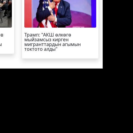
ов
Трамп
: "АКШ өлкөгө
мыйзамсыз кирген
ы
мигранттардын агымын
токтото алды"
Кинозал
ЖЫЛНААМА
Суперстан
ры,
КОМПАНИЯ ТУУРАЛУУ
ТАРЫХЫ