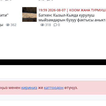
19:59 2026-08-07
|
КООМ ЖАНА ТУРМУШ
Сити"
Баткен: Кызыл-Кыяда курулуш
мыйзамдарын бузуу фактысы анык
ды
362
318
0
ыңыз менен
кириңиз
же
каттоодон
өтүңүз.