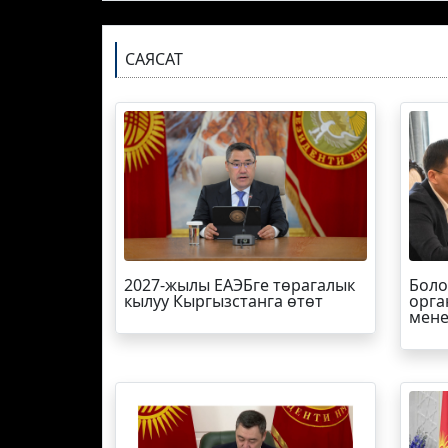
САЯСАТ
2027-жылы ЕАЭБге төрагалык
Боло
кылуу Кыргызстанга өтөт
орга
мене