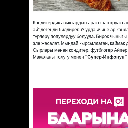
Кондитердик азыктардын арасынан круассан 
ай” дегенди билдирет. Учурда ичине ар кан
түрлөрү популярдуу болууда. Бирок чыныгы
эле жасалат. Мындай кырсылдаган, каймак 
Сырлары менен кондитер, футблогер Айпер
Макаланы толугу менен
“Супер-Инфонун” 