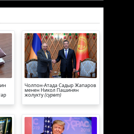
йин
Чолпон-Атада Садыр Жапаров
менен Никол Пашинян
тар
жолукту
(сүрөт)