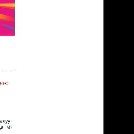
НЕС
 алуу
да