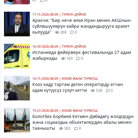
67
0
17:15 2026-08-09
|
ТҮРКҮН ДҮЙНӨ
Аракчи: “Бир нече өлкө Иран менен АКШнын
сүйлөшүүлөрүн кайра жандандырууга аракет
кылууда”
269
0
16:39 2026-08-09
|
ТҮРКҮН ДҮЙНӨ
Испанияда фейерверк фестивалында 27 адам
жабыркады
183
0
16:15 2026-08-09
|
КООМ ЖАНА ТУРМУШ
Кооз кадр тартам деген операторду атчан
адам күтүүсүз сүзүп кетти
538
0
15:23 2026-08-09
|
КООМ ЖАНА ТУРМУШ
Болотбек Борбиев Кетмен-Дөбөдөгү жолдордун
жана социалдык объектилердин абалы менен
таанышты
302
0