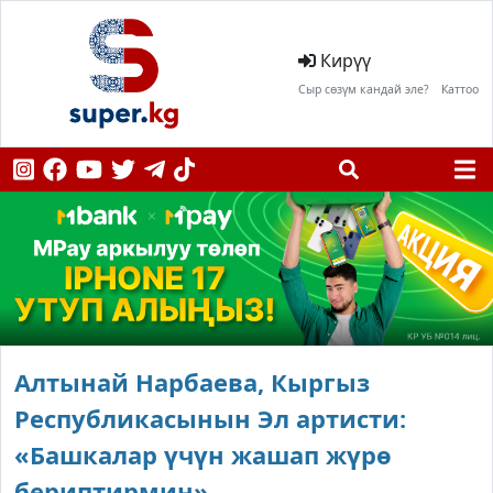
Кирүү
Сыр сөзүм кандай эле?
Каттоо
Алтынай Нарбаева, Кыргыз
Республикасынын Эл артисти:
«Башкалар үчүн жашап жүрө
бериптирмин»