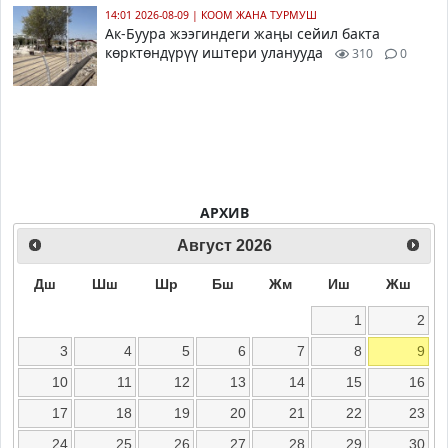
14:01 2026-08-09
|
КООМ ЖАНА ТУРМУШ
Ак-Буура жээгиндеги жаңы сейил бакта
көрктөндүрүү иштери уланууда
310
0
АРХИВ
Август
2026
Дш
Шш
Шр
Бш
Жм
Иш
Жш
1
2
3
4
5
6
7
8
9
10
11
12
13
14
15
16
17
18
19
20
21
22
23
24
25
26
27
28
29
30