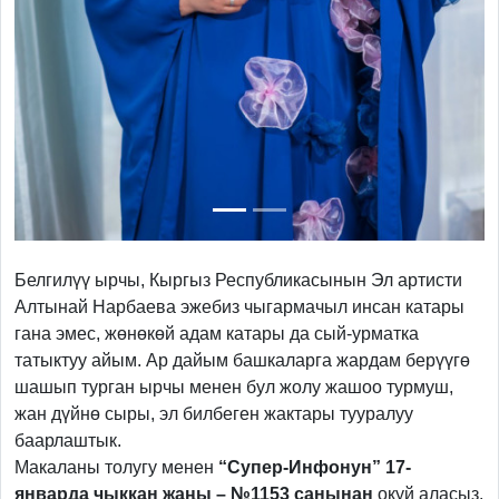
Белгилүү ырчы, Кыргыз Республикасынын Эл артисти
Алтынай Нарбаева эжебиз чыгармачыл инсан катары
гана эмес, жөнөкөй адам катары да сый-урматка
татыктуу айым. Ар дайым башкаларга жардам берүүгө
шашып турган ырчы менен бул жолу жашоо турмуш,
жан дүйнө сыры, эл билбеген жактары тууралуу
баарлаштык.
Макаланы толугу менен
“Супер-Инфонун” 17-
январда чыккан жаңы – №1153 санынан
окуй аласыз.