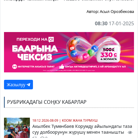
Автор:
Асыл Орозбекова
08:30
17-01-2025
Жазылуу
РУБРИКАДАГЫ СОҢКУ КАБАРЛАР
18:12 2026-08-09
|
КООМ ЖАНА ТУРМУШ
Акылбек Түмөнбаев Корумду айылындагы таза
суу долбоорунун жүрүшү менен таанышты