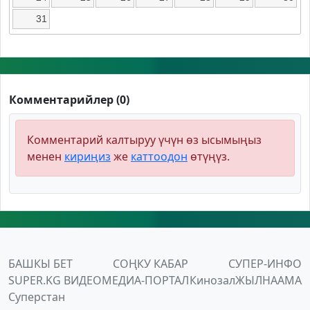
31
Комментарийлер (0)
Комментарий калтыруу үчүн өз ысымыңыз
менен
кириңиз
же
каттоодон
өтүңүз.
БАШКЫ БЕТ
СОҢКУ КАБАР
СУПЕР-ИНФО
SUPER.KG ВИДЕО
МЕДИА-ПОРТАЛ
Кинозал
ЖЫЛНААМА
Суперстан