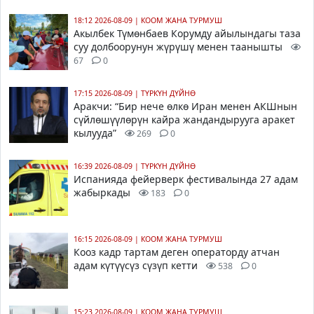
18:12 2026-08-09
|
КООМ ЖАНА ТУРМУШ
Акылбек Түмөнбаев Корумду айылындагы таза
суу долбоорунун жүрүшү менен таанышты
67
0
17:15 2026-08-09
|
ТҮРКҮН ДҮЙНӨ
Аракчи: “Бир нече өлкө Иран менен АКШнын
сүйлөшүүлөрүн кайра жандандырууга аракет
кылууда”
269
0
16:39 2026-08-09
|
ТҮРКҮН ДҮЙНӨ
Испанияда фейерверк фестивалында 27 адам
жабыркады
183
0
16:15 2026-08-09
|
КООМ ЖАНА ТУРМУШ
Кооз кадр тартам деген операторду атчан
адам күтүүсүз сүзүп кетти
538
0
15:23 2026-08-09
|
КООМ ЖАНА ТУРМУШ