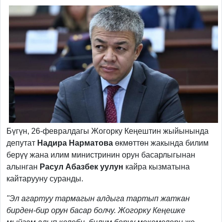
Бүгүн, 26-февралдагы Жогорку Кеңештин жыйынында
депутат
Надира Нарматова
өкмөттөн жакында билим
берүү жана илим министринин орун басарлыгынан
алынган
Расул Абазбек уулун
кайра кызматына
кайтарууну суранды.
"Эл агартуу тармагын алдыга тартып жаткан
бирден-бир орун басар болчу. Жогорку Кеңешке