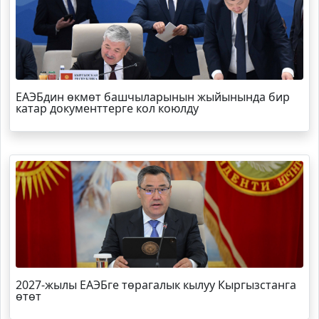
ЕАЭБдин өкмөт башчыларынын жыйынында бир
катар документтерге кол коюлду
2027-жылы ЕАЭБге төрагалык кылуу Кыргызстанга
өтөт