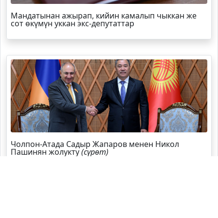
Мандатынан ажырап, кийин камалып чыккан же
сот өкүмүн уккан экс-депутаттар
Чолпон-Атада Садыр Жапаров менен Никол
Пашинян жолукту
(сүрөт)