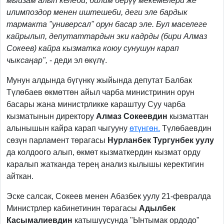
мыйзам алып келеби, билим берүү мекемелери же
илимпоздор менен иштешеби, деги эле бардык
тармакта "универсал" орун басар эле. Бул маселеге
кайрылып, депутаттардын эки кадрды (бири Алмаз
Сокеев) кайра кызматка коюу сунушун карап
чыксаңар",
- деди эл өкүлү.
Мунун алдында бүгүнкү жыйында депутат Балбак
Түлөбаев өкмөттөн айыл чарба министринин орун
басары жана министрликке караштуу Суу чарба
кызматынын директору
Алмаз Сокеевдин
кызматтан
алынышын кайра карап чыгууну
өтүнгөн.
Түлөбаевдин
сөзүн парламент төрагасы
Нурланбек Тургунбек уулу
да колдоого алып, өкмөт кызматкердин кызмат орду
каралып жатканда терең анализ кылышы керектигин
айткан.
Эске салсак, Сокеев менен Абазбек уулу 21-февралда
Министрлер кабинетинин төрагасы
Адылбек
Касымалиевдин
катышуусунда "Ынтымак ордодо"