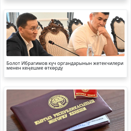
Болот
Ибрагимов
күч органдарынын жетекчилери
менен кеңешме өткөрдү