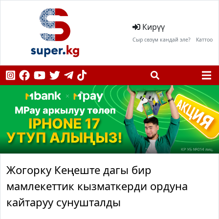
Кирүү
Сыр сөзүм кандай эле?
Каттоо
Жогорку Кеңеште дагы бир
мамлекеттик кызматкерди ордуна
кайтаруу сунушталды