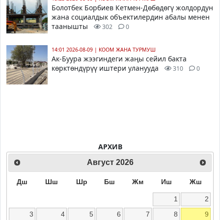
Болотбек Борбиев Кетмен-Дөбөдөгү жолдордун
жана социалдык объектилердин абалы менен
таанышты
302
0
14:01 2026-08-09
|
КООМ ЖАНА ТУРМУШ
Ак-Буура жээгиндеги жаңы сейил бакта
көрктөндүрүү иштери уланууда
310
0
АРХИВ
Август
2026
Дш
Шш
Шр
Бш
Жм
Иш
Жш
1
2
3
4
5
6
7
8
9