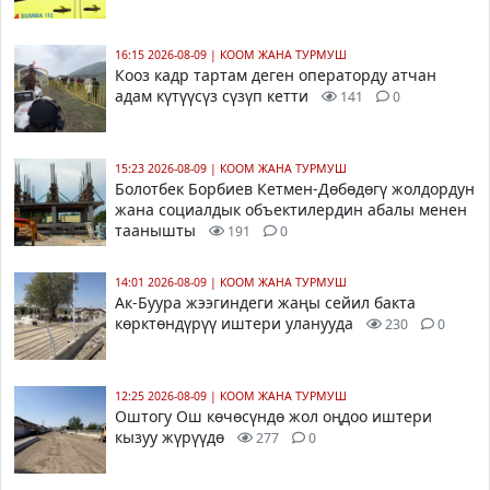
16:15 2026-08-09
|
КООМ ЖАНА ТУРМУШ
Кооз кадр тартам деген операторду атчан
адам күтүүсүз сүзүп кетти
141
0
15:23 2026-08-09
|
КООМ ЖАНА ТУРМУШ
Болотбек Борбиев Кетмен-Дөбөдөгү жолдордун
жана социалдык объектилердин абалы менен
таанышты
191
0
14:01 2026-08-09
|
КООМ ЖАНА ТУРМУШ
Ак-Буура жээгиндеги жаңы сейил бакта
көрктөндүрүү иштери уланууда
230
0
12:25 2026-08-09
|
КООМ ЖАНА ТУРМУШ
Оштогу Ош көчөсүндө жол оңдоо иштери
кызуу жүрүүдө
277
0