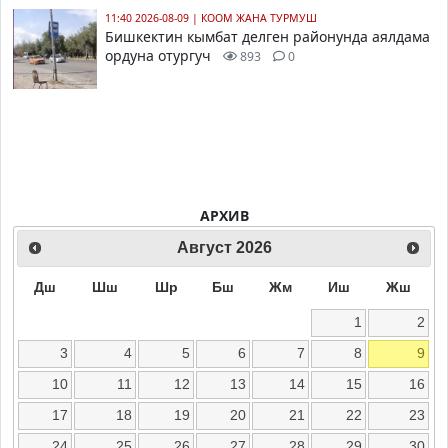
11:40 2026-08-09
|
КООМ ЖАНА ТУРМУШ
Бишкектин кымбат делген районунда аялдама
ордуна отургуч
893
0
АРХИВ
Август
2026
Дш
Шш
Шр
Бш
Жм
Иш
Жш
1
2
3
4
5
6
7
8
9
10
11
12
13
14
15
16
17
18
19
20
21
22
23
24
25
26
27
28
29
30