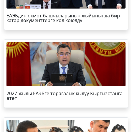
ЕАЭБдин өкмөт башчыларынын жыйынында бир
катар документтерге кол коюлду
2027-жылы ЕАЭБге төрагалык кылуу Кыргызстанга
өтөт