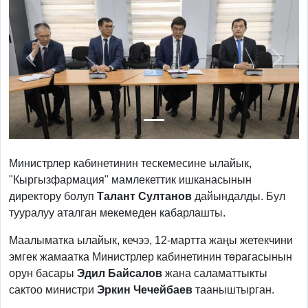
Previous
Next
Министрлер кабинетинин тескемесине ылайык,
"Кыргызфармация" мамлекеттик ишканасынын
директору болуп
Талант Султанов
дайындалды. Бул
тууралуу аталган мекемеден кабарлашты.
Маалыматка ылайык, кечээ, 12-мартта жаңы жетекчини
эмгек жамаатка Министрлер кабинетинин төрагасынын
орун басары
Эдил Байсалов
жана саламаттыкты
сактоо министри
Эркин Чечейбаев
тааныштырган.