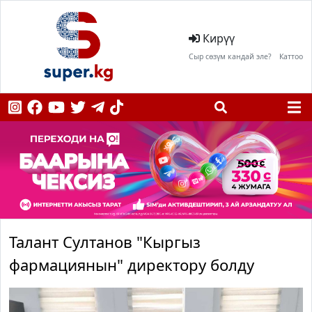
Кирүү
Сыр сөзүм кандай эле?
Каттоо
Талант Султанов "Кыргыз
фармациянын" директору болду