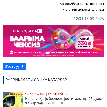
Автор:
Айжанар Рыспек кызы
Фото:
интернеттен алынды
12:31
13-03-2025
Жазылуу
РУБРИКАДАГЫ СОҢКУ КАБАРЛАР
16:39 2026-08-09
|
ТҮРКҮН ДҮЙНӨ
Испанияда фейерверк фестивалында 27 адам
жабыркады
28
0