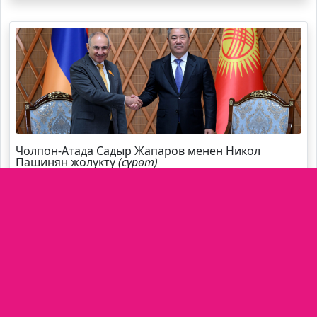
Чолпон-Атада Садыр Жапаров менен Никол
Пашинян жолукту
(сүрөт)