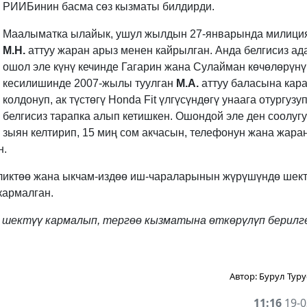
РИИБинин басма сөз кызматы билдирди.
Маалыматка ылайык, ушул жылдын 27-январында милици
М.Н.
аттуу жаран арыз менен кайрылган. Анда белгисиз а
ошол эле күнү кечинде Гагарин жана Сулайман көчөлөрүнү
кесилишинде 2007-жылы туулган
М.А.
аттуу баласына кара
колдонуп, ак түстөгү Honda Fit үлгүсүндөгү унаага отургузуп
белгисиз тарапка алып кетишкен. Ошондой эле ден соолуг
зыян келтирип, 15 миң сом акчасын, телефонун жана жара
н.
ликтөө жана ыкчам-издөө иш-чараларынын жүрүшүндө шек
кармалган.
шектүү кармалып, тергөө кызматына өткөрүлүп берилген
Автор:
Бурул Туру
11:16
19-0