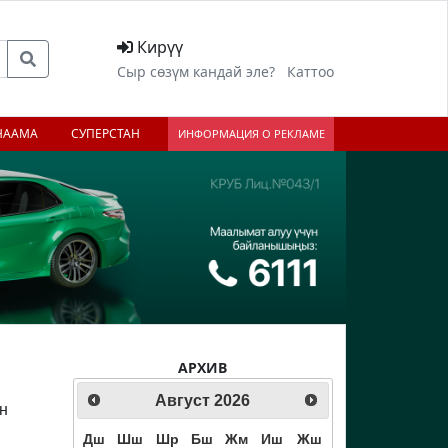
Кирүү
Сыр сөзүм кандай эле?
Каттоо
НААМА
СУПЕРСТАН
ИНФОРМАЦИЯ О РЕКЛАМЕ
АРХИВ
Август
2026
н
Дш
Шш
Шр
Бш
Жм
Иш
Жш