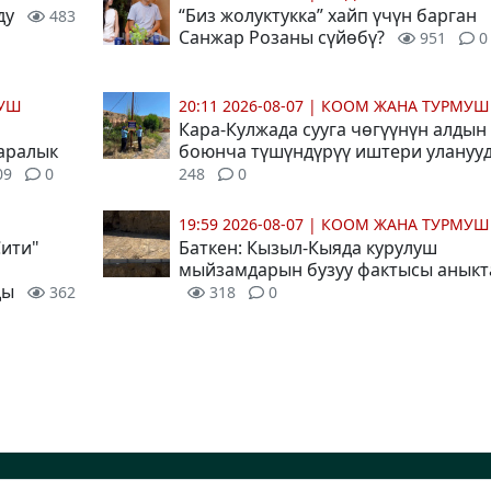
ду
“Биз жолуктукка” хайп үчүн барган
483
Санжар Розаны сүйөбү?
951
0
МУШ
20:11 2026-08-07
|
КООМ ЖАНА ТУРМУШ
Кара-Кулжада сууга чөгүүнүн алдын
 аралык
боюнча түшүндүрүү иштери улануу
09
0
248
0
19:59 2026-08-07
|
КООМ ЖАНА ТУРМУШ
Сити"
Баткен: Кызыл-Кыяда курулуш
мыйзамдарын бузуу фактысы анык
ды
362
318
0