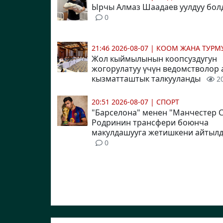
Ырчы Алмаз Шаадаев уулдуу бол
0
21:46 2026-08-07
|
КООМ ЖАНА ТУР
Жол кыймылынын коопсуздугун
жогорулатуу үчүн ведомстволор
кызматташтык талкууланды
2
20:51 2026-08-07
|
СПОРТ
"Барселона" менен "Манчестер 
Родринин трансфери боюнча
макулдашууга жетишкени айтыл
0