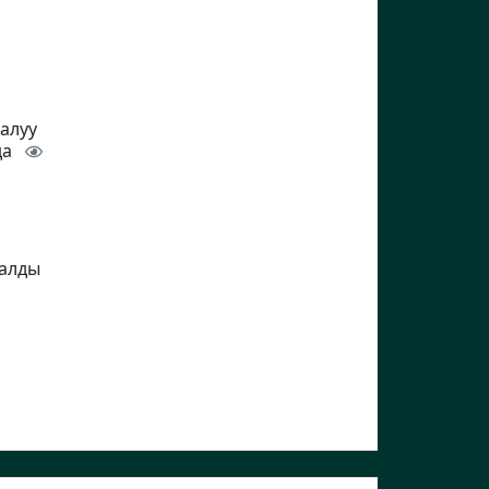
 алуу
да
талды