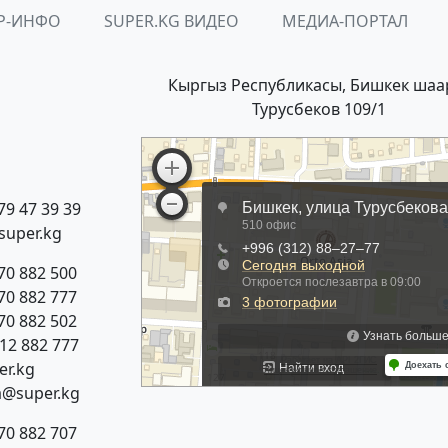
Р-ИНФО
SUPER.KG ВИДЕО
МЕДИА-ПОРТАЛ
Кыргыз Республикасы, Бишкек шаа
Турусбеков 109/1
79 47 39 39
super.kg
70 882 500
70 882 777
70 882 502
312 882 777
r.kg
a@super.kg
70 882 707