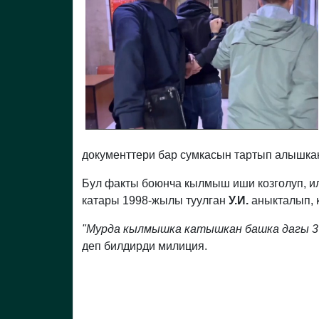
документтери бар сумкасын тартып алышка
Бул факты боюнча кылмыш иши козголуп, и
катары 1998-жылы туулган
У.И.
аныкталып, 
"Мурда кылмышка катышкан башка дагы 3 
деп билдирди милиция.