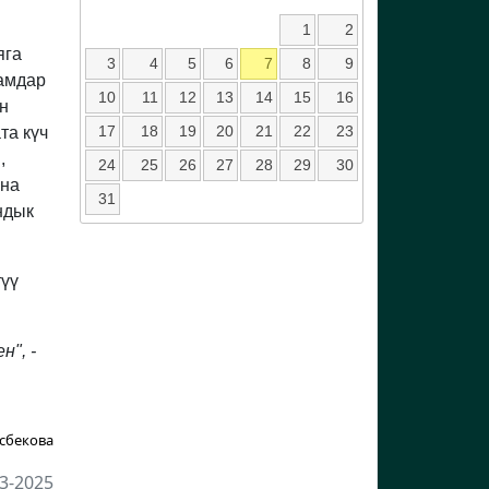
1
2
яга
3
4
5
6
7
8
9
дамдар
10
11
12
13
14
15
16
н
17
18
19
20
21
22
23
та күч
,
24
25
26
27
28
29
30
уна
31
ндык
түү
", -
сбекова
3-2025