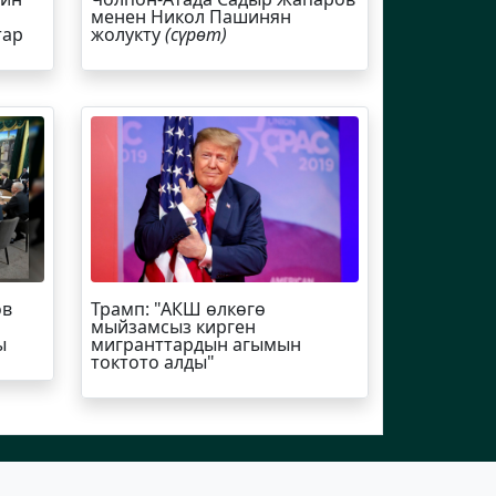
менен Никол Пашинян
тар
жолукту
(сүрөт)
ов
Трамп
: "АКШ өлкөгө
мыйзамсыз кирген
ы
мигранттардын агымын
токтото алды"