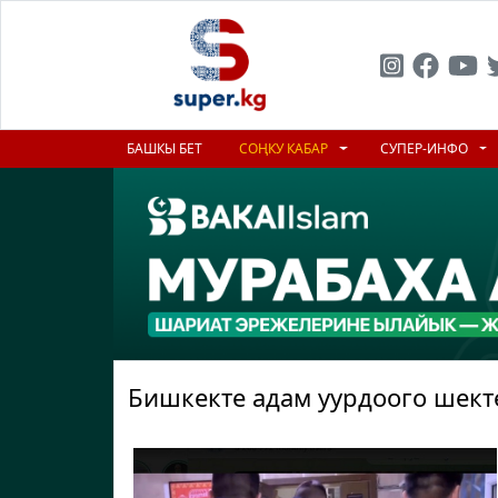
БАШКЫ БЕТ
СОҢКУ КАБАР
СУПЕР-ИНФО
Бишкекте адам уурдоого шек