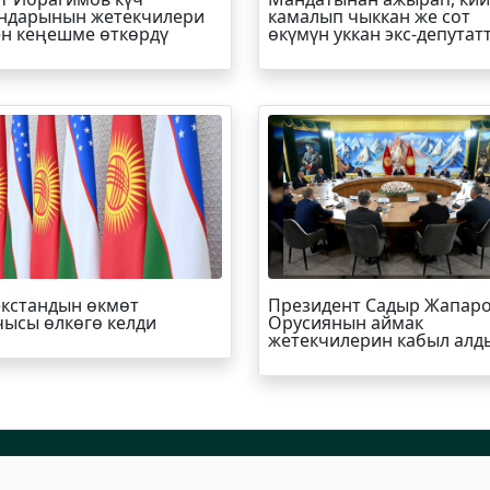
ндарынын жетекчилери
камалып чыккан же сот
н кеңешме өткөрдү
өкүмүн уккан экс-депутат
кстандын өкмөт
Президент Садыр Жапар
ысы өлкөгө келди
Орусиянын аймак
жетекчилерин кабыл алд