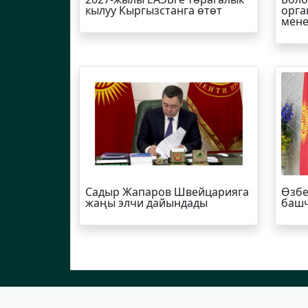
кылуу Кыргызстанга өтөт
орга
мене
Садыр Жапаров Швейцарияга
Өзбе
жаңы элчи дайындады
башч