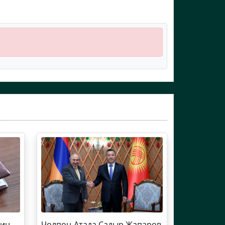
йин
Чолпон-Атада Садыр Жапаров