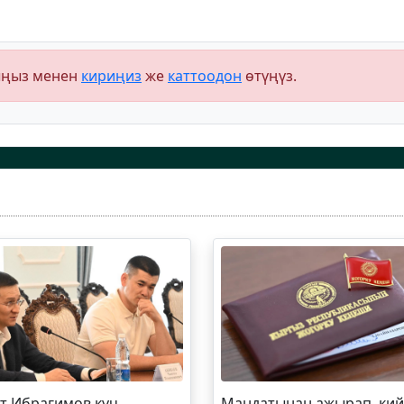
ыңыз менен
кириңиз
же
каттоодон
өтүңүз.
т
Ибрагимов
күч
Мандатынан ажырап, ки