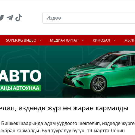
SUPER.KG ВИДЕО
МЕДИА-ПОРТАЛ
КИНОЗАЛ
ЖЫЛ
телип, издөөдө жүргөн жаран кармалды
Бишкек шаарында адам уурдоого шектелип, издөөдө жүргө
жаран кармалды. Бул тууралуу бүгүн, 19-мартта Ленин