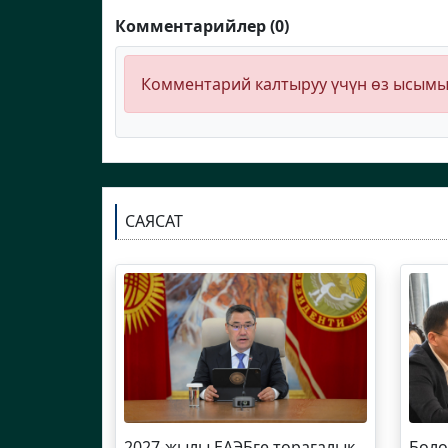
Комментарийлер (0)
Комментарий калтыруу үчүн өз ысым
САЯСАТ
2027-жылы ЕАЭБге төрагалык
Боло