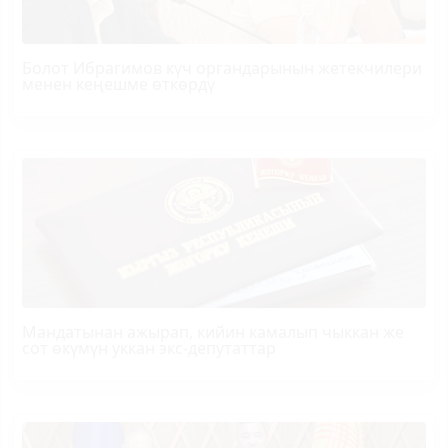
Болот
Ибрагимов
күч органдарынын жетекчилери
менен кеңешме өткөрдү
Мандатынан ажырап, кийин камалып чыккан же
сот өкүмүн уккан экс-депутаттар