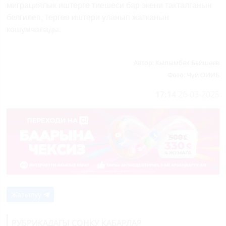
миграциялык иштерге тиешеси бар экени такталганын
белгилеп, тергөө иштери уланып жатканын
кошумчалады.
Автор:
Кылымбек Бейшеев
Фото:
Чүй ОИИБ
17:14
26-03-2025
Жазылуу
РУБРИКАДАГЫ СОҢКУ КАБАРЛАР