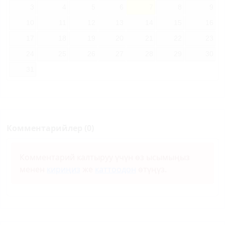
3
4
5
6
7
8
9
10
11
12
13
14
15
16
17
18
19
20
21
22
23
24
25
26
27
28
29
30
31
Комментарийлер (0)
Комментарий калтыруу үчүн өз ысымыңыз
менен
кириңиз
же
каттоодон
өтүңүз.