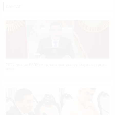
САЯСАТ
2027-жылы ЕАЭБге төрагалык кылуу Кыргызстанга
өтөт