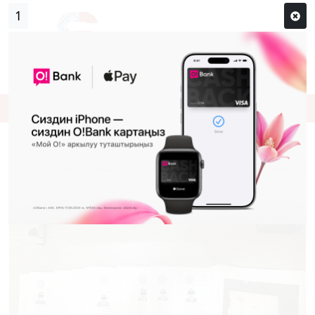
0
Кирүү
Сыр сөзүм кандай эле?
Каттоо
Кыргызстанга мекендештерин алдап
алып келген чет өлкөлүктөр кармалды
(
сүрөттөр
)