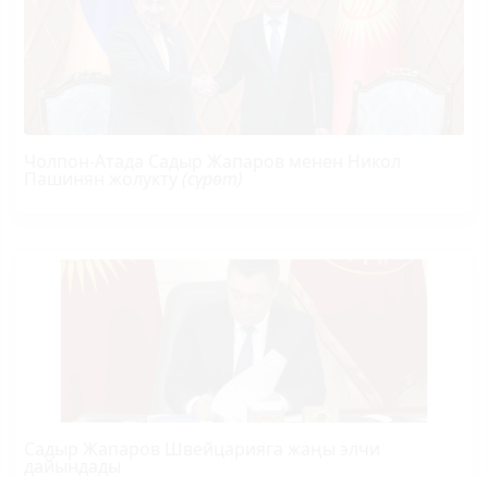
Чолпон-Атада Садыр Жапаров менен Никол
Пашинян жолукту
(сүрөт)
Садыр Жапаров Швейцарияга жаңы элчи
дайындады