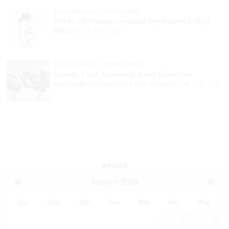
15:34 2026-08-07
|
СУПЕР-ИНФО
Уктоо абалыңыз кандай мүнөздөн кабар
берет?
144
0
15:32 2026-08-07
|
ТҮРКҮН ДҮЙНӨ
Түркия, Сауд Арабиясы жана Пакистан
коргонуу келишимине кол коюшат
173
0
АРХИВ
Август
2026
Дш
Шш
Шр
Бш
Жм
Иш
Жш
1
2