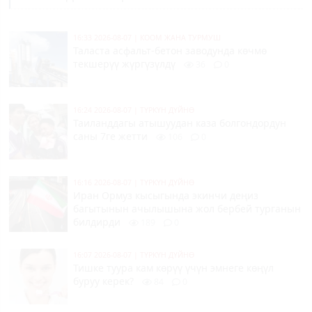
16:33 2026-08-07
|
КООМ ЖАНА ТУРМУШ
Таласта асфальт-бетон заводунда көчмө
текшерүү жүргүзүлдү
36
0
16:24 2026-08-07
|
ТҮРКҮН ДҮЙНӨ
Таиланддагы атышуудан каза болгондордун
саны 7ге жетти
106
0
16:16 2026-08-07
|
ТҮРКҮН ДҮЙНӨ
Иран Ормуз кысыгында экинчи деңиз
багытынын ачылышына жол бербей турганын
билдирди
189
0
16:07 2026-08-07
|
ТҮРКҮН ДҮЙНӨ
Тишке туура кам көрүү үчүн эмнеге көңүл
буруу керек?
84
0