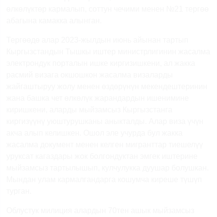
өлкөлүктөр кармалып, соттун чечими менен №21 тергөө
абагына камакка алынган.
Тергөөдө алар 2023-жылдын июнь айынан тартып
Кыргызстандын Тышкы иштер министрлигинин жасалма
электрондук порталын ишке киргизишкени, ал жакка
расмий визага окшошкон жасалма визаларды
жайгаштыруу жолу менен өздөрүнүн мекендештеринин
жана башка чет өлкөлүк жарандардын ишенимине
киришкени, аларды мыйзамсыз Кыргызстанга
киргизүүнү уюштурушканы аныкталды. Алар виза үчүн
акча алып келишкен. Ошол эле учурда бул жакка
жасалма документ менен келген мигранттар тиешелүү
уруксат кагаздары жок болгондуктан эмгек иштерине
мыйзамсыз тартылышып, кулчулукка дуушар болушкан.
Мындан улам кармалгандарга кошумча киреше түшүп
турган.
Облустук милиция алардын 70тен ашык мыйзамсыз