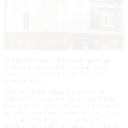
Previous
Next
Жасалма визаларды колдонуу менен мыйзамсыз
миграцияны уюштурган делип 3 чет элдик жаран
кармалды. Бул тууралуу бүгүн, 26-январда Чүй
ОИИБинен билдирди.
Маалыматка ылайык, алар тууралуу маалымат
милицияга 24-январда келип түшкөн. Факты боюнча
Кылмыш-жаза кодексинин 168-беренеси (Мыйзамсыз
миграцияны, мигранттарды мыйзамсыз алып келүүнү
(алып чыгууну) уюштуруу) менен кылмыш иши
козголгон. Шектүү катары 34, 29 жана 21 жаштагы чет