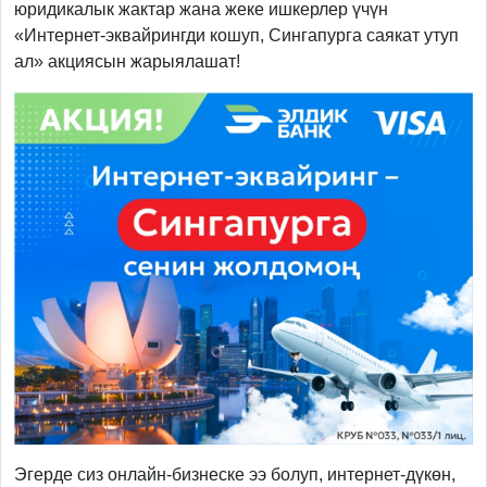
юридикалык жактар жана жеке ишкерлер үчүн
«Интернет-эквайрингди кошуп, Сингапурга саякат утуп
ал» акциясын жарыялашат!
Эгерде сиз онлайн-бизнеске ээ болуп, интернет-дүкөн,