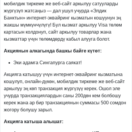
мобилдик тиркеме же веб-сайт аркылуу сатууларды
жүргүзүп жатсаңыз — дал ушул учурда «Элдик
Банктын» интернет-эквайринг кызматын кошуунун эң
жакшы мүмкүнчүлүгү! Бул кызмат аркылуу Visa төлөм
картасын колдонуп, сайт аркылуу товарлар жана
кызматтар үчүн төлөмдөрдү кабыл алууга болот.
Акциянын алкагында башкы байге күтөт:
Эки адамга Сингапурга саякат!
Акцияга катышуу үчүн интернет-эквайринг кызматына
кошулуп, онлайн-дүкөн, мобилдик тиркеме же веб-сайт
аркылуу эң көп транзакция жүргүзүү керек. Ошол эле
учурда транзакциялардын саны 200дөн кем болбошу
керек жана ар бир транзакциянын суммасы 500 сомдон
жогору болушу зарыл.
Акцияга катыша алышат: