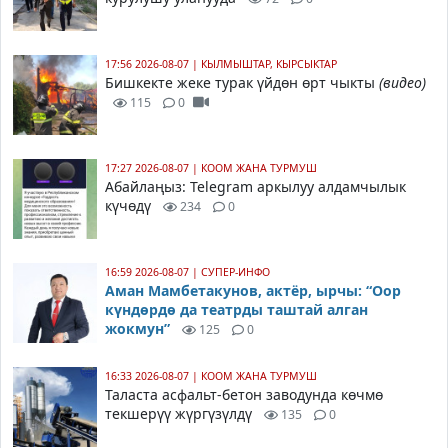
17:56 2026-08-07
|
КЫЛМЫШТАР, КЫРСЫКТАР
Бишкекте жеке турак үйдөн өрт чыкты
(видео)
115
0
17:27 2026-08-07
|
КООМ ЖАНА ТУРМУШ
Абайлаңыз: Telegram аркылуу алдамчылык
күчөдү
234
0
16:59 2026-08-07
|
СУПЕР-ИНФО
Аман Мамбетакунов, актёр, ырчы: “Оор
күндөрдө да театрды таштай алган
жокмун”
125
0
16:33 2026-08-07
|
КООМ ЖАНА ТУРМУШ
Таласта асфальт-бетон заводунда көчмө
текшерүү жүргүзүлдү
135
0