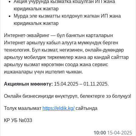
Акция учурунда кызматка кошулган ИП жана
юридикалык жактар
Мурда эле кызматты колдонуп жаткан ИП жана
юридикалык жактар
Интернет-эквайринг — бул банктын карталарын
Интернет аркылуу кабыл алууга мүмкүндүк берген
технология. Бул кызмат, негизинен, онлайн-дүкөндөр
аркылуу мобилдик тиркемелер жана ар кандай сайттар
аркылуу кызмат көрсөткөн соода жана сервис
ишканалары үчүн иштелип чыккан.
Акциянын мөөнөтү:
15.04.2025 – 01.11.2025.
Онлайн бизнесиңизди өнүктүрүп, белектерге ээ болуңуз!
Толук маалымат
https://eldik.kg/
сайтында
КР УБ №033
10:00
15-04-2025