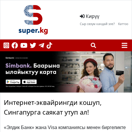
Кирүү
Сыр сөзүм кандай эле?
Каттоо
Интернет-эквайрингди кошуп,
Сингапурга саякат утуп ал!
«Элдик Банк» жана Visa компаниясы менен биргеликте