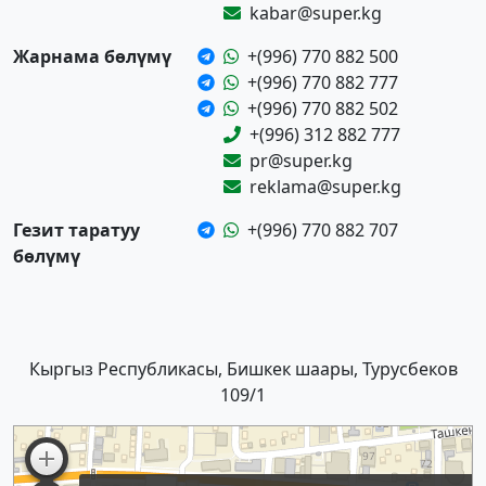
kabar@super.kg
Жарнама бөлүмү
+(996) 770 882 500
+(996) 770 882 777
+(996) 770 882 502
+(996) 312 882 777
pr@super.kg
reklama@super.kg
Гезит таратуу
+(996) 770 882 707
бөлүмү
Кыргыз Республикасы, Бишкек шаары, Турусбеков
109/1