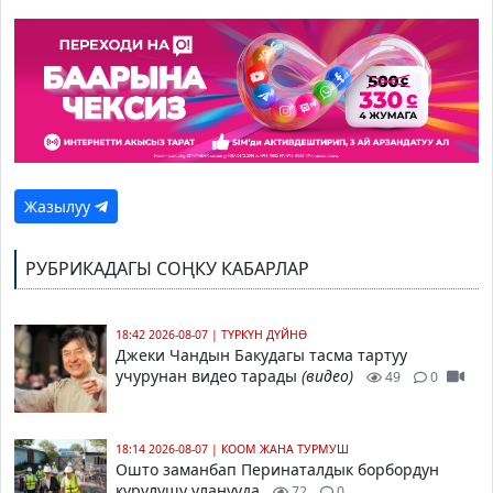
Жазылуу
РУБРИКАДАГЫ СОҢКУ КАБАРЛАР
18:42 2026-08-07
|
ТҮРКҮН ДҮЙНӨ
Джеки Чандын Бакудагы тасма тартуу
учурунан видео тарады
(видео)
49
0
18:14 2026-08-07
|
КООМ ЖАНА ТУРМУШ
Ошто заманбап Перинаталдык борбордун
курулушу уланууда
72
0