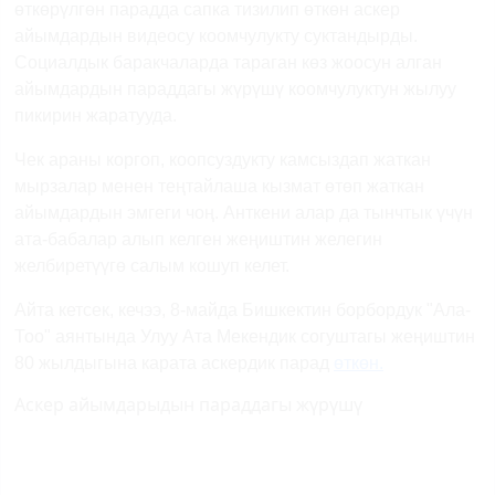
өткөрүлгөн парадда сапка тизилип өткөн аскер
айымдардын видеосу коомчулукту суктандырды.
Социалдык баракчаларда тараган көз жоосун алган
айымдардын параддагы жүрүшү коомчулуктун жылуу
пикирин жаратууда.
Чек араны коргоп, коопсуздукту камсыздап жаткан
мырзалар менен теңтайлаша кызмат өтөп жаткан
айымдардын эмгеги чоң. Анткени алар да тынчтык үчүн
ата-бабалар алып келген жеңиштин желегин
желбиретүүгө салым кошуп келет.
Айта кетсек, кечээ, 8-майда Бишкектин борбордук "Ала-
Тоо" аянтында Улуу Ата Мекендик согуштагы жеңиштин
80 жылдыгына карата аскердик парад
өткөн.
Аскер айымдарыдын параддагы жүрүшү