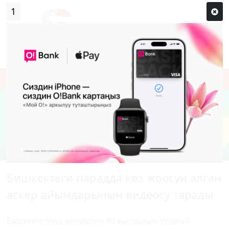
0
Кирүү
Сыр сөзүм кандай эле?
Каттоо
Бишкектеги парадда көз жоосун алган
аскер айымдарынын видеосу тарады
Бишкекте Улуу жеңиштин 80 жылдыгын утурлай