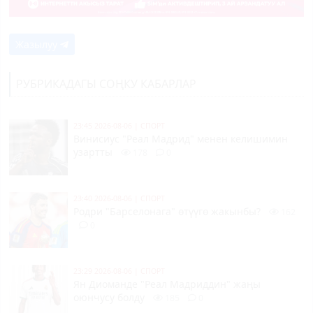
Жазылуу
РУБРИКАДАГЫ СОҢКУ КАБАРЛАР
23:45 2026-08-06
|
СПОРТ
Винисиус "Реал Мадрид" менен келишимин
узартты
178
0
23:40 2026-08-06
|
СПОРТ
Родри "Барселонага" өтүүгө жакынбы?
162
0
23:29 2026-08-06
|
СПОРТ
Ян Диоманде "Реал Мадриддин" жаңы
оюнчусу болду
185
0