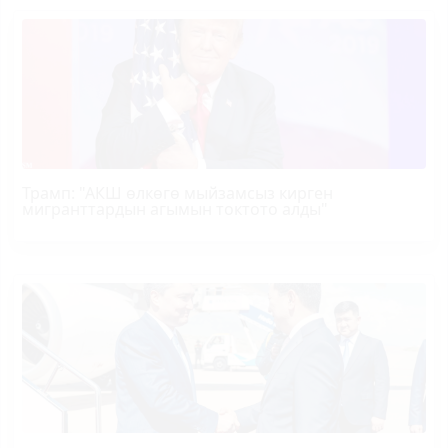
Трамп
: "АКШ өлкөгө мыйзамсыз кирген
мигранттардын агымын токтото алды"