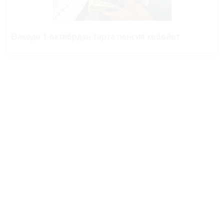
Өлкөдө 1-октябрдан тарта пенсия көбөйөт
Кайсы облустун губернатору эң жаш?