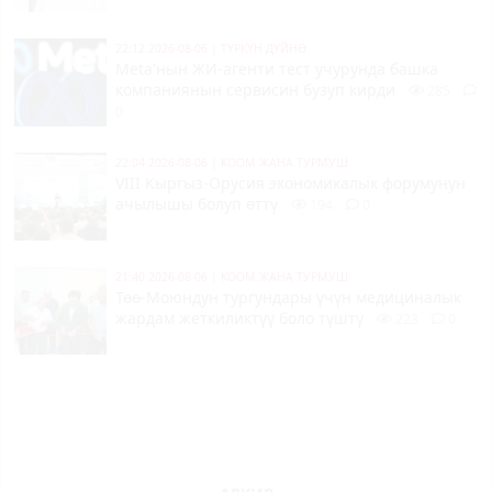
22:12 2026-08-06
|
ТҮРКҮН ДҮЙНӨ
Meta'нын ЖИ-агенти тест учурунда башка
компаниянын сервисин бузуп кирди
285
0
22:04 2026-08-06
|
КООМ ЖАНА ТУРМУШ
VIII Кыргыз-Орусия экономикалык форумунун
ачылышы болуп өттү
194
0
21:40 2026-08-06
|
КООМ ЖАНА ТУРМУШ
Төө-Моюндун тургундары үчүн медициналык
жардам жеткиликтүү боло түштү
223
0