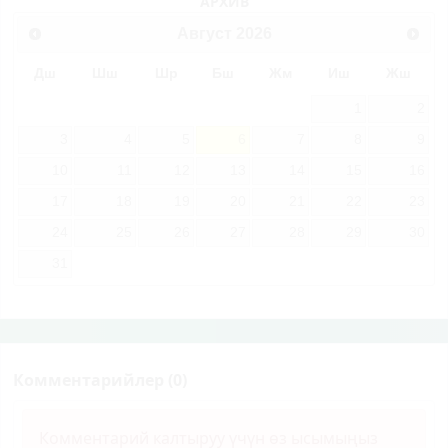
АРХИВ
Август
2026
Дш
Шш
Шр
Бш
Жм
Иш
Жш
1
2
3
4
5
6
7
8
9
10
11
12
13
14
15
16
17
18
19
20
21
22
23
24
25
26
27
28
29
30
31
Комментарийлер (0)
Комментарий калтыруу үчүн өз ысымыңыз