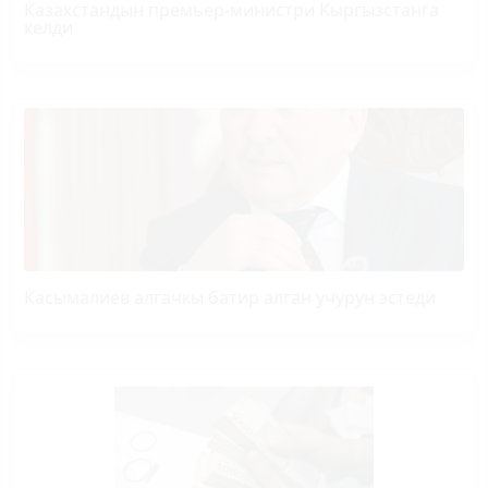
Казакстандын премьер-министри Кыргызстанга
келди
Касымалиев алгачкы батир алган учурун эстеди