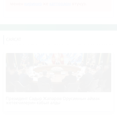
менен
кириңиз
же
каттоодон
өтүңүз.
САЯСАТ
Президент Садыр Жапаров Орусиянын аймак
жетекчилерин кабыл алды