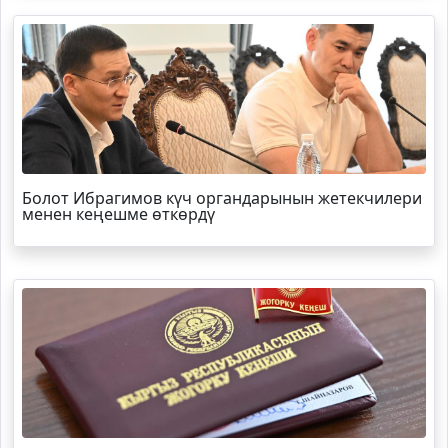
Болот
Ибрагимов
күч органдарынын жетекчилери
менен кеңешме өткөрдү