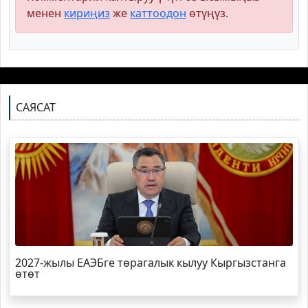
менен
кириңиз
же
каттоодон
өтүңүз.
САЯСАТ
2027-жылы ЕАЭБге төрагалык кылуу Кыргызстанга
өтөт