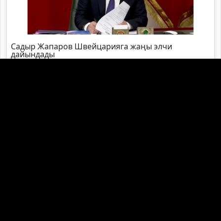
Садыр Жапаров Швейцарияга жаңы элчи
дайындады
Өзбекстандын өкмөт башчысы өлкөгө келди