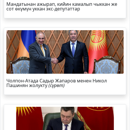
Мандатынан ажырап, кийин камалып чыккан же
сот өкүмүн уккан экс-депутаттар
Чолпон-Атада Садыр Жапаров менен Никол
Пашинян жолукту
(сүрөт)