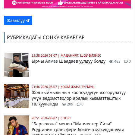
Жазылуу
РУБРИКАДАГЫ СОҢКУ КАБАРЛАР
22:38 2026-08-07
|
МАДАНИЯТ, ШОУ-БИЗНЕС
Ырчы Алмаз Шаадаев уулдуу болду
483
0
21:46 2026-08-07
|
КООМ ЖАНА ТУРМУШ
Жол кыймылынын коопсуздугун жогорулатуу
үчүн ведомстволор аралык кызматташтык
талкууланды
209
0
20:51 2026-08-07
|
СПОРТ
"Барселона" менен "Манчестер Сити"
Родринин трансфери боюнча макулдашууга