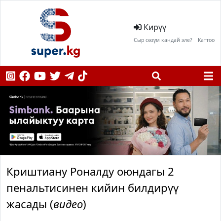
Кирүү
Сыр сөзүм кандай эле?
Каттоо
Криштиану Роналду оюндагы 2
пенальтисинен кийин билдирүү
жасады (
видео
)