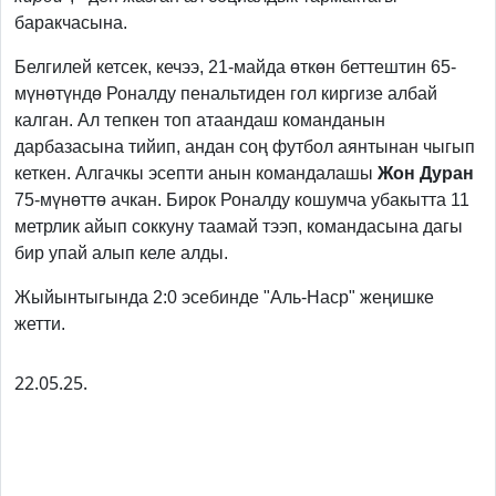
баракчасына.
Белгилей кетсек, кечээ, 21-майда өткөн беттештин 65-
мүнөтүндө Роналду пенальтиден гол киргизе албай
калган. Ал тепкен топ атаандаш команданын
дарбазасына тийип, андан соң футбол аянтынан чыгып
кеткен. Алгачкы эсепти анын командалашы
Жон Дуран
75-мүнөттө ачкан. Бирок Роналду кошумча убакытта 11
метрлик айып соккуну таамай тээп, командасына дагы
бир упай алып келе алды.
Жыйынтыгында 2:0 эсебинде "Аль-Наср" жеңишке
жетти.
22.05.25.