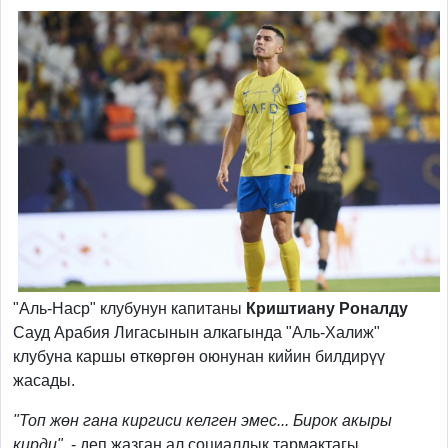
"Аль-Наср" клубунун капитаны
Криштиану Роналду
Сауд Арабия Лигасынын алкагында "Аль-Халиж"
клубуна каршы өткөргөн оюнунан кийин билдирүү
жасады.
"Топ жөн гана киргиси келген эмес... Бирок акыры
кирди"
, - деп жазган ал социалдык тармактагы