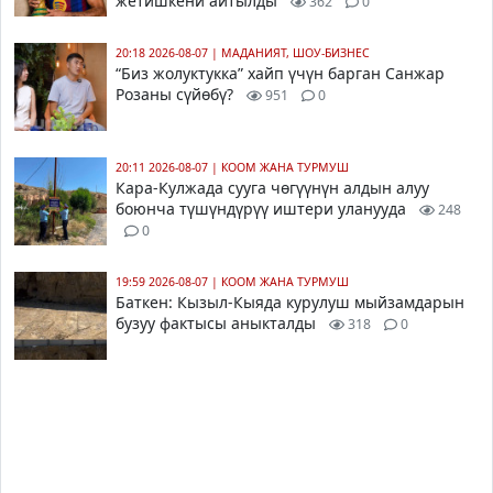
жетишкени айтылды
362
0
20:18 2026-08-07
|
МАДАНИЯТ, ШОУ-БИЗНЕС
“Биз жолуктукка” хайп үчүн барган Санжар
Розаны сүйөбү?
951
0
20:11 2026-08-07
|
КООМ ЖАНА ТУРМУШ
Кара-Кулжада сууга чөгүүнүн алдын алуу
боюнча түшүндүрүү иштери уланууда
248
0
19:59 2026-08-07
|
КООМ ЖАНА ТУРМУШ
Баткен: Кызыл-Кыяда курулуш мыйзамдарын
бузуу фактысы аныкталды
318
0