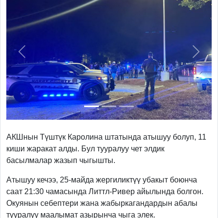
Previous
Next
АКШнын Түштүк Каролина штатында атышуу болуп, 11
киши жаракат алды. Бул тууралуу чет элдик
басылмалар жазып чыгышты.
Атышуу кечээ, 25-майда жергиликтүү убакыт боюнча
саат 21:30 чамасында Литтл-Ривер айылында болгон.
Окуянын себептери жана жабыркагандардын абалы
тууралуу маалымат азырынча чыга элек.