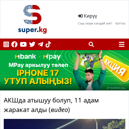
Кирүү
Сыр сөзүм кандай эле?
Каттоо
АКШда атышуу болуп, 11 адам
жаракат алды (
видео
)