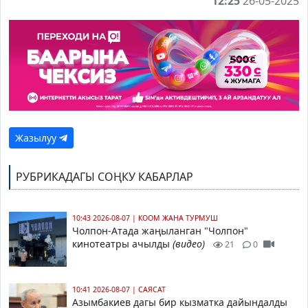
12:25
26-05-2025
Жазылуу
РУБРИКАДАГЫ СОҢКУ КАБАРЛАР
10:43 2026-08-07
|
КООМ ЖАНА ТУРМУШ
Чолпон-Атада жаңыланган "Чолпон"
кинотеатры ачылды
(видео)
21
0
10:41 2026-08-07
|
САЯСАТ
Азымбакиев дагы бир кызматка дайындалды