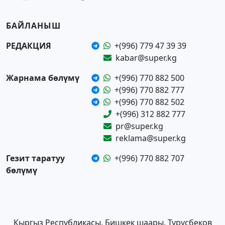
БАЙЛАНЫШ
РЕДАКЦИЯ
+(996) 779 47 39 39
kabar@super.kg
Жарнама бөлүмү
+(996) 770 882 500
+(996) 770 882 777
+(996) 770 882 502
+(996) 312 882 777
pr@super.kg
reklama@super.kg
Гезит таратуу
+(996) 770 882 707
бөлүмү
Кыргыз Республикасы, Бишкек шаары, Турусбеков