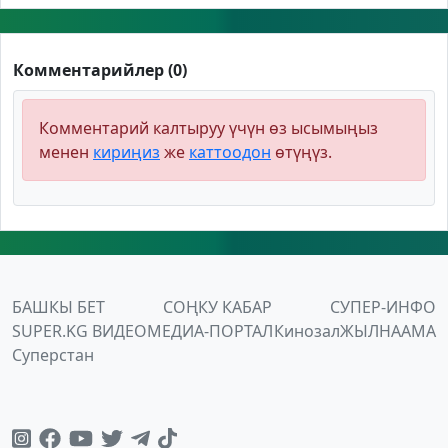
Комментарийлер (0)
Комментарий калтыруу үчүн өз ысымыңыз
менен
кириңиз
же
каттоодон
өтүңүз.
БАШКЫ БЕТ
СОҢКУ КАБАР
СУПЕР-ИНФО
SUPER.KG ВИДЕО
МЕДИА-ПОРТАЛ
Кинозал
ЖЫЛНААМА
Суперстан