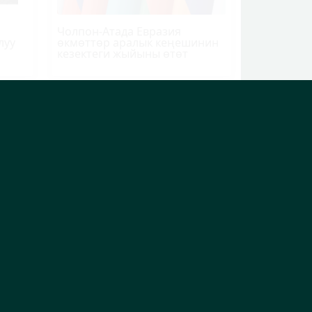
Чолпон-Атада Евразия
луу
өкмөттөр аралык кеңешинин
кезектеги жыйыны өтөт
Москвада 167
нан
кыргызстандыктын