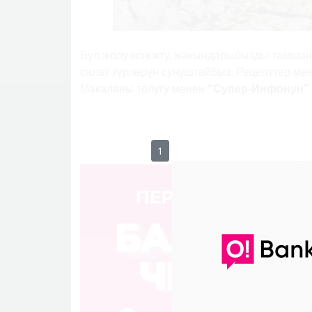
Бул жолу конокту, жакындарыбызды тамшант
салат түрлөрүн сунуштайбыз. Рецепттер ме
Макаланы толугу менен
“Супер-Инфонун” 
0