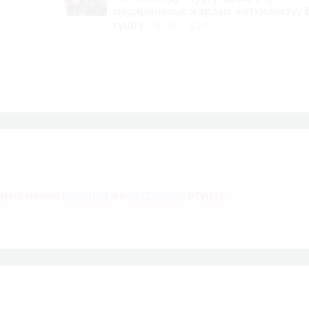
медициналык жардам жеткиликтүү 
түштү
282
0
ыңыз менен
кириңиз
же
каттоодон
өтүңүз.