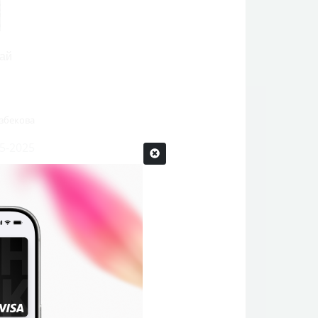
дай
збекова
5-2025