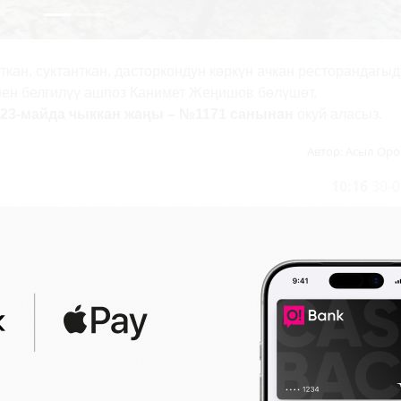
кан, суктанткан, дасторкондун көркүн ачкан ресторандагы
нен белгилүү ашпоз Канимет Жеңишов бөлүшөт.
23-майда чыккан жаңы – №1171 санынан
окуй аласыз.
Автор:
Асыл Оро
10:16
30-0