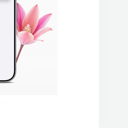
 башка
и
243