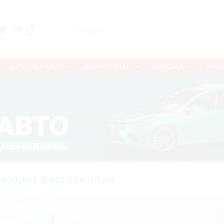
SUPER.KG ВИДЕО
МЕДИА-ПОРТАЛ
КИНОЗАЛ
ЖЫЛ
сиздин дасторкондо