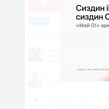
Жазылуу
РУБРИКАДАГЫ СОҢКУ КАБАРЛАР
23:45 2026-08-06
|
СПОРТ
Винисиус "Реал Мадрид" менен
келишимин узартты
277
0
23:40 2026-08-06
|
СПОРТ
Родри "Барселонага" өтүүгө жак
253
0
23:29 2026-08-06
|
СПОРТ
Ян Диоманде "Реал Мадриддин"