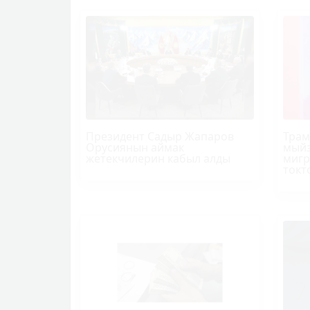
Президент Садыр Жапаров
Трам
Орусиянын аймак
мыйз
жетекчилерин кабыл алды
мигр
токт