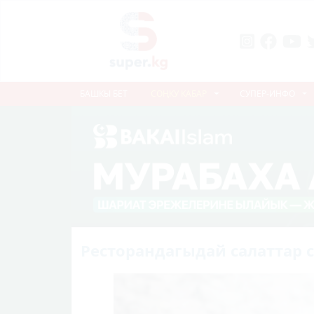
БАШКЫ БЕТ
СОҢКУ КАБАР
СУПЕР-ИНФО
Ресторандагыдай салаттар 