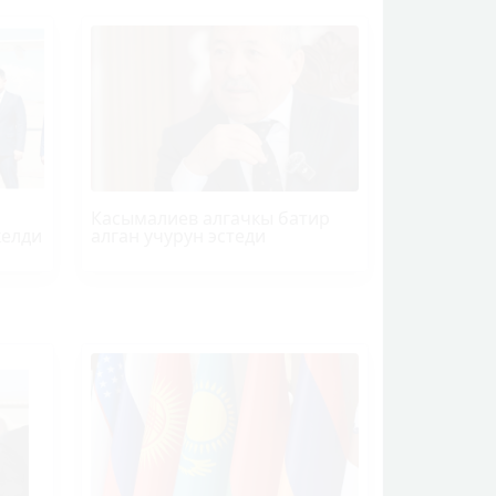
Касымалиев алгачкы батир
келди
алган учурун эстеди