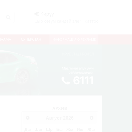
Кирүү
Сыр сөзүм кандай эле?
Каттоо
НААМА
СУПЕРСТАН
ИНФОРМАЦИЯ О РЕКЛАМЕ
АРХИВ
Август
2026
Дш
Шш
Шр
Бш
Жм
Иш
Жш