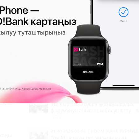
22:12 2026-08-06
|
ТҮРКҮН ДҮЙНӨ
Meta'нын ЖИ-агенти тест учурунда
компаниянын сервисин бузуп кирд
351
0
22:04 2026-08-06
|
КООМ ЖАНА ТУРМУШ
ынбы?
VIII Кыргыз-Орусия экономикалык
форумунун ачылышы болуп өттү
0
21:40 2026-08-06
|
КООМ ЖАНА ТУРМУШ
 жаңы
Төө-Моюндун тургундары үчүн