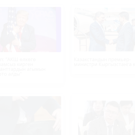
п
: "АКШ өлкөгө
Казакстандын премьер-
амсыз кирген
министри Кыргызстанга 
анттардын агымын
ото алды"