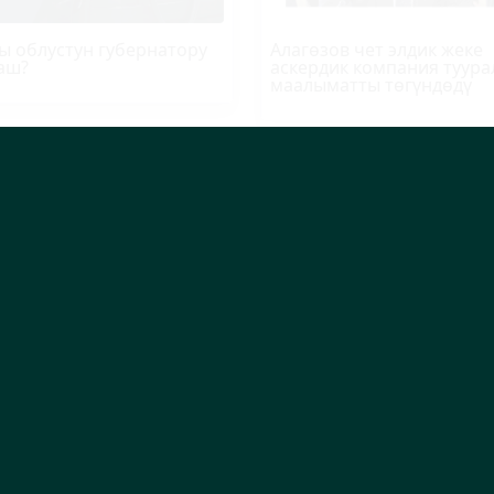
ы облустун губернатору
Алагөзов чет элдик жеке
аш?
аскердик компания туура
маалыматты төгүндөдү
хай" базарынын унаа
ЭЛДИК КАБАР:
Фучик
отуучу жайынан өрт
көчөсүндөгү үйдүн шыбы