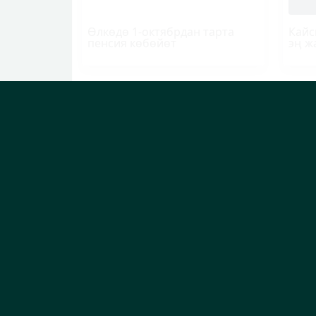
Өлкөдө 1-октябрдан тарта
Кайс
пенсия көбөйөт
эң ж
ЭЛДИК КАБАР
Боомдо көлгө бара жаткан
"Жун
унаалардын тыгыны жаралды
токт