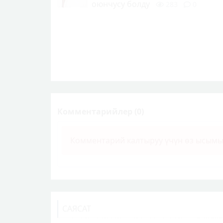
оюнчусу болду
283
0
Комментарийлер (0)
Комментарий калтыруу үчүн өз ысым
САЯСАТ