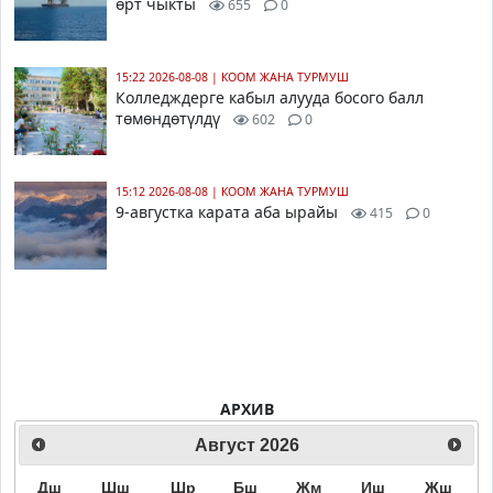
өрт чыкты
655
0
15:22 2026-08-08
|
КООМ ЖАНА ТУРМУШ
Колледждерге кабыл алууда босого балл
төмөндөтүлдү
602
0
15:12 2026-08-08
|
КООМ ЖАНА ТУРМУШ
9-августка карата аба ырайы
415
0
АРХИВ
Август
2026
Дш
Шш
Шр
Бш
Жм
Иш
Жш