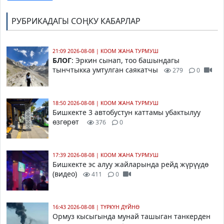
РУБРИКАДАГЫ СОҢКУ КАБАРЛАР
21:09 2026-08-08
|
КООМ ЖАНА ТУРМУШ
БЛОГ
: Эркин сынап, тоо башындагы
тынчтыкка умтулган саякатчы
279
0
18:50 2026-08-08
|
КООМ ЖАНА ТУРМУШ
Бишкекте 3 автобустун каттамы убактылуу
өзгөрөт
376
0
17:39 2026-08-08
|
КООМ ЖАНА ТУРМУШ
Бишкекте эс алуу жайларында рейд жүрүүдө
(видео)
411
0
16:43 2026-08-08
|
ТҮРКҮН ДҮЙНӨ
Ормуз кысыгында мунай ташыган танкерден