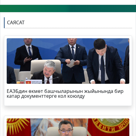
САЯСАТ
ЕАЭБдин өкмөт башчыларынын жыйынында бир
катар документтерге кол коюлду