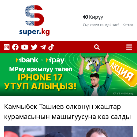
Кирүү
Сыр сөзүм кандай эле?
Каттоо
Камчыбек Ташиев өлкөнүн жаштар
курамасынын машыгуусуна көз салды