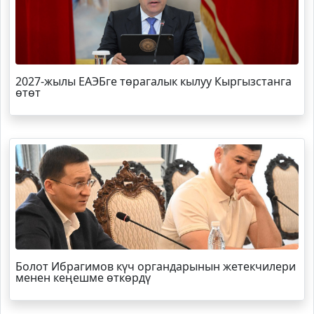
2027-жылы ЕАЭБге төрагалык кылуу Кыргызстанга
өтөт
Болот
Ибрагимов
күч органдарынын жетекчилери
менен кеңешме өткөрдү