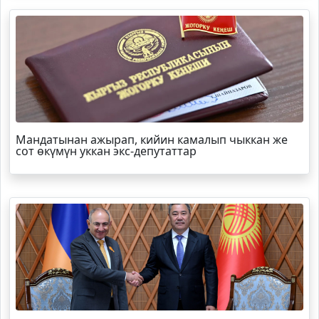
Мандатынан ажырап, кийин камалып чыккан же
сот өкүмүн уккан экс-депутаттар