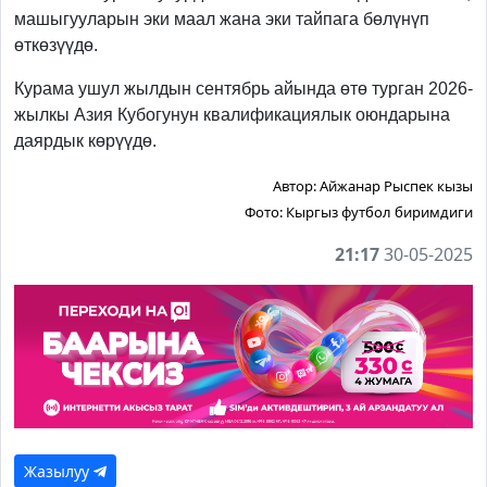
машыгууларын эки маал жана эки тайпага бөлүнүп
өткөзүүдө.
Курама ушул жылдын сентябрь айында өтө турган 2026-
жылкы Азия Кубогунун квалификациялык оюндарына
даярдык көрүүдө.
Автор:
Айжанар Рыспек кызы
Фото:
Кыргыз футбол биримдиги
21:17
30-05-2025
Жазылуу