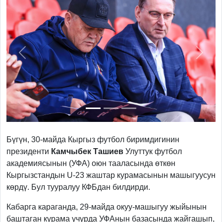
Previous
Next
Бүгүн, 30-майда Кыргыз футбол биримдигинин
президенти
Камчыбек Ташиев
Улуттук футбол
академиясынын (УФА) оюн тааласында өткөн
Кыргызстандын U-23 жаштар курамасынын машыгуусун
көрдү. Бул тууралуу КФБдан билдирди.
Кабарга караганда, 29-майда окуу-машыгуу жыйынын
баштаган курама учурда УФАнын базасында жайгашып,