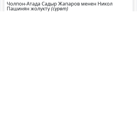
Чолпон-Атада Садыр Жапаров менен Никол
Пашинян жолукту
(сүрөт)
Садыр Жапаров Швейцарияга жаңы элчи
дайындады