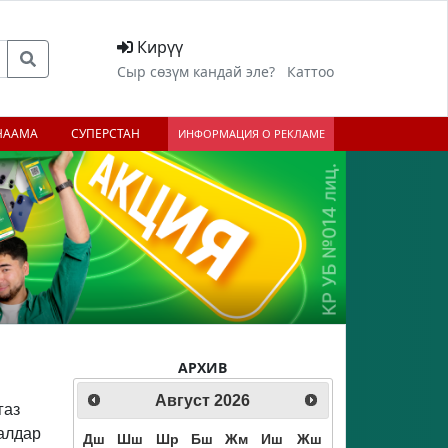
Кирүү
Сыр сөзүм кандай эле?
Каттоо
НААМА
СУПЕРСТАН
ИНФОРМАЦИЯ О РЕКЛАМЕ
АРХИВ
Август
2026
газ
алдар
Дш
Шш
Шр
Бш
Жм
Иш
Жш