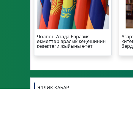
Чолпон-Атада Евразия
Агар
өкмөттөр аралык кеңешинин
ките
кезектеги жыйыны өтөт
берд
ЭЛДИК КАБАР