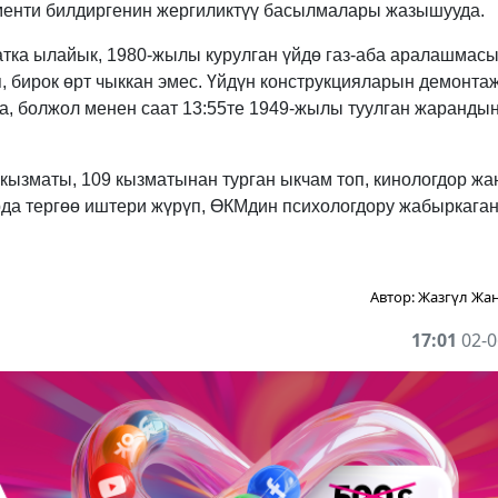
енти билдиргенин жергиликтүү басылмалары жазышууда.
ка ылайык, 1980-жылы курулган үйдө газ-аба аралашмас
 бирок өрт чыккан эмес. Үйдүн конструкцияларын демонта
, болжол менен саат 13:55те 1949-жылы туулган жарандын
кызматы, 109 кызматынан турган ыкчам топ, кинологдор жа
да тергөө иштери жүрүп, ӨКМдин психологдору жабыркага
Автор:
Жазгүл Жа
17:01
02-0