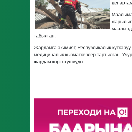
департам
Маалымат
жарылып,
маалында
табылган.
Жардамга акимият, Республикалык куткаруу 
медициналык кызматкерлер тартылган. Учур
жардам көрсөтүшүүдө.