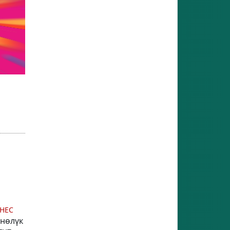
НЕС
йнөлүк