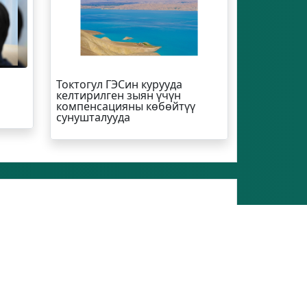
Токтогул ГЭСин курууда
келтирилген зыян үчүн
компенсацияны көбөйтүү
сунушталууда