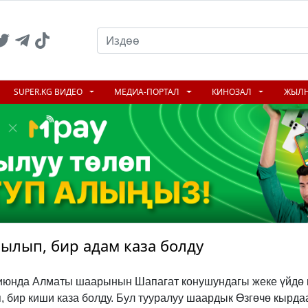
SUPER.KG ВИДЕО
МЕДИА-ПОРТАЛ
КИНОЗАЛ
ЖЫЛ
ылып, бир адам каза болду
-июнда Алматы шаарынын Шапагат конушундагы жеке үйдө 
 бир киши каза болду. Бул тууралуу шаардык Өзгөчө кырда