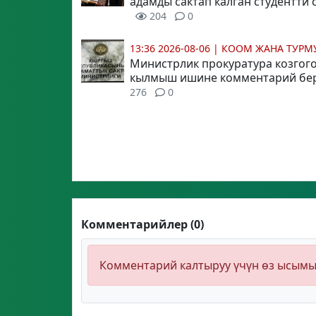
адамды сактап калган студентти
204
0
13:36 2026-08-06
|
КООМ ЖАНА ТУР
Министрлик прокуратура козгог
кылмыш ишине комментарий бе
276
0
Комментарийлер (0)
Комментарий калтыруу үчүн өз ысым