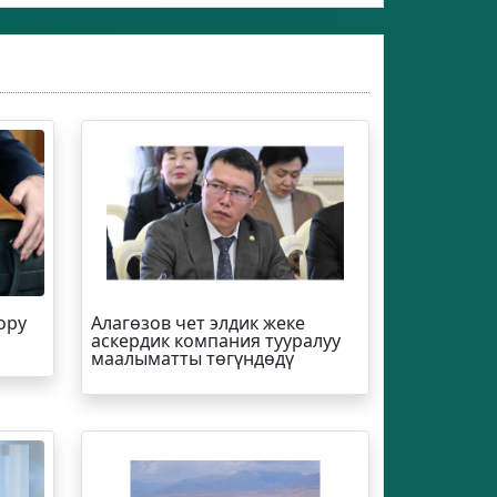
ору
Алагөзов чет элдик жеке
аскердик компания тууралуу
маалыматты төгүндөдү