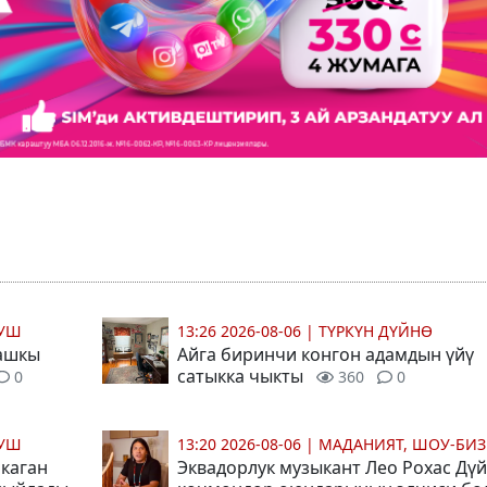
МУШ
13:26 2026-08-06
|
ТҮРКҮН ДҮЙНӨ
Башкы
Айга биринчи конгон адамдын үйү
сатыкка чыкты
0
360
0
МУШ
13:20 2026-08-06
|
МАДАНИЯТ, ШОУ-БИЗ
каган
Эквадорлук музыкант Лео Рохас Дү