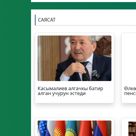
САЯСАТ
Касымалиев алгачкы батир
Өлкө
алган учурун эстеди
пенс