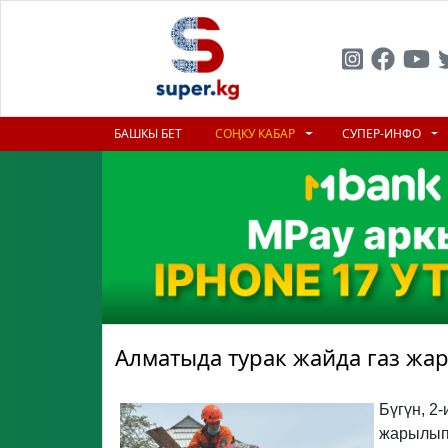
БАШКЫ БЕТ
СОҢКУ КАБАР
СУПЕР-ИНФО
Алматыда турак жайда газ жар
Бүгүн, 2
жарылып,