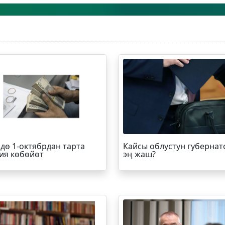
дө 1-октябрдан тарта
Кайсы облустун губернат
ия көбөйөт
эң жаш?