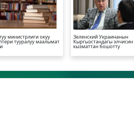
туу министрлиги окуу
Зеленский Украинанын
птери тууралуу маалымат
Кыргызстандагы элчисин
и
кызматтан бошотту