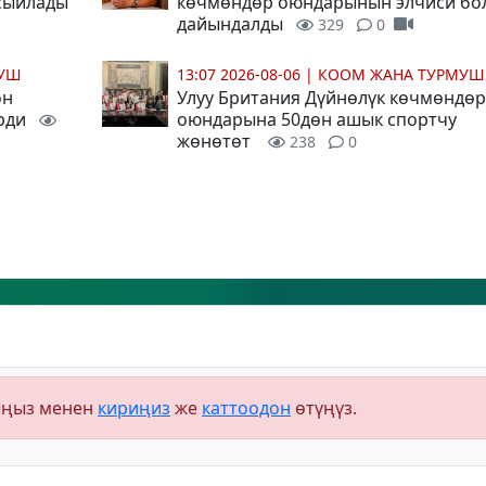
 сыйлады
көчмөндөр оюндарынын элчиси бо
дайындалды
329
0
МУШ
13:07 2026-08-06
|
КООМ ЖАНА ТУРМУШ
он
Улуу Британия Дүйнөлүк көчмөндөр
рди
оюндарына 50дөн ашык спортчу
жөнөтөт
238
0
ыңыз менен
кириңиз
же
каттоодон
өтүңүз.