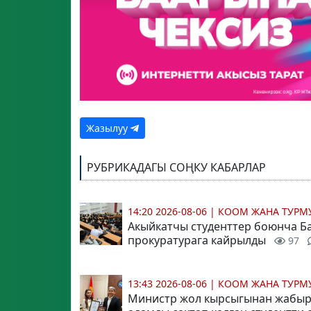
Жазылуу
РУБРИКАДАГЫ СОҢКУ КАБАРЛАР
14:20 2026-08-06
|
КООМ ЖАНА ТУР
Акыйкатчы студенттер боюнча 
прокуратурага кайрылды
97
13:43 2026-08-06
|
КООМ ЖАНА ТУР
Министр жол кырсыгынан жабыр