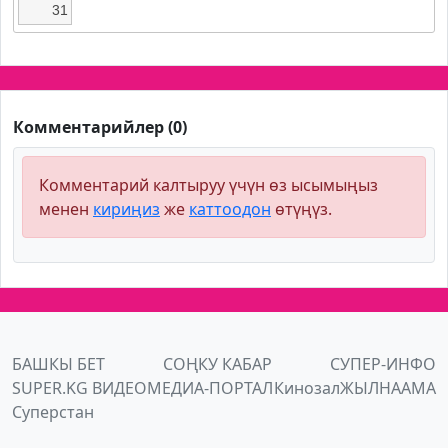
31
Комментарийлер (0)
Комментарий калтыруу үчүн өз ысымыңыз
менен
кириңиз
же
каттоодон
өтүңүз.
БАШКЫ БЕТ
СОҢКУ КАБАР
СУПЕР-ИНФО
SUPER.KG ВИДЕО
МЕДИА-ПОРТАЛ
Кинозал
ЖЫЛНААМА
Суперстан