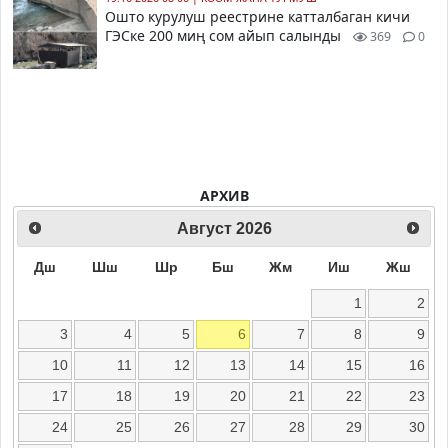
Ошто курулуш реестрине катталбаган кичи
ГЭСке 200 миң сом айып салынды
369
0
АРХИВ
Август
2026
Дш
Шш
Шр
Бш
Жм
Иш
Жш
1
2
3
4
5
6
7
8
9
10
11
12
13
14
15
16
17
18
19
20
21
22
23
24
25
26
27
28
29
30