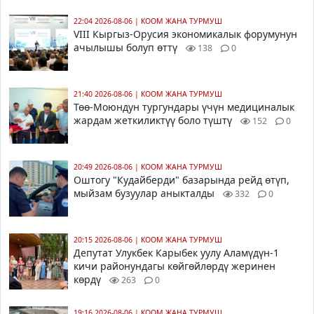
22:04 2026-08-06
|
КООМ ЖАНА ТУРМУШ
VIII Кыргыз-Орусия экономикалык форумунун
ачылышы болуп өттү
138
0
21:40 2026-08-06
|
КООМ ЖАНА ТУРМУШ
Төө-Моюндун тургундары үчүн медициналык
жардам жеткиликтүү боло түштү
152
0
20:49 2026-08-06
|
КООМ ЖАНА ТУРМУШ
Оштогу "Кудайберди" базарында рейд өтүп,
мыйзам бузуулар аныкталды
332
0
20:15 2026-08-06
|
КООМ ЖАНА ТУРМУШ
Депутат Улукбек Карыбек уулу Аламүдүн-1
кичи районундагы көйгөйлөрдү жеринен
көрдү
263
0
19:16 2026-08-06
|
КООМ ЖАНА ТУРМУШ