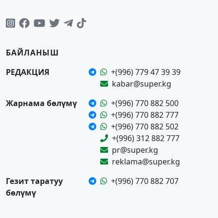
БАЙЛАНЫШ
РЕДАКЦИЯ
+(996) 779 47 39 39
kabar@super.kg
Жарнама бөлүмү
+(996) 770 882 500
+(996) 770 882 777
+(996) 770 882 502
+(996) 312 882 777
pr@super.kg
reklama@super.kg
Гезит таратуу
+(996) 770 882 707
бөлүмү