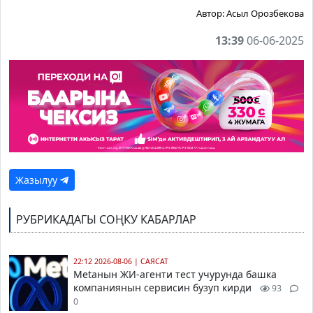
Автор:
Асыл Орозбекова
13:39
06-06-2025
Жазылуу
РУБРИКАДАГЫ СОҢКУ КАБАРЛАР
22:12 2026-08-06
|
САЯСАТ
Metaнын ЖИ-агенти тест учурунда башка
компаниянын сервисин бузуп кирди
93
0