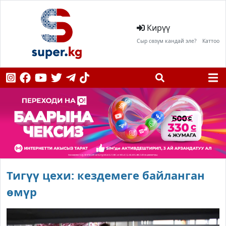
Кирүү
Сыр сөзүм кандай эле?
Каттоо
Тигүү цехи: кездемеге байланган
өмүр