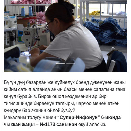
Previous
Next
Бүгүн дүң базардан же дүйнөлүк бренд дүкөнүнөн жаңы
кийим сатып алганда анын баасы менен сапатына гана
көңүл бурабыз. Бирок ошол кездеменин ар бир
тигилишинде бирөөнүн тагдыры, чарчоо менен өткөн
күндөрү бар экенин ойлойбузбу?
Макаланы толугу менен
“Супер-Инфонун” 6-июнда
чыккан жаңы – №1173 санынан
окуй аласыз.