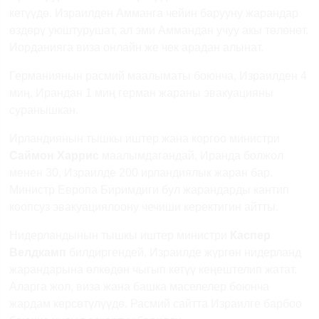
кетүүдө. Израилден Амманга чейин барууну жарандар
өздөрү уюштурушат, ал эми Аммандан учуу акы төлөнөт.
Иорданияга виза онлайн же чек арадан алынат.
Германиянын расмий маалыматы боюнча, Израилден 4
миң, Ирандан 1 миң герман жараны эвакуацияны
суранышкан.
Ирландиянын тышкы иштер жана коргоо министри
Саймон Харрис
маалымдагандай, Иранда болжол
менен 30, Израилде 200 ирландиялык жаран бар.
Министр Европа Биримдиги бул жарандарды кантип
коопсуз эвакуациялоону чечиши керектигин айтты.
Нидерландынын тышкы иштер министри
Каспер
Велдкамп
билдиргендей, Израилде жүргөн нидерланд
жарандарына өлкөдөн чыгып кетүү кеңештелип жатат.
Аларга жол, виза жана башка маселелер боюнча
жардам көрсөтүлүүдө. Расмий сайтта Израилге барбоо