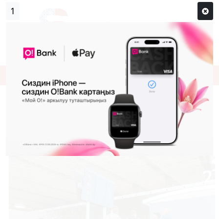
1
Кирүү
Сыр сөзүм кандай эле?
Каттоо
Израил-Иран чатагы: Европа
өлкөлөрү жарандарын эвакуациялай
баштады