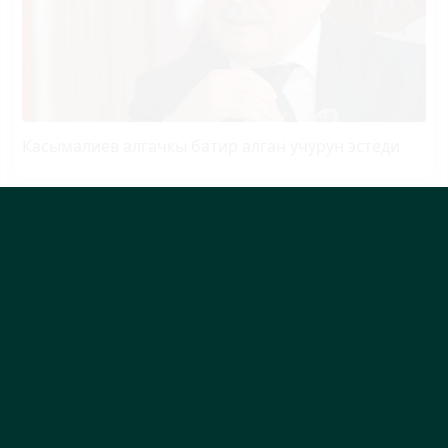
Касымалиев алгачкы батир алган учурун эстеди
Өлкөдө 1-октябрдан тарта пенсия көбөйөт