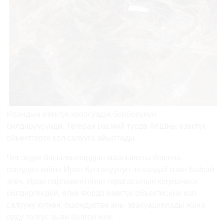
Ирандын өзөктүк коопсуздук борборунун
билдирүүсүндө, Тегеран расмий түрдө АКШны өзөктүк
объекттерге кол салууга айыптады.
Чет элдик басылмалардын маалыматы боюнча,
соккудан кийин Иран булгануунун эч кандай изин байкай
элек. Иран парламентинин төрагасынын кеңешчиси
билдиргендей, өлкө Фордо өзөктүк объектисине кол
салууну күткөн, ошондуктан аны эвакуациялады жана
орду толгус зыян болгон жок.