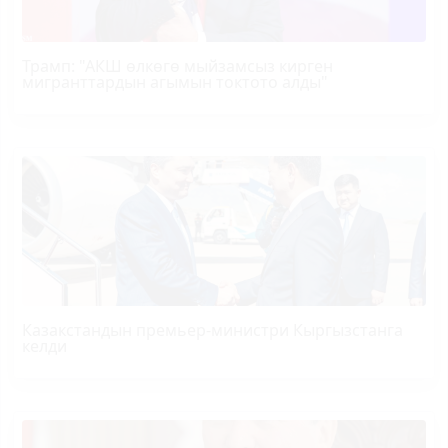
Трамп
: "АКШ өлкөгө мыйзамсыз кирген
мигранттардын агымын токтото алды"
Казакстандын премьер-министри Кыргызстанга
келди