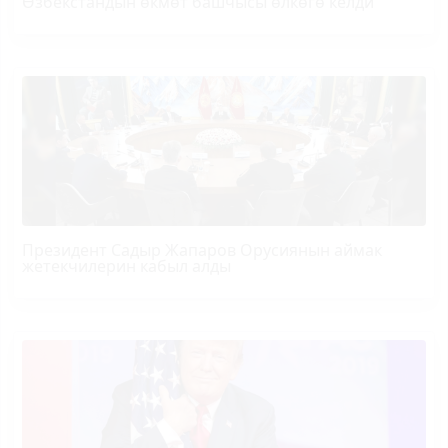
Өзбекстандын өкмөт башчысы өлкөгө келди
Президент Садыр Жапаров Орусиянын аймак
жетекчилерин кабыл алды