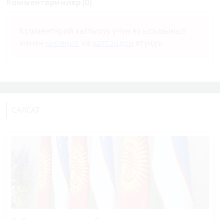
Комментарийлер (0)
Комментарий калтыруу үчүн өз ысымыңыз
менен
кириңиз
же
каттоодон
өтүңүз.
САЯСАТ