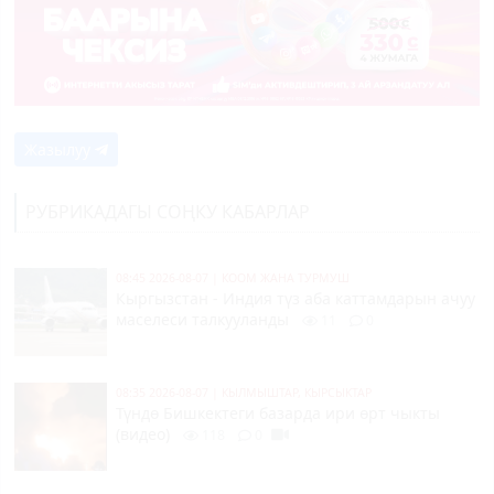
Жазылуу
РУБРИКАДАГЫ СОҢКУ КАБАРЛАР
08:45 2026-08-07
|
КООМ ЖАНА ТУРМУШ
Кыргызстан - Индия түз аба каттамдарын ачуу
маселеси талкууланды
11
0
08:35 2026-08-07
|
КЫЛМЫШТАР, КЫРСЫКТАР
Түндө Бишкектеги базарда ири өрт чыкты
(видео)
118
0