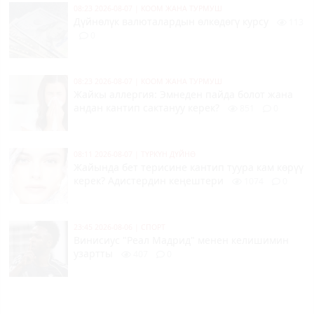
08:23 2026-08-07
|
КООМ ЖАНА ТУРМУШ
Дүйнөлүк валюталардын өлкөдөгү курсу
113
0
08:23 2026-08-07
|
КООМ ЖАНА ТУРМУШ
Жайкы аллергия: Эмнеден пайда болот жана
андан кантип сактануу керек?
851
0
08:11 2026-08-07
|
ТҮРКҮН ДҮЙНӨ
Жайында бет терисине кантип туура кам көрүү
керек? Адистердин кеңештери
1074
0
23:45 2026-08-06
|
СПОРТ
Винисиус "Реал Мадрид" менен келишимин
узартты
407
0