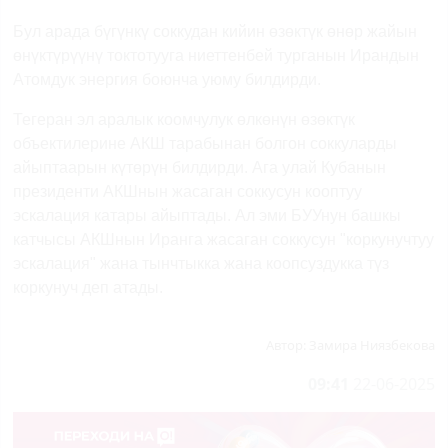
Бул арада бүгүнкү соккудан кийин өзөктүк өнөр жайын
өнүктүрүүнү токтотууга ниеттенбей турганын Ирандын
Атомдук энергия боюнча уюму билдирди.
Тегеран эл аралык коомчулук өлкөнүн өзөктүк
объектилерине АКШ тарабынан болгон соккуларды
айыптаарын күтөрүн билдирди. Ага улай Кубанын
президенти АКШнын жасаган соккусун кооптуу
эскалация катары айыптады. Ал эми БУУнун башкы
катчысы АКШнын Иранга жасаган соккусун "коркунучтуу
эскалация" жана тынчтыкка жана коопсуздукка түз
коркунуч деп атады.
Автор:
Замира Ниязбекова
09:41
22-06-2025