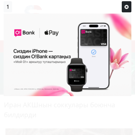
0
Кирүү
Сыр сөзүм кандай эле?
Каттоо
Иран АКШнын соккулары боюнча
билдирди