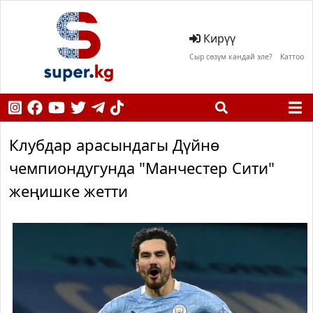
Кирүү
Сыр сөзүм кандай эле?
Каттоо
Клубдар арасындагы Дүйнө
чемпиондугунда "Манчестер Сити"
жеңишке жетти