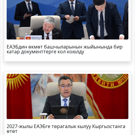
ЕАЭБдин өкмөт башчыларынын жыйынында бир
катар документтерге кол коюлду
2027-жылы ЕАЭБге төрагалык кылуу Кыргызстанга
өтөт