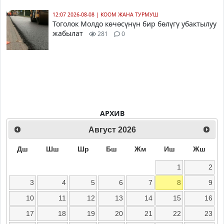
12:07 2026-08-08
|
КООМ ЖАНА ТУРМУШ
Тоголок Молдо көчөсүнүн бир бөлүгү убактылуу
жабылат
281
0
АРХИВ
Август
2026
Дш
Шш
Шр
Бш
Жм
Иш
Жш
1
2
3
4
5
6
7
8
9
10
11
12
13
14
15
16
17
18
19
20
21
22
23