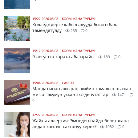
15:22 2026-08-08
|
КООМ ЖАНА ТУРМУШ
Колледждерге кабыл алууда босого балл
төмөндөтүлдү
235
0
15:12 2026-08-08
|
КООМ ЖАНА ТУРМУШ
9-августка карата аба ырайы
189
0
15:04 2026-08-08
|
САЯСАТ
Мандатынан ажырап, кийин камалып чыккан
же сот өкүмүн уккан экс-депутаттар
1471
0
12:27 2026-08-08
|
КООМ ЖАНА ТУРМУШ
Жайкы аллергия: Эмнеден пайда болот жана
андан кантип сактануу керек?
1082
0