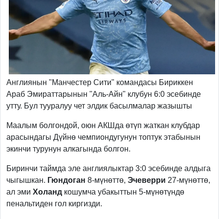
Англиянын "Манчестер Сити" командасы Бириккен
Араб Эмираттарынын "Аль-Айн" клубун 6:0 эсебинде
утту. Бул тууралуу чет элдик басылмалар жазышты
Маалым болгондой, оюн АКШда өтүп жаткан клубдар
арасындагы Дүйнө чемпиондугунун топтук этабынын
экинчи турунун алкагында болгон.
Биринчи таймда эле англиялыктар 3:0 эсебинде алдыга
чыгышкан.
Гюндоган
8-мүнөттө,
Эчеверри
27-мүнөттө,
ал эми
Холанд
кошумча убакыттын 5-мүнөтүндө
пенальтиден гол киргизди.