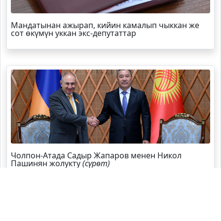
Мандатынан ажырап, кийин камалып чыккан же
сот өкүмүн уккан экс-депутаттар
Чолпон-Атада Садыр Жапаров менен Никол
Пашинян жолукту
(сүрөт)