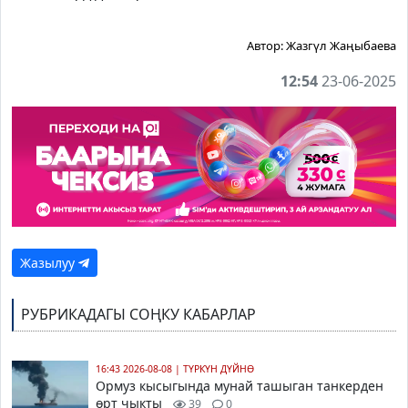
Автор:
Жазгүл Жаңыбаева
12:54
23-06-2025
Жазылуу
РУБРИКАДАГЫ СОҢКУ КАБАРЛАР
16:43 2026-08-08
|
ТҮРКҮН ДҮЙНӨ
Ормуз кысыгында мунай ташыган танкерден
өрт чыкты
39
0