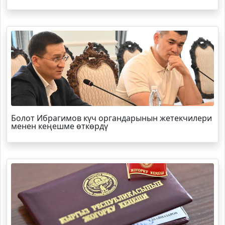
Болот
Ибрагимов
күч органдарынын жетекчилери
менен кеңешме өткөрдү