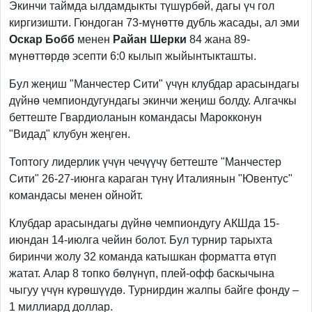
Экинчи таймда ылдамдыкты түшүрбөй, дагы үч гол
киргизишти. Гюндоган 73-мүнөттө дубль жасады, ал эми
Оскар Бобб
менен
Райан Шерки
84 жана 89-
мүнөттөрдө эсепти 6:0 кылып жыйынтыкташты.
Бул жеңиш "Манчестер Сити" үчүн клубдар арасындагы
дүйнө чемпиондугундагы экинчи жеңиш болду. Алгачкы
беттеште Гвардиоланын командасы Марокконун
"Видад" клубун жеңген.
Топтогу лидерлик үчүн чечүүчү беттеште "Манчестер
Сити" 26-27-июнга караган түнү Италиянын "Ювентус"
командасы менен ойнойт.
Клубдар арасындагы дүйнө чемпиондугу АКШда 15-
июндан 14-июлга чейин болот. Бул турнир тарыхта
биринчи жолу 32 команда катышкан форматта өтүп
жатат. Алар 8 топко бөлүнүп, плей-офф баскычына
чыгуу үчүн күрөшүүдө. Турнирдин жалпы байге фонду –
1 миллиард доллар.