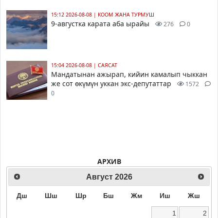
15:12 2026-08-08
|
КООМ ЖАНА ТУРМУШ
9-августка карата аба ырайы
276
0
15:04 2026-08-08
|
САЯСАТ
Мандатынан ажырап, кийин камалып чыккан
же сот өкүмүн уккан экс-депутаттар
1572
0
АРХИВ
Август
2026
Дш
Шш
Шр
Бш
Жм
Иш
Жш
1
2