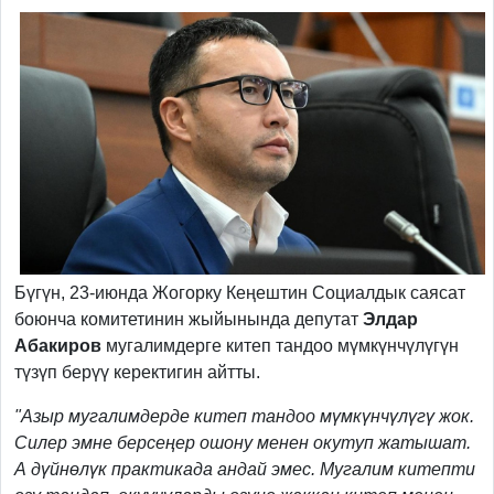
Бүгүн, 23-июнда Жогорку Кеңештин Социалдык саясат
боюнча комитетинин жыйынында депутат
Элдар
Абакиров
мугалимдерге китеп тандоо мүмкүнчүлүгүн
түзүп берүү керектигин айтты.
"Азыр мугалимдерде китеп тандоо мүмкүнчүлүгү жок.
Силер эмне берсеңер ошону менен окутуп жатышат.
А дүйнөлүк практикада андай эмес. Мугалим китепти