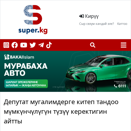
Кирүү
Сыр сөзүм кандай эле?
Каттоо
Депутат мугалимдерге китеп тандоо
мүмкүнчүлүгүн түзүү керектигин
айтты