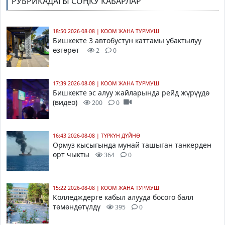
РУБРИКАДАГЫ СОҢКУ КАБАРЛАР
18:50 2026-08-08
|
КООМ ЖАНА ТУРМУШ
Бишкекте 3 автобустун каттамы убактылуу
өзгөрөт
2
0
17:39 2026-08-08
|
КООМ ЖАНА ТУРМУШ
Бишкекте эс алуу жайларында рейд жүрүүдө
(видео)
200
0
16:43 2026-08-08
|
ТҮРКҮН ДҮЙНӨ
Ормуз кысыгында мунай ташыган танкерден
өрт чыкты
364
0
15:22 2026-08-08
|
КООМ ЖАНА ТУРМУШ
Колледждерге кабыл алууда босого балл
төмөндөтүлдү
395
0