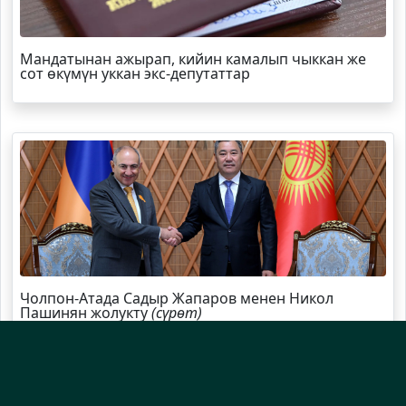
Мандатынан ажырап, кийин камалып чыккан же
сот өкүмүн уккан экс-депутаттар
Чолпон-Атада Садыр Жапаров менен Никол
Пашинян жолукту
(сүрөт)