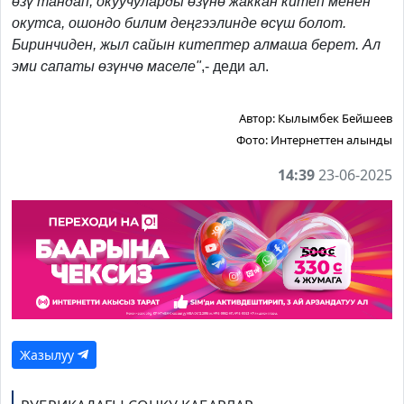
өзү тандап, окуучуларды өзүнө жаккан китеп менен
окутса, ошондо билим деңгээлинде өсүш болот.
Биринчиден, жыл сайын китептер алмаша берет. Ал
эми сапаты өзүнчө маселе"
,- деди ал.
Автор:
Кылымбек Бейшеев
Фото:
Интернеттен алынды
14:39
23-06-2025
Жазылуу