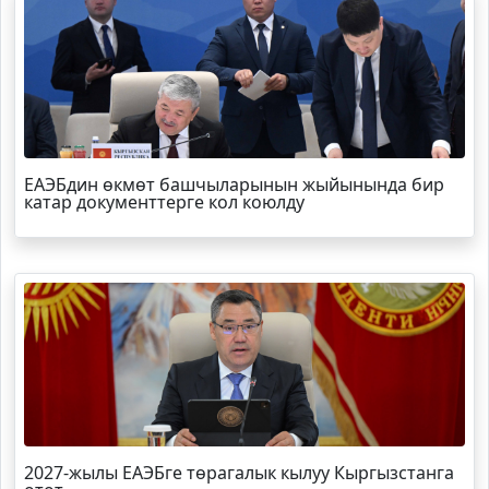
ЕАЭБдин өкмөт башчыларынын жыйынында бир
катар документтерге кол коюлду
2027-жылы ЕАЭБге төрагалык кылуу Кыргызстанга