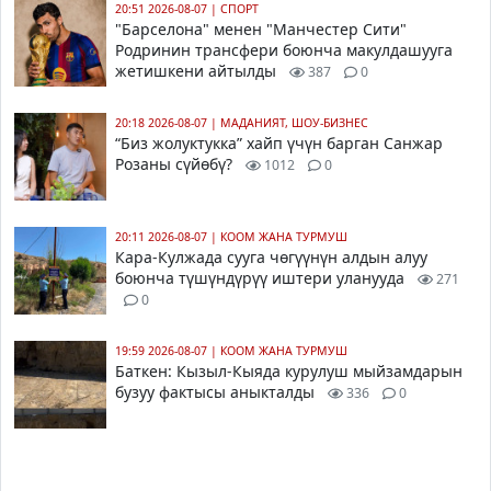
20:51 2026-08-07
|
СПОРТ
"Барселона" менен "Манчестер Сити"
Родринин трансфери боюнча макулдашууга
жетишкени айтылды
387
0
20:18 2026-08-07
|
МАДАНИЯТ, ШОУ-БИЗНЕС
“Биз жолуктукка” хайп үчүн барган Санжар
Розаны сүйөбү?
1012
0
20:11 2026-08-07
|
КООМ ЖАНА ТУРМУШ
Кара-Кулжада сууга чөгүүнүн алдын алуу
боюнча түшүндүрүү иштери уланууда
271
0
19:59 2026-08-07
|
КООМ ЖАНА ТУРМУШ
Баткен: Кызыл-Кыяда курулуш мыйзамдарын
бузуу фактысы аныкталды
336
0