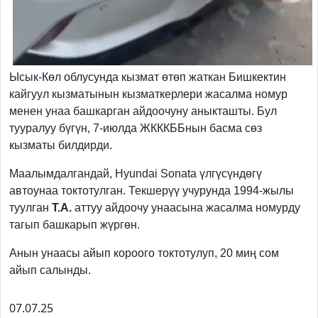
Ысык-Көл облусунда кызмат өтөп жаткан Бишкектин
кайгуул кызматынын кызматкерлери жасалма номур
менен унаа башкарган айдоочуну аныкташты. Бул
тууралуу бүгүн, 7-июлда ЖКККББнын басма сөз
кызматы билдирди.
Маалымдалгандай, Hyundai Sonata үлгүсүндөгү
автоунаа токтотулган. Текшерүү учурунда 1994-жылы
туулган
Т.А.
аттуу айдоочу унаасына жасалма номурду
тагып башкарып жүргөн.
Анын унаасы айып короого токтотулуп, 20 миң сом
айып салынды.
07.07.25