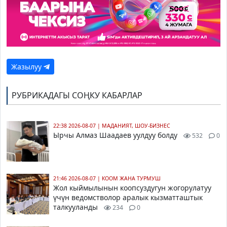
Жазылуу
РУБРИКАДАГЫ СОҢКУ КАБАРЛАР
22:38 2026-08-07
|
МАДАНИЯТ, ШОУ-БИЗНЕС
Ырчы Алмаз Шаадаев уулдуу болду
532
0
21:46 2026-08-07
|
КООМ ЖАНА ТУРМУШ
Жол кыймылынын коопсуздугун жогорулатуу
үчүн ведомстволор аралык кызматташтык
талкууланды
234
0