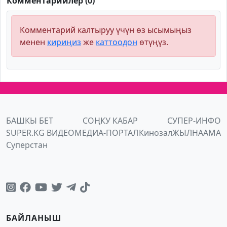
Комментарийлер (0)
Комментарий калтыруу үчүн өз ысымыңыз
менен
кириңиз
же
каттоодон
өтүңүз.
БАШКЫ БЕТ
СОҢКУ КАБАР
СУПЕР-ИНФО
SUPER.KG ВИДЕО
МЕДИА-ПОРТАЛ
Кинозал
ЖЫЛНААМА
Суперстан
БАЙЛАНЫШ