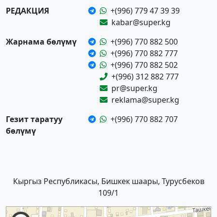
РЕДАКЦИЯ
+(996) 779 47 39 39
kabar@super.kg
Жарнама бөлүмү
+(996) 770 882 500
+(996) 770 882 777
+(996) 770 882 502
+(996) 312 882 777
pr@super.kg
reklama@super.kg
Гезит таратуу
+(996) 770 882 707
бөлүмү
Кыргыз Республикасы, Бишкек шаары, Турусбеков
109/1