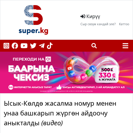
Кирүү
Сыр сөзүм кандай эле?
Каттоо
Ысык-Көлдө жасалма номур менен
унаа башкарып жүргөн айдоочу
аныкталды
(видео)