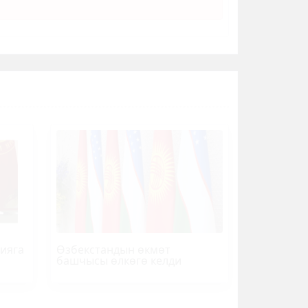
ияга
Өзбекстандын өкмөт
башчысы өлкөгө келди