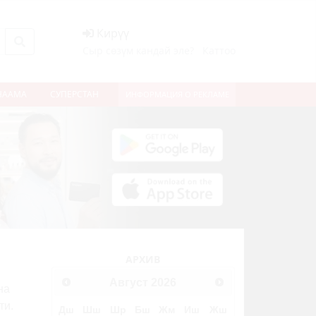
Кирүү
Сыр сөзүм кандай эле?
Каттоо
НААМА
СУПЕРСТАН
ИНФОРМАЦИЯ О РЕКЛАМЕ
АРХИВ
Август
2026
на
ти.
Дш
Шш
Шр
Бш
Жм
Иш
Жш