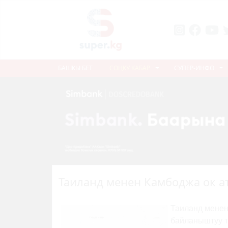
БАШКЫ БЕТ
СОҢКУ КАБАР
СУПЕР-ИНФО
Таиланд менен Камбоджа ок а
Таиланд менен
байланыштуу т