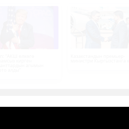
п
: "АКШ өлкөгө
Казакстандын премьер-
амсыз кирген
министри Кыргызстанга 
анттардын агымын
ото алды"
Р-ИНФО
SUPER.KG ВИДЕО
МЕДИА-ПОРТАЛ