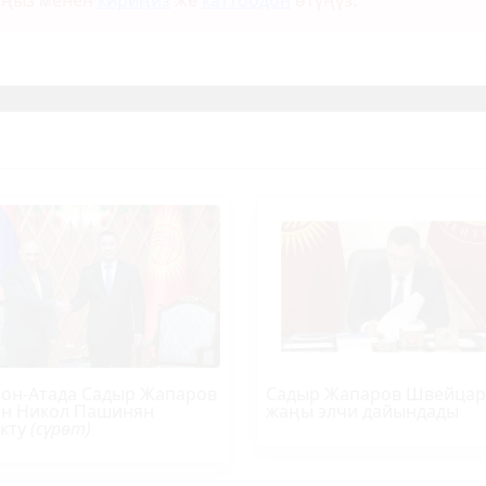
ыңыз менен
кириңиз
же
каттоодон
өтүңүз.
он-Атада Садыр Жапаров
Садыр Жапаров Швейцар
н Никол Пашинян
жаңы элчи дайындады
кту
(сүрөт)