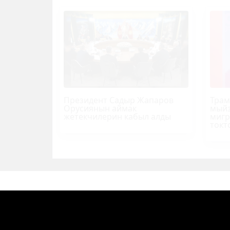
Президент Садыр Жапаров
Трам
Орусиянын аймак
мыйз
жетекчилерин кабыл алды
мигр
токт
БАШКЫ БЕТ
СОҢКУ КАБАР
СУПЕ