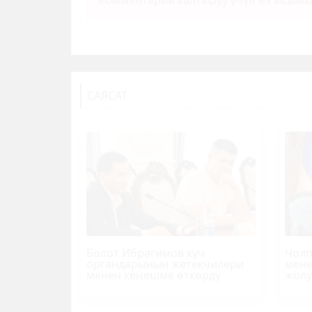
Комментарий калтыруу үчүн өз ысым
САЯСАТ
Болот
Ибрагимов
күч
Чолп
органдарынын жетекчилери
мене
менен кеңешме өткөрдү
жолу