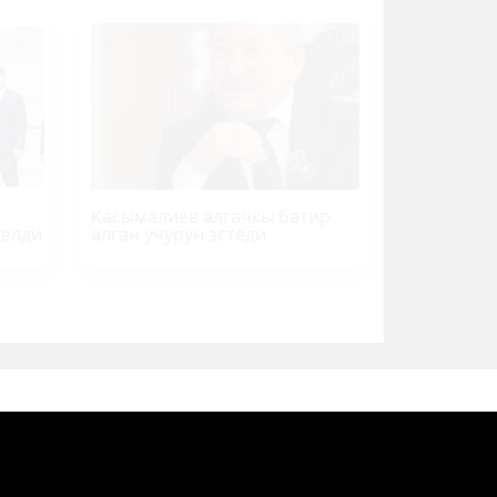
Касымалиев алгачкы батир
келди
алган учурун эстеди
Кинозал
ЖЫЛНААМА
Суперстан