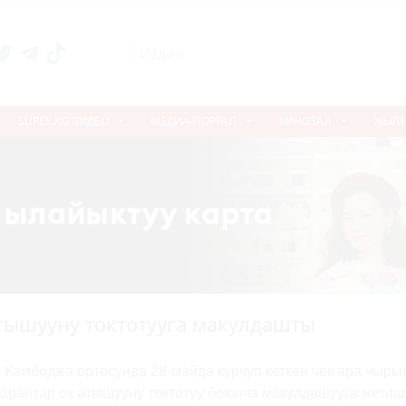
SUPER.KG ВИДЕО
МЕДИА-ПОРТАЛ
КИНОЗАЛ
ЖЫЛ
тышууну токтотууга макулдашты
 Камбоджа ортосунда 28-майда курчуп кеткен чек ара чыры
араптар ок атышууну токтотуу боюнча макулдашууга жетиш