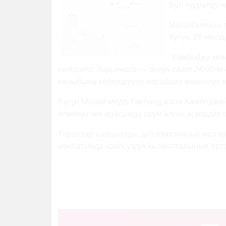
Бул тууралуу 
Малайзиянын 
бүгүн, 28-июлд
"Камбоджа ме
келишти: биринчиси — бүгүн саат 24:00д
калыбына келтирүүгө жасалган маанилүү 
Бүгүн Малайзияда Таиланд жана Камбоджан
өлкөнүн чек арасында орун алган аскердик
Тараптар кырдаалды дипломатиялык жол мен
максатында коопсуздук кызматтарынын орто