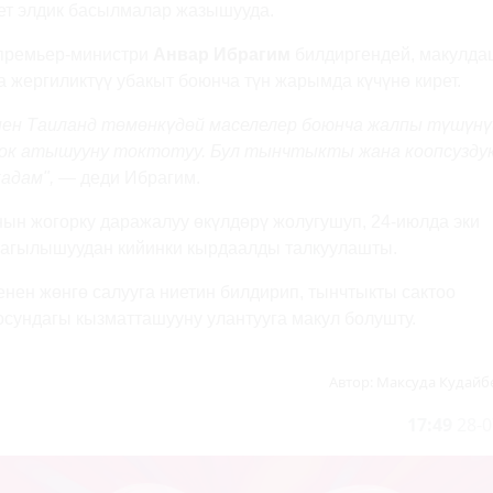
чет элдик басылмалар жазышууда.
премьер-министри
Анвар Ибрагим
билдиргендей, макулда
а жергиликтүү убакыт боюнча түн жарымда күчүнө кирет.
нен Таиланд төмөнкүдөй маселелер боюнча жалпы түшүн
ө ок атышууну токтотуу. Бул тынчтыкты жана коопсузду
кадам",
— деди Ибрагим.
ын жогорку даражалуу өкүлдөрү жолугушуп, 24-июлда эки
 кагылышуудан кийинки кырдаалды талкуулашты.
ен жөнгө салууга ниетин билдирип, тынчтыкты сактоо
сундагы кызматташууну улантууга макул болушту.
Автор:
Максуда Кудайб
17:49
28-0