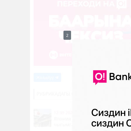
1
Жазылуу
РУБРИКАДАГЫ СОҢКУ КАБАРЛАР
12:39 2026-08-07
|
ТҮРКҮН ДҮЙНӨ
Япония банктары миллиарддага
чыгымга учурашы мүмкүн
62