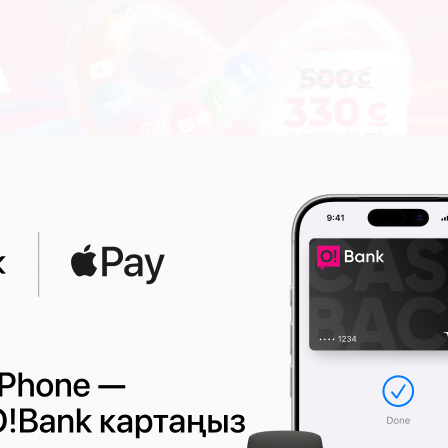
12:05 2026-08-07
|
КООМ ЖАНА ТУРМУШ
н
Кыргызстанда быйыл жумушсуз 7 м
ашык адам ишке орношту
0
97