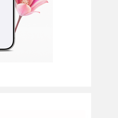
үкчөн
ео