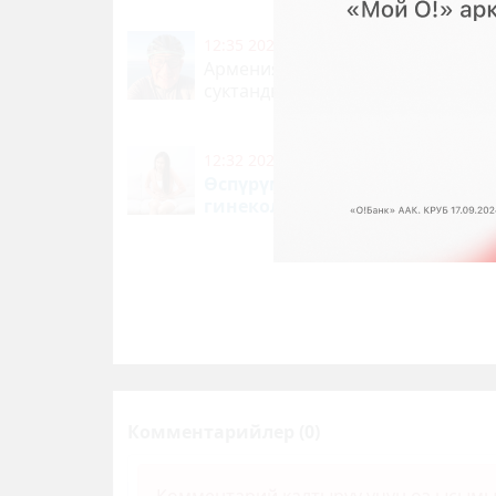
12:35 2026-08-07
|
КООМ ЖАНА ТУР
Армениянын өкмөт башчысы Ыс
суктанды
(видео)
101
0
12:32 2026-08-07
|
СУПЕР-ИНФО
Өспүрүм кыздар кабылчу
гинекологиялык оорулар
51
Комментарийлер (0)