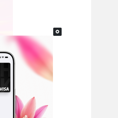
иңден
0