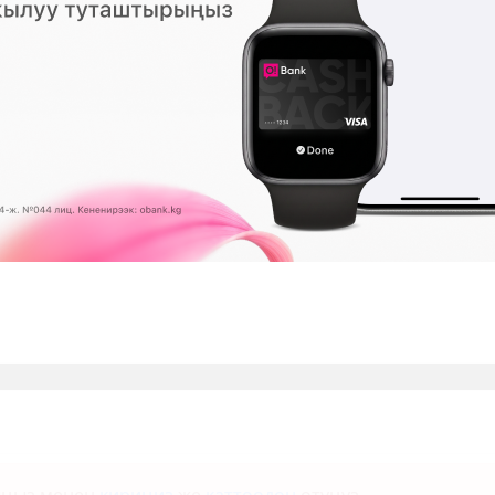
МУШ
12:04 2026-08-07
|
СУПЕР-ИНФО
ык-Көлгө
“Чарыкчанды мен карабайм, өт
мени карабайт...”
78
0
11:53 2026-08-07
|
КООМ ЖАНА ТУРМУШ
Никол Пашинян кыргыз ырына вид
тартты
(видео)
0
431
0