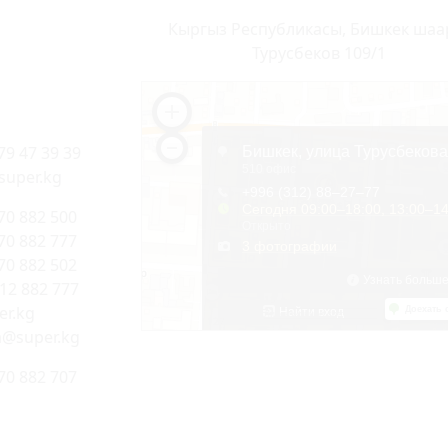
Кыргыз Республикасы, Бишкек шаа
Турусбеков 109/1
79 47 39 39
super.kg
70 882 500
70 882 777
70 882 502
312 882 777
r.kg
a@super.kg
70 882 707