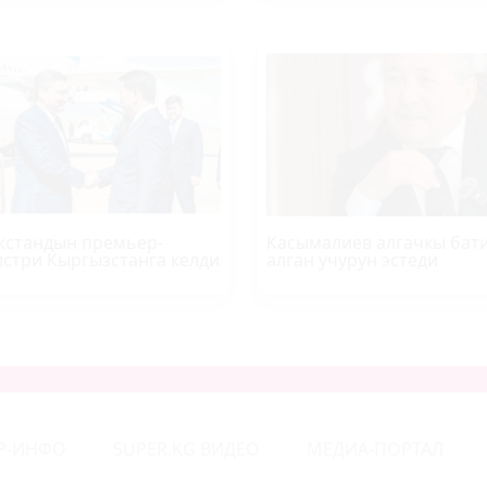
кстандын премьер-
Касымалиев алгачкы бат
стри Кыргызстанга келди
алган учурун эстеди
Р-ИНФО
SUPER.KG ВИДЕО
МЕДИА-ПОРТАЛ