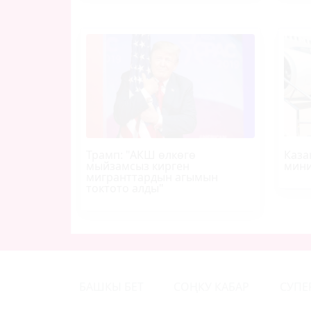
Трамп
: "АКШ өлкөгө
Каза
мыйзамсыз кирген
мини
мигранттардын агымын
токтото алды"
БАШКЫ БЕТ
СОҢКУ КАБАР
СУПЕ