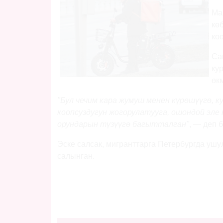
Ма
кө
ко
Са
ку
өк
"Бул чечим кара жумуш менен күрөшүүгө,
коопсуздугун жогорулатууга, ошондой эл
орундарын түзүүгө багытталган"
, — деп 
Эске салсак, мигранттарга Петербургда уш
салынган.