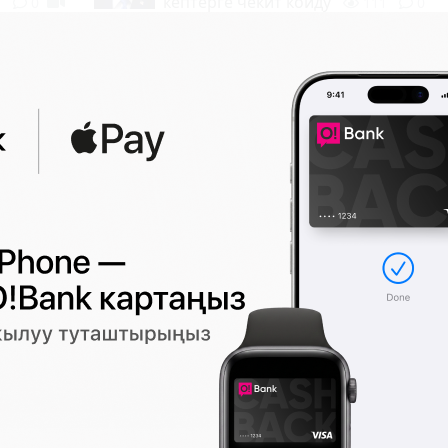
кептерге чекит койду
1
0
111
0
10:04 2026-08-07
|
КООМ ЖАНА ТУРМУШ
Жалпы бишкектиктерди музыкалык
кечеге чакыруу болду
161
0
09:58 2026-08-07
|
КЫЛМЫШТАР, КЫРСЫ
ды
Чолпон-Атада ишкерден акча
опузалагандар кармалышты
211