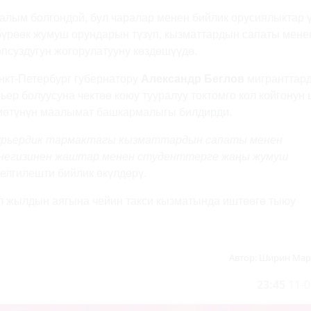
алым болгондой, бул чаралар менен бийлик орусиялыктар 
бүрөөк жумуш орундарын түзүп, кызматтардын сапаты мене
опсуздугун жогорулатууну көздөшүүдө.
нкт-Петербург губернатору
Александр Беглов
мигранттар
рьер болуусуна чектөө коюу тууралуу токтомго кол койгонун
мөтүнүн маалымат башкармалыгы билдирди.
 курьердик тармактагы кызматтардын сапаты менен
е негизинен жаштар менен студенттерге жаңы жумуш
белгилешти бийлик өкүлдөрү.
ул жылдын аягына чейин такси кызматында иштөөгө тыюу
Автор:
Ширин Мар
23:45
11-0