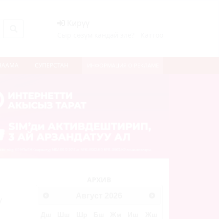
Кирүү
Сыр сөзүм кандай эле?
Каттоо
НААМА
СУПЕРСТАН
ИНФОРМАЦИЯ О РЕКЛАМЕ
АРХИВ
Август
2026
у
Дш
Шш
Шр
Бш
Жм
Иш
Жш