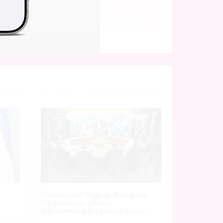
Президент Садыр Жапаров
Орусиянын аймак
жетекчилерин кабыл алды