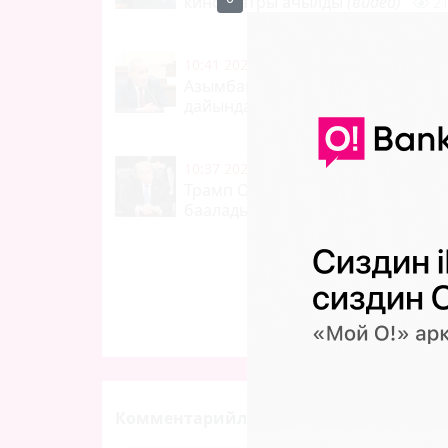
кинотеатры ачылды
(видео)
2
10:41 2026-08-07
|
САЯСАТ
Азымбакиев дагы бир кызматка
дайындалды
33
0
10:37 2026-08-07
|
ТҮРКҮН ДҮЙНӨ
Трамп Ормуз кысыгындагы абал
баалады
80
0
Комментарийлер (0)