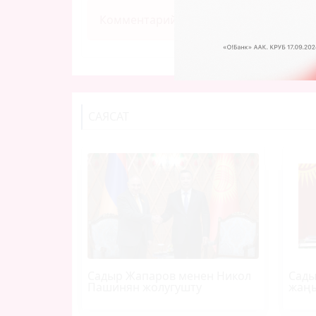
Комментарий калтыруу үчүн өз ысым
САЯСАТ
Садыр Жапаров менен Никол
Сады
Пашинян жолугушту
жаңы