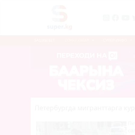
БАШКЫ БЕТ
СОҢКУ КАБАР
СУПЕР-ИНФО
Петербургда мигранттарга ку
Пе
са