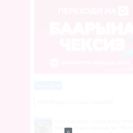
Жазылуу
РУБРИКАДАГЫ СОҢКУ КАБАРЛАР
10:43 2026-08-07
|
КООМ ЖАНА ТУР
Чолпон-Атада жаңыланган "Чолп