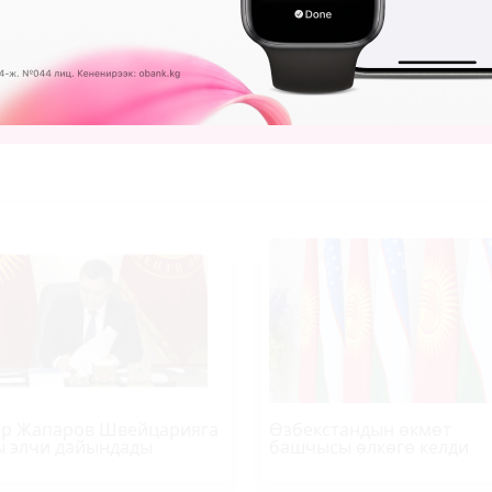
ыңыз менен
кириңиз
же
каттоодон
өтүңүз.
р Жапаров Швейцарияга
Өзбекстандын өкмөт
 элчи дайындады
башчысы өлкөгө келди