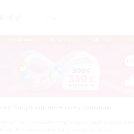
SUPER.KG ВИДЕО
МЕДИА-ПОРТАЛ
КИНОЗАЛ
ЖЫЛ
рьер болуп иштөөгө тыюу салынды
тербург шаарында мигранттарга курьер болуп иштөөгө тыю
лынды. Бул тууралуу орус басылмалары жазышты.