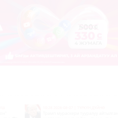
МУШ
10:28 2026-08-07
|
ТҮРКҮН ДҮЙНӨ
он"
Трамп мураскери тууралуу айтылга