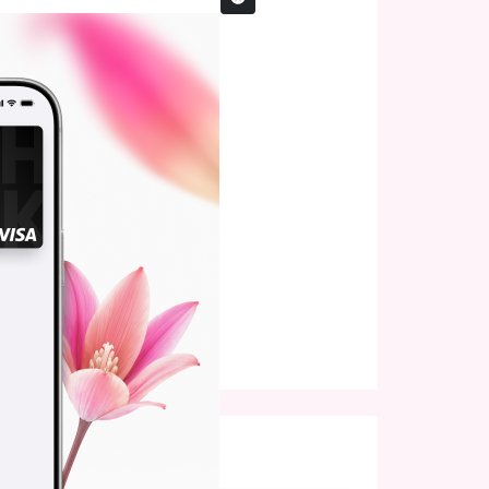
КТАР
0