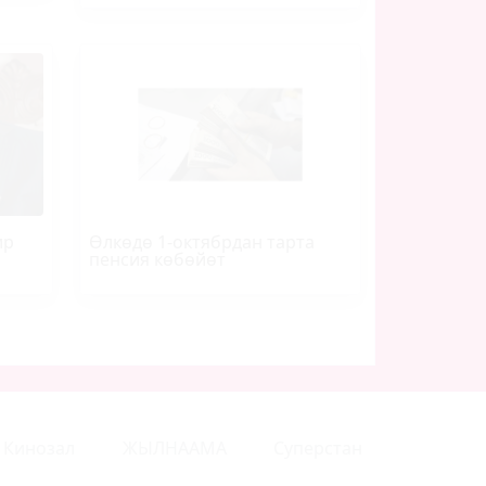
ир
Өлкөдө 1-октябрдан тарта
пенсия көбөйөт
Кинозал
ЖЫЛНААМА
Суперстан