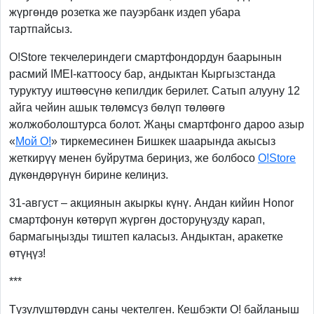
жүргөндө розетка же пауэрбанк издеп убара
тартпайсыз.
O!Store текчелериндеги смартфондордун баарынын
расмий IMEI-каттоосу бар, андыктан Кыргызстанда
туруктуу иштөөсүнө кепилдик берилет. Сатып алууну 12
айга чейин ашык төлөмсүз бөлүп төлөөгө
жолжоболоштурса болот. Жаңы смартфонго дароо азыр
«
Мой О!
» тиркемесинен Бишкек шаарында акысыз
жеткирүү менен буйрутма бериңиз, же болбосо
O
!
Store
дүкөндөрүнүн бирине келиңиз.
31-август – акциянын акыркы күнү. Андан кийин Honor
смартфонун көтөрүп жүргөн досторуңузду карап,
бармагыңызды тиштеп каласыз. Андыктан, аракетке
өтүңүз!
***
Түзүлүштөрдүн саны чектелген. Кешбэкти О! байланыш