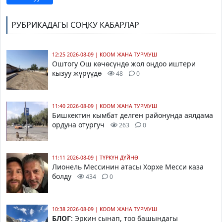
РУБРИКАДАГЫ СОҢКУ КАБАРЛАР
12:25 2026-08-09
|
КООМ ЖАНА ТУРМУШ
Оштогу Ош көчөсүндө жол оңдоо иштери
кызуу жүрүүдө
48
0
11:40 2026-08-09
|
КООМ ЖАНА ТУРМУШ
Бишкектин кымбат делген районунда аялдама
ордуна отургуч
263
0
11:11 2026-08-09
|
ТҮРКҮН ДҮЙНӨ
Лионель Мессинин атасы Хорхе Месси каза
болду
434
0
10:38 2026-08-09
|
КООМ ЖАНА ТУРМУШ
БЛОГ
: Эркин сынап, тоо башындагы