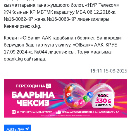
кызматтарына гана жумшоого болот. «НУР Телеком»
ЖЧКсынын КР МБТМК караштуу МБА 06.12.2016-ж.
№16-0062-КР жана №16-0063-КР лицензиялары.
Кененирээк: o.kg.
Кредит «О!Банк» ААК тарабынан берилет. Банк кредит
берүүдөн баш тартууга укуктуу. «О!Банк» ААК. КРУБ
17.09.2024-ж. №044 лицензиясы. Толук маалымат
obank.kg сайтында.
15:11
15-08-2025
Жазылуу