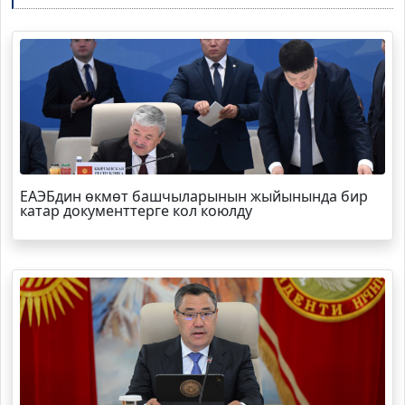
ЕАЭБдин өкмөт башчыларынын жыйынында бир
катар документтерге кол коюлду