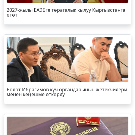
2027-жылы ЕАЭБге төрагалык кылуу Кыргызстанга
өтөт
Болот
Ибрагимов
күч органдарынын жетекчилери
менен кеңешме өткөрдү