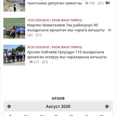
тынчтыкка умтулган саякатчы
759
0
10:05 2026-08-09
|
КООМ ЖАНА ТУРМУШ
Марлен Маматалиев Тоң районунун 90
жылдыгына арналган иш-чарага катышты
290
0
09:26 2026-08-09
|
КООМ ЖАНА ТУРМУШ
Арслан Койчиев Үркүндүн 110 жылдыгына
арналган эскерүү иш-чараларына катышты
217
0
АРХИВ
Август
2026