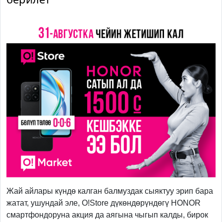
Жай айлары күндө калган балмуздак сыяктуу эрип бара
жатат, ушундай эле, O!Store дүкөндөрүндөгү HONOR
смартфондоруна акция да аягына чыгып калды, бирок