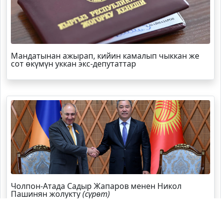
Мандатынан ажырап, кийин камалып чыккан же
сот өкүмүн уккан экс-депутаттар
Чолпон-Атада Садыр Жапаров менен Никол
Пашинян жолукту
(сүрөт)