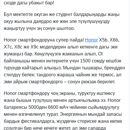
сизде дагы убакыт бар!
Бул мектепте окуган же студент балдарыңарды жаңы
окуу жылына даярдоо же жөн эле түзүлүшүңүздү
жаңыртуу үчүн эң сонун шылтоо.
Honor смартфондоруна супер пайда!
Honor
X
5
b
,
X
6
b
,
X
7
c
,
X
8
c
же
X
9
c
моделдерин алып кеткенге дагы эки
жумаңыз бар. Көңүлүңүзгө жакканын алып, О!
байланышы менен интернети үчүн 1500 сомду кешбэк
түрүндө кайтарып алыңыз. Мындан тышкары, брендден
стилдүү белек: тандоого жараша чайник же термос, ал
эми айрым смартфондорго – сонун рюкзак берилет.
Honor смартфондору чоң экраны, туруктуу иштөөсү
жана бышык түзүлүшү менен артыкчылыкка ээ.
Honor
батареясы 5000ден 6600 мАч чейинки сыйымдуулугу
менен өзгөчөлөнүп турат. Энергиянын мындай запасы
бардык фестивалдарга, жүздөгөн сториске жана көпкө
созулган бир нече кечеге жетет, ал эми сапарда