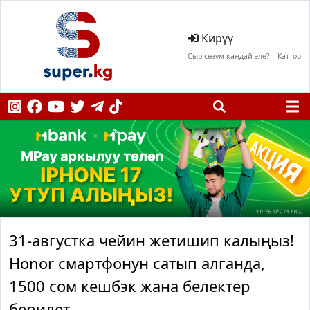
Кирүү
Сыр сөзүм кандай эле?
Каттоо
31-августка чейин жетишип калыңыз!
Honor смартфонун сатып алганда,
1500 сом кешбэк жана белектер
берилет