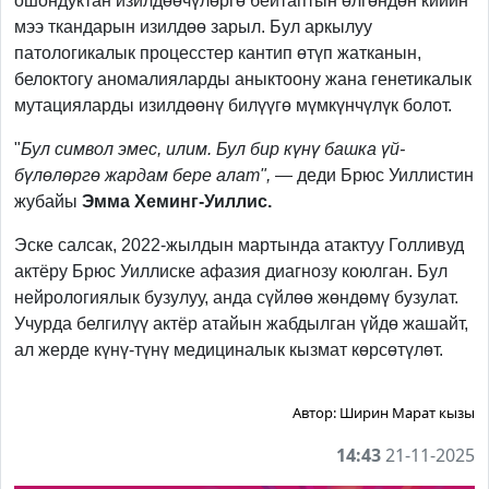
ошондуктан изилдөөчүлөргө бейтаптын өлгөндөн кийин
мээ ткандарын изилдөө зарыл. Бул аркылуу
патологикалык процесстер кантип өтүп жатканын,
белоктогу аномалияларды аныктоону жана генетикалык
мутацияларды изилдөөнү билүүгө мүмкүнчүлүк болот.
"
Бул символ эмес, илим. Бул бир күнү башка үй-
бүлөлөргө жардам бере алат",
— деди Брюс Уиллистин
жубайы
Эмма Хеминг-Уиллис.
Эске салсак, 2022-жылдын мартында атактуу Голливуд
актёру Брюс Уиллиске афазия диагнозу коюлган. Бул
нейрологиялык бузулуу, анда сүйлөө жөндөмү бузулат.
Учурда белгилүү актёр атайын жабдылган үйдө жашайт,
ал жерде күнү-түнү медициналык кызмат көрсөтүлөт.
Автор:
Ширин Марат кызы
14:43
21-11-2025