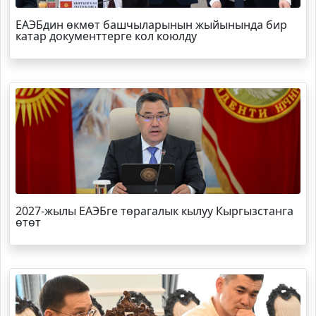
ЕАЭБдин өкмөт башчыларынын жыйынында бир
катар документтерге кол коюлду
2027-жылы ЕАЭБге төрагалык кылуу Кыргызстанга
өтөт