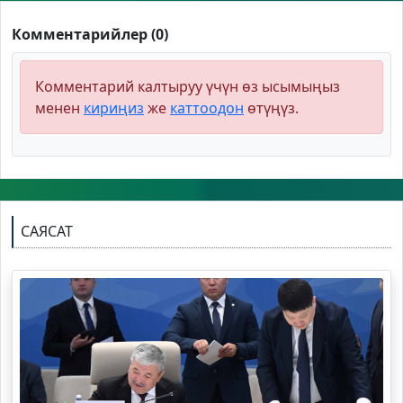
Комментарийлер (0)
Комментарий калтыруу үчүн өз ысымыңыз
менен
кириңиз
же
каттоодон
өтүңүз.
САЯСАТ