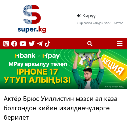
Кирүү
Сыр сөзүм кандай эле?
Каттоо
Актёр Брюс Уиллистин мээси ал каза
болгондон кийин изилдөөчүлөргө
берилет