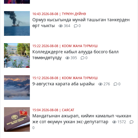
16:43 2026-08-08
|
ТҮРКҮН ДҮЙНӨ
Ормуз кысыгында мунай ташыган танкерден
өрт чыкты
364
0
15:22 2026-08-08
|
КООМ ЖАНА ТУРМУШ
Колледждерге кабыл алууда босого балл
төмөндөтүлдү
395
0
15:12 2026-08-08
|
КООМ ЖАНА ТУРМУШ
9-августка карата аба ырайы
276
0
15:04 2026-08-08
|
САЯСАТ
Мандатынан ажырап, кийин камалып чыккан
же сот өкүмүн уккан экс-депутаттар
1572
0