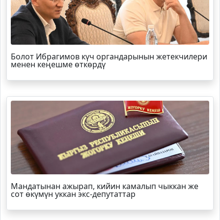
Болот
Ибрагимов
күч органдарынын жетекчилери
менен кеңешме өткөрдү
Мандатынан ажырап, кийин камалып чыккан же
сот өкүмүн уккан экс-депутаттар