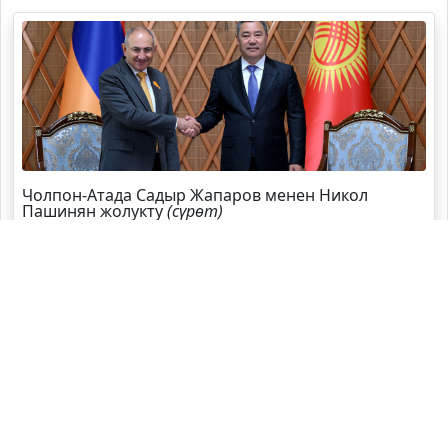
Чолпон-Атада Садыр Жапаров менен Никол
Пашинян жолукту
(сүрөт)