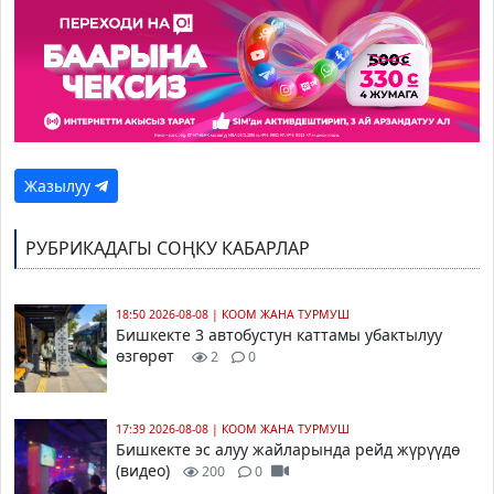
Жазылуу
РУБРИКАДАГЫ СОҢКУ КАБАРЛАР
18:50 2026-08-08
|
КООМ ЖАНА ТУРМУШ
Бишкекте 3 автобустун каттамы убактылуу
өзгөрөт
2
0
17:39 2026-08-08
|
КООМ ЖАНА ТУРМУШ
Бишкекте эс алуу жайларында рейд жүрүүдө
(видео)
200
0