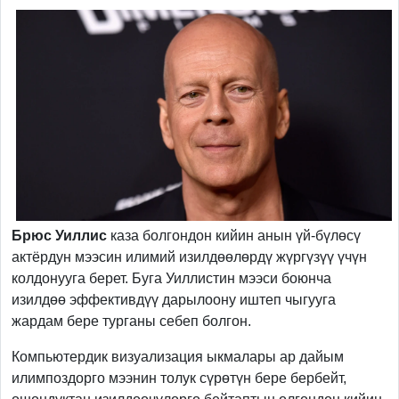
Брюс Уиллис
каза болгондон кийин анын
үй-бүлөсү
актёрдун мээсин илимий изилдөөлөрдү жүргүзүү үчүн
колдонууга берет. Буга Уиллистин мээси боюнча
изилдөө эффективдүү дарылоону иштеп чыгууга
жардам бере турганы себеп болгон.
Компьютердик визуализация ыкмалары ар дайым
илимпоздорго мээнин толук сүрөтүн бере бербейт,