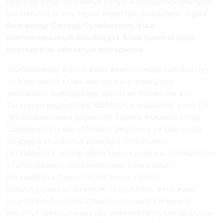
катышуучулар үчүн багыт болуп, ишкерлик коомчулугун
өнүктүрүүгө күчтүү түрткү берет деп ишенебиз», –
деп
белгиледи Санжар Сулейманов,
Visa
компаниясынын Борбордук Азия боюнча вице-
президенти, аймактык менеджери.
Долбоорлорду коргоо жана жеңүүчүлөрдү салтанаттуу
сыйлоо менен катар, иш-чаранын алкагында
аялдардын ишкердигине арналган паблик-ток өттү.
Талкуунун модератору
MBANK
тын маркетинг жана
PR
департаментинин директору Зарина Акишева болду.
Спикерлер катары «Мамины рецепты» үй шартында
тоңдурулган азыктар дүкөндөр тармагынын
негиздөөчүсү, ишкер айым Майя Кувакова, ошондой эле
«Талас Даамы» наабайканалар тармагынын
негиздөөчүсү Сауле Туганбаева катышты.
Катышуучулар өз бизнесин түзүү жолун, жеке жана
кесиптик кыйынчылыктарды, ошондой эле каржы
институттарынын жана ири өнөктөштөрдүн колдоосунун