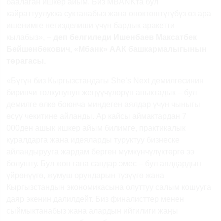
баалаган ишкер айым. Биз
MBANK
та бул
кайраттуулукка суктанабыз жана өнөктөштүгүбүз өз ара
ишенимге негизделиши үчүн бардык аракетти
кылабыз», –
деп белгиледи Ишенбаев Максатбек
Бейшенбекович, «Мбанк» ААК башкармалыгынын
төрагасы.
«Бүгүн биз Кыргызстандагы
She
’
s
Next
демилгесинин
биринчи толкунунун жеңүүчүлөрүн аныктадык – бул
демилге өлкө боюнча миңдеген аялдар үчүн чыныгы
өсүү чекитине айланды. Ар кайсы аймактардан 7
000ден ашык ишкер айым билимге, практикалык
куралдарга жана идеяларды туруктуу бизнеске
айландырууга жардам берген мүмкүнчүлүктөргө ээ
болушту. Бул жөн гана сандар эмес – бул аялдардын
үйрөнүүгө, жумуш орундарын түзүүгө жана
Кыргызстандын экономикасына олуттуу салым кошууга
даяр экенин далилдейт. Биз финалисттер менен
сыймыктанабыз жана алардын ийгилиги жаңы