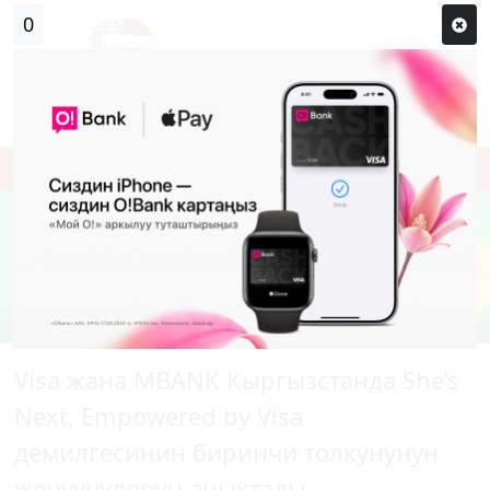
Кирүү
Сыр сөзүм кандай эле?
Каттоо
Visa жана MBANK Кыргызстанда She’s
Next, Empowered by Visa
демилгесинин биринчи толкунунун
жеңүүчүлөрүн аныктады