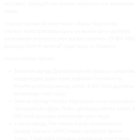
өкүлдөрү, ошондой эле бизнес-коомчулуктун лидерлери
кирди.
«Иштеп жаткан бизнес» жана «Жаңы башталган
бизнес» категорияларындагы эң мыкты алты долбоор
өз бизнесин өнүктүрүү үчүн жалпы суммасы 19 000 АКШ
доллары болгон акчалай гранттарга ээ болушту.
Иштеп жаткан бизнес:
Биринчи орунду Джумабекова Мээримгүл заманбап
кондитердик дүкөн жана кофейня
Cinnabon
by
Meerim
долбоору менен ээлеп, 6 000 АКШ доллары
өлчөмүндө грант алды
Экинчи орунду Назира Абдисалам кызы социалдык-
экологиялык «Дары Пчел» долбоору менен ээлеп, 4
000 АКШ доллары өлчөмүндө грант алды
Үчүнчү орунду Чистякова Азиза коррекциялык
балдар бакчасы «РАСтишка» долбоору менен
ээлеп, 2 000 АКШ доллары өлчөмүндө грант алды