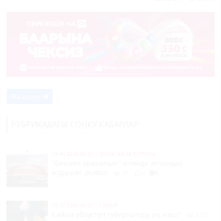
Жазылуу
РУБРИКАДАГЫ СОҢКУ КАБАРЛАР
14:44 2026-08-07
|
КООМ ЖАНА ТУРМУШ
"Бишкек аренанын" ичинде атчандар
жүрүшөт
(видео)
31
0
14:27 2026-08-07
|
САЯСАТ
Кайсы облустун губернатору эң жаш?
2291