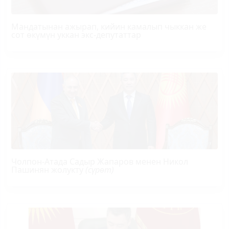
Мандатынан ажырап, кийин камалып чыккан же
сот өкүмүн уккан экс-депутаттар
Чолпон-Атада Садыр Жапаров менен Никол
Пашинян жолукту
(сүрөт)