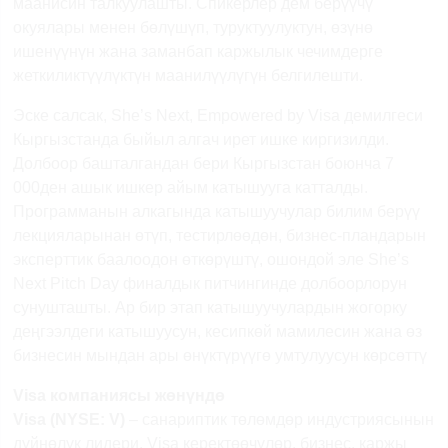
маанисин талкуулашты. Спикерлер дем берүүчү
окуялары менен бөлүшүп, туруктуулуктун, өзүнө
ишенүүнүн жана заманбап каржылык чечимдерге
жеткиликтүүлүктүн маанилүүлүгүн белгилешти.
Эске салсак,
She
’
s
Next
,
Empowered
by
Visa
демилгеси
Кыргызстанда быйыл алгач ирет ишке киргизилди.
Долбоор башталгандан бери Кыргызстан боюнча 7
000ден ашык ишкер айым катышууга катталды.
Программанын алкагында катышуучулар билим берүү
лекцияларынан өтүп, тестирлөөдөн, бизнес-пландарын
эксперттик баалоодон өткөрүштү, ошондой эле
She
’
s
Next
Pitch
Day
финалдык питчингинде долбоорлорун
сунушташты. Ар бир этап катышуучулардын жогорку
деңгээлдеги катышуусун, кесипкөй мамилесин жана өз
бизнесин мындан ары өнүктүрүүгө умтулуусун көрсөттү
Visa
компаниясы жөнүндө
Visa
(
NYSE
:
V
)
– санариптик төлөмдөр индустриясынын
дүйнөлүк лидери.
Visa
керектөөчүлөр, бизнес, каржы