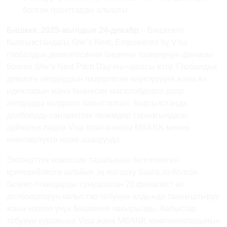
болгон гранттарды алышты.
Бишкек, 2025-жылдын 24-декабр
– Бишкекте
Кыргызстандагы
She
’
s
Next
,
Empowered
by
Visa
глобалдык демилгесинин биринчи толкунунун финалы
болгон
She
’
s
Next
Pitch
Day
иш-чарасы өттү. Глобалдык
демилге аялдардын лидерлигин өнүктүрүүгө жана өз
идеяларын жана бизнесин масштабдоого даяр
аялдарды колдоого багытталган. Кыргызстанда
долбоорду санариптик төлөмдөр тармагындагы
дүйнөлүк лидер
Visa
компаниясы
MBANK
менен
өнөктөштүктө ишке ашырууда.
Эксперттик комиссия тарабынан белгиленген
критерийлерге ылайык эң жогорку баага ээ болгон
бизнес-пландарды сунуштаган 20 финалист өз
долбоорлорун калыстар тобунун алдында тааныштыруу
жана коргоо үчүн Бишкекке чакырылды. Калыстар
тобунун курамына
Visa
жана
MBANK
компанияларынын