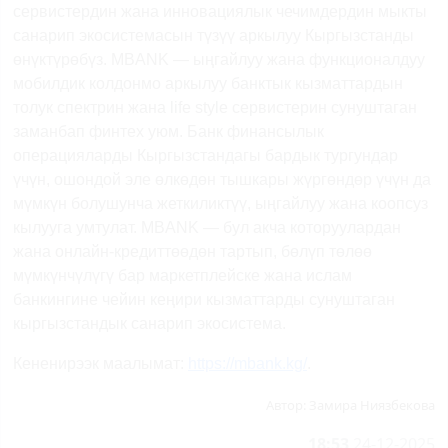
сервистердин жана инновациялык чечимдердин мыкты
санарип экосистемасын түзүү аркылуу Кыргызстанды
өнүктүрөбүз.
MBANK
— ыңгайлуу жана функционалдуу
мобилдик колдонмо аркылуу банктык кызматтардын
толук спектрин жана
life
style
сервистерин сунуштаган
заманбап финтех уюм. Банк финансылык
операцияларды Кыргызстандагы бардык тургундар
үчүн, ошондой эле өлкөдөн тышкары жүргөндөр үчүн да
мүмкүн болушунча жеткиликтүү, ыңгайлуу жана коопсуз
кылууга умтулат.
MBANK
— бул акча которуулардан
жана онлайн-кредиттөөдөн тартып, бөлүп төлөө
мүмкүнчүлүгү бар маркетплейске жана ислам
банкингине чейин кеңири кызматтарды сунуштаган
кыргызстандык санарип экосистема.
Кененирээк маалымат:
https://mbank.kg/
.
Автор:
Замира Ниязбекова
18:53
24-12-2025