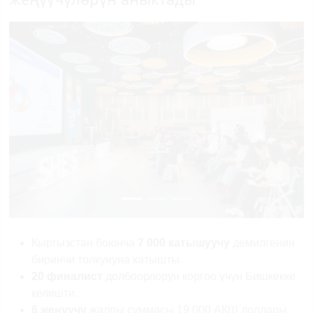
Previous
Next
Кыргызстан боюнча
7 000 катышуучу
демилгенин
биринчи толкунуна катышты.
20 финалист
долбоорлорун коргоо үчүн Бишкекке
келишти.
6 жеңүүчү
жалпы суммасы 19 000 АКШ доллары