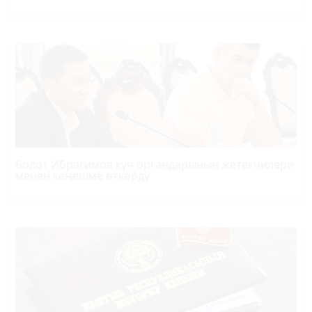
Болот
Ибрагимов
күч органдарынын жетекчилери
менен кеңешме өткөрдү