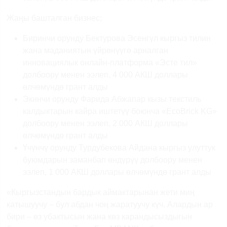
Жа
ңы башталган бизнес;
Биринчи орунду Бектурова Эсенгүл кыргыз тилин
жана маданиятын үйрөнүүгө арналган
инновациялык онлайн-платформа «Эсте тил»
долбоору менен ээлеп, 4 000 АКШ доллары
өлчөмүндө грант алды
Экинчи орунду Фарида Абжапар кызы текстиль
калдыктарын кайра иштетүү боюнча «
EcoBrick
KG
»
долбоору менен ээлеп, 2 000 АКШ доллары
өлчөмүндө грант алды
Үчүнчү орунду Турдубекова Айдана кыргыз улуттук
буюмдарын заманбап өндүрүү долбоору менен
ээлеп, 1 000 АКШ доллары өлчөмүндө грант алды
«Кыргызстандын бардык аймактарынан жети миң
катышуучу – бул абдан чоң жаратуучу күч. Алардын ар
бири – өз убактысын жана көз карандысыздыгын