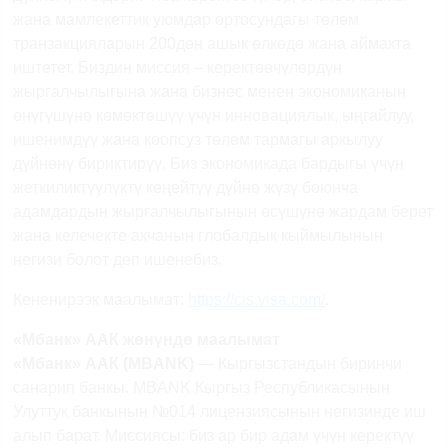
жана мамлекеттик уюмдар ортосундагы төлөм
транзакцияларын 200дөн ашык өлкөдө жана аймакта
иштетет. Биздин миссия – керектөөчүлөрдүн
жыргалчылыгына жана бизнес менен экономиканын
өнүгүшүнө көмөктөшүү үчүн инновациялык, ыңгайлуу,
ишенимдүү жана коопсуз төлөм тармагы аркылуу
дүйнөнү бириктирүү. Биз экономикада бардыгы үчүн
жеткиликтүүлүктү кеңейтүү дүйнө жүзү боюнча
адамдардын жыргалчылыгынын өсүшүнө жардам берет
жана келечекте акчанын глобалдык кыймылынын
негизи болот деп ишенебиз.
Кененирээк маалымат:
https
://
cis
.
visa
.
com
/
.
«Мбанк» ААК жөнүндө маалымат
«Мбанк» ААК (
MBANK
)
— Кыргызстандын биринчи
санарип банкы.
MBANK
Кыргыз Республикасынын
Улуттук банкынын №014 лицензиясынын негизинде иш
алып барат. Миссиясы: биз ар бир адам үчүн керектүү