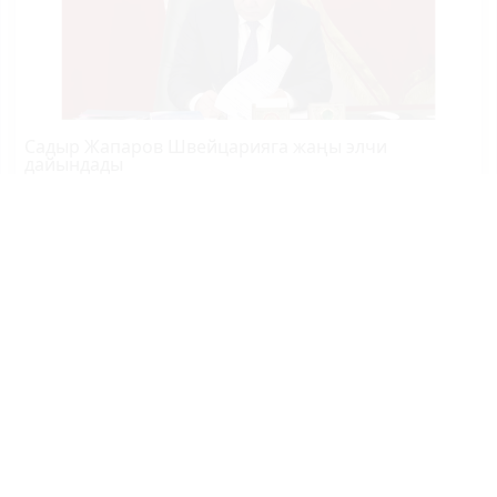
Садыр Жапаров Швейцарияга жаңы элчи
дайындады
Өзбекстандын өкмөт башчысы өлкөгө келди