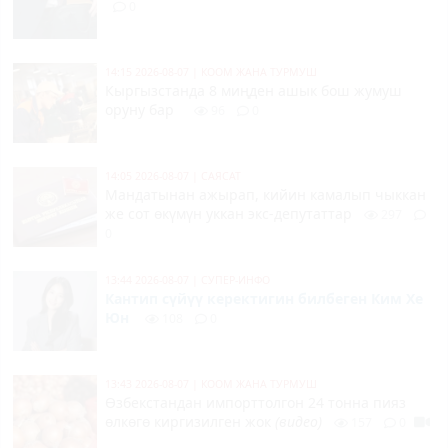
0
14:15 2026-08-07
|
КООМ ЖАНА ТУРМУШ
Кыргызстанда 8 миңден ашык бош жумуш
оруну бар
96
0
14:05 2026-08-07
|
САЯСАТ
Мандатынан ажырап, кийин камалып чыккан
же сот өкүмүн уккан экс-депутаттар
297
0
13:44 2026-08-07
|
СУПЕР-ИНФО
Кантип сүйүү керектигин билбеген Ким Хе
Юн
108
0
13:43 2026-08-07
|
КООМ ЖАНА ТУРМУШ
Өзбекстандан импорттолгон 24 тонна пияз
өлкөгө киргизилген жок
(видео)
157
0