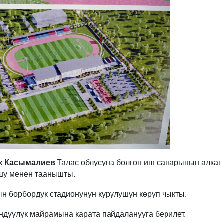
к Касымалиев
Талас облусуна болгон иш сапарынын алка
ушу менен таанышты.
 борбордук стадионунун курулушун көрүп чыкты.
дүүлүк майрамына карата пайдаланууга берилет.