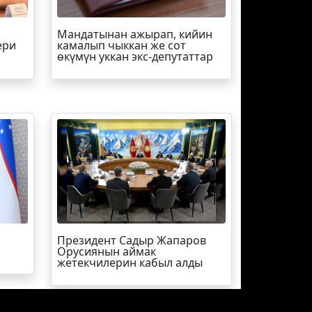
Мандатынан ажырап, кийин
ери
камалып чыккан же сот
өкүмүн уккан экс-депутаттар
Президент Садыр Жапаров
Орусиянын аймак
жетекчилерин кабыл алды