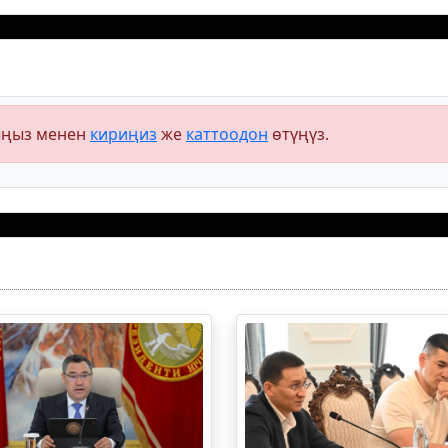
ыңыз менен
кириңиз
же
каттоодон
өтүңүз.