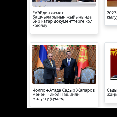
ЕАЭБдин өкмөт
2027
башчыларынын жыйынында
кылу
бир катар документтерге кол
коюлду
Чолпон-Атада Садыр Жапаров
Сады
менен Никол Пашинян
жаңы
жолукту
(сүрөт)