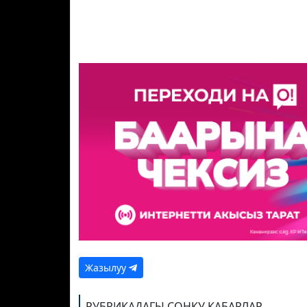
Жазылуу
РУБРИКАДАГЫ СОҢКУ КАБАРЛАР