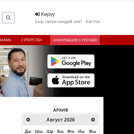
Кирүү
Сыр сөзүм кандай эле?
Каттоо
НААМА
СУПЕРСТАН
ИНФОРМАЦИЯ О РЕКЛАМЕ
АРХИВ
Август
2026
Дш
Шш
Шр
Бш
Жм
Иш
Жш