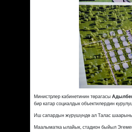
Министрлер кабинетинин төрагасы
Адылбе
бир катар социалдык объектилердин курул
Иш сапардын жүрүшүндө ал Талас шаарынын
Маалыматка ылайык, стадион быйыл Эгемен