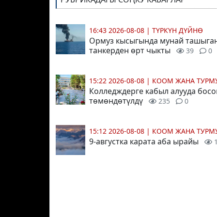
16:43 2026-08-08
|
ТҮРКҮН ДҮЙНӨ
Ормуз кысыгында мунай ташыга
танкерден өрт чыкты
39
0
15:22 2026-08-08
|
КООМ ЖАНА ТУР
Колледждерге кабыл алууда босо
төмөндөтүлдү
235
0
15:12 2026-08-08
|
КООМ ЖАНА ТУР
9-августка карата аба ырайы
1