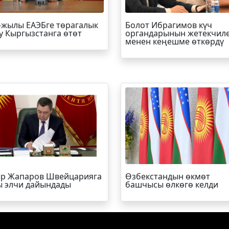
-жылы ЕАЭБге төрагалык
Болот
Ибрагимов
күч
у Кыргызстанга өтөт
органдарынын жетекчил
менен кеңешме өткөрдү
р Жапаров Швейцарияга
Өзбекстандын өкмөт
 элчи дайындады
башчысы өлкөгө келди