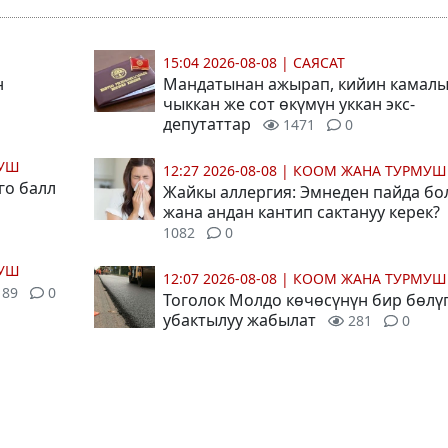
15:04 2026-08-08
|
САЯСАТ
н
Мандатынан ажырап, кийин камал
чыккан же сот өкүмүн уккан экс-
депутаттар
1471
0
МУШ
12:27 2026-08-08
|
КООМ ЖАНА ТУРМУШ
го балл
Жайкы аллергия: Эмнеден пайда бо
жана андан кантип сактануу керек?
1082
0
МУШ
12:07 2026-08-08
|
КООМ ЖАНА ТУРМУШ
89
0
Тоголок Молдо көчөсүнүн бир бөлү
убактылуу жабылат
281
0