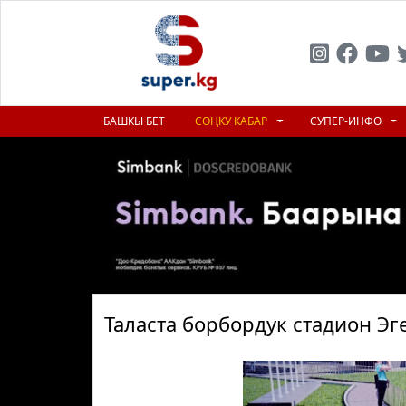
БАШКЫ БЕТ
СОҢКУ КАБАР
СУПЕР-ИНФО
Таласта борбордук стадион Эг