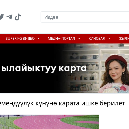
SUPER.KG ВИДЕО
МЕДИА-ПОРТАЛ
КИНОЗАЛ
ЖЫЛ
емендүүлүк күнүнө карата ишке берилет