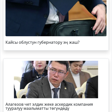
Кайсы облустун губернатору эң жаш?
Алагөзов чет элдик жеке аскердик компания
тууралуу маалыматты төгүндөдү