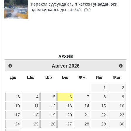
Каракол суусунда агып кеткен унаадан эки
адам куткарылды
640
0
АРХИВ
Август
2026
Дш
Шш
Шр
Бш
Жм
Иш
Жш
1
2
3
4
5
6
7
8
9
10
11
12
13
14
15
16
17
18
19
20
21
22
23
24
25
26
27
28
29
30