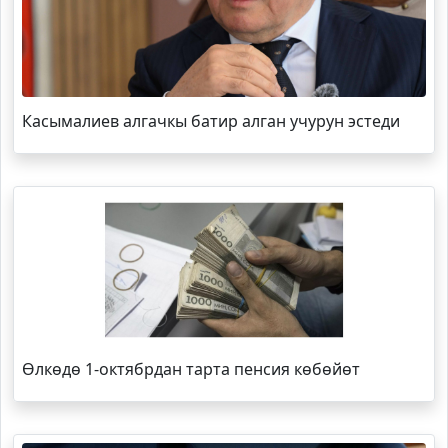
Касымалиев алгачкы батир алган учурун эстеди
Өлкөдө 1-октябрдан тарта пенсия көбөйөт