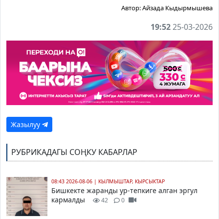
Автор:
Айзада Кыдырмышева
19:52
25-03-2026
Жазылуу
РУБРИКАДАГЫ СОҢКУ КАБАРЛАР
08:43 2026-08-06
|
КЫЛМЫШТАР, КЫРСЫКТАР
Бишкекте жаранды ур-тепкиге алган эргул
кармалды
42
0