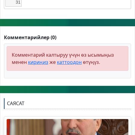
31
Комментарийлер (0)
Комментарий калтыруу үчүн өз ысымыңыз
менен
кириңиз
же
каттоодон
өтүңүз.
САЯСАТ