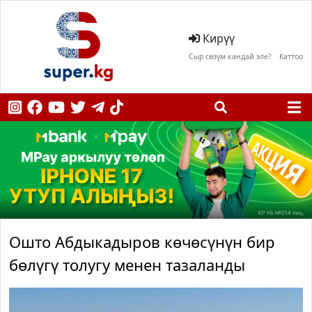
Кирүү
Сыр сөзүм кандай эле?
Каттоо
Ошто Абдыкадыров көчөсүнүн бир
бөлүгү толугу менен тазаланды