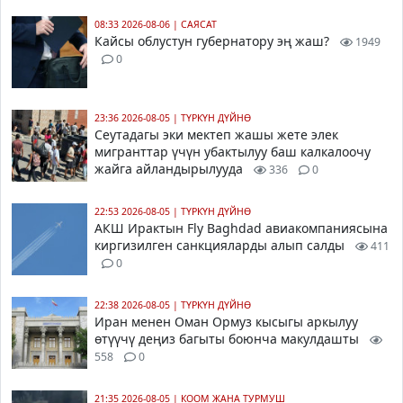
08:33 2026-08-06
|
САЯСАТ
Кайсы облустун губернатору эң жаш?
1949
0
23:36 2026-08-05
|
ТҮРКҮН ДҮЙНӨ
Сеутадагы эки мектеп жашы жете элек
мигранттар үчүн убактылуу баш калкалоочу
жайга айландырылууда
336
0
22:53 2026-08-05
|
ТҮРКҮН ДҮЙНӨ
АКШ Ирактын Fly Baghdad авиакомпаниясына
киргизилген санкцияларды алып салды
411
0
22:38 2026-08-05
|
ТҮРКҮН ДҮЙНӨ
Иран менен Оман Ормуз кысыгы аркылуу
өтүүчү деңиз багыты боюнча макулдашты
558
0
21:35 2026-08-05
|
КООМ ЖАНА ТУРМУШ