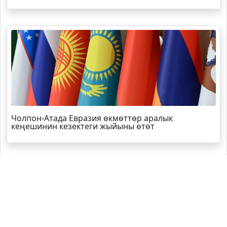
Чолпон-Атада Евразия өкмөттөр аралык
кеңешинин кезектеги жыйыны өтөт