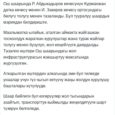
Ош шаарында Р. Абдыкадыров көчөсүнүн Курманжан
датка көчөсү менен И. Закиров көчөсү ортосундагы
бөлүгү толугу менен тазаланды. Бул тууралуу шаардык
мэриядан билдиришти.
Маалыматка ылайык, аталган аймакта жайгашкан
тоскоолдук жараткан курулуштар жана турак жайлар
толугу менен бузулуп, жол кеңейтүүгө даярдалды.
Тазалоо иштери Ош шаарындагы жол
инфраструктурасын жакшыртуу максатында
жүргүзүлгөн.
Аткарылган иштердин алкагында эми бул тилкеде
унаалар үчүн түз чыгып кетүүчү жаңы жолдун курулушу
башталары күтүлүүдө.
Шаар бийлиги бул өзгөрүүлөр жол тыгындарын
азайтып, транспорттук кыймылды жеңилдетүүгө шарт
түзөрүн белгиледи.