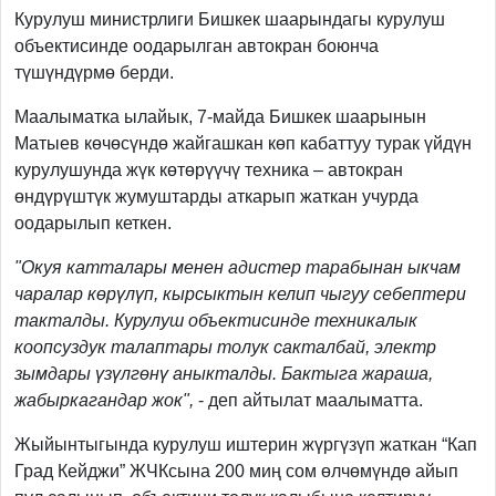
Курулуш министрлиги Бишкек шаарындагы курулуш
объектисинде оодарылган автокран боюнча
түшүндүрмө берди.
Маалыматка ылайык, 7-майда Бишкек шаарынын
Матыев көчөсүндө жайгашкан көп кабаттуу турак үйдүн
курулушунда жүк көтөрүүчү техника – автокран
өндүрүштүк жумуштарды аткарып жаткан учурда
оодарылып кеткен.
"Окуя катталары менен адистер тарабынан ыкчам
чаралар көрүлүп, кырсыктын келип чыгуу себептери
такталды. Курулуш объектисинде техникалык
коопсуздук талаптары толук сакталбай, электр
зымдары үзүлгөнү аныкталды. Бактыга жараша,
жабыркагандар жок",
- деп айтылат маалыматта.
Жыйынтыгында курулуш иштерин жүргүзүп жаткан “Кап
Град Кейджи” ЖЧКсына 200 миң сом өлчөмүндө айып