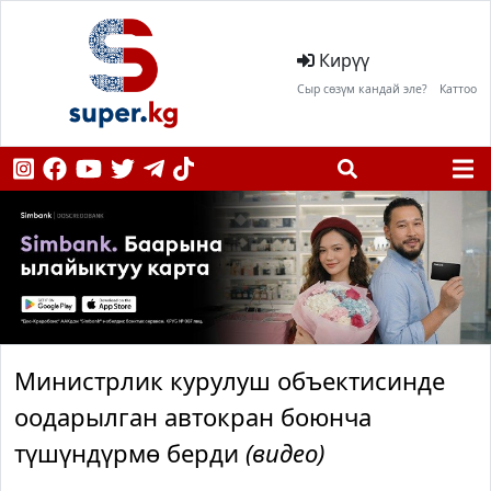
Кирүү
Сыр сөзүм кандай эле?
Каттоо
Министрлик курулуш объектисинде
оодарылган автокран боюнча
түшүндүрмө берди
(видео)