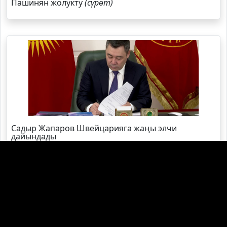
Пашинян жолукту
(сүрөт)
Садыр Жапаров Швейцарияга жаңы элчи
дайындады