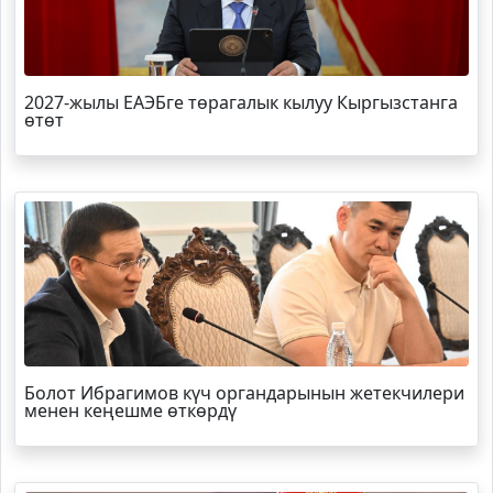
2027-жылы ЕАЭБге төрагалык кылуу Кыргызстанга
өтөт
Болот
Ибрагимов
күч органдарынын жетекчилери
менен кеңешме өткөрдү