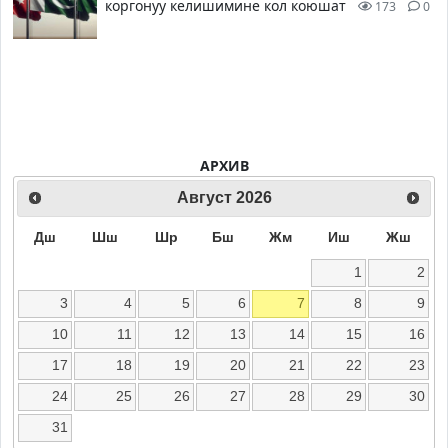
коргонуу келишимине кол коюшат
173
0
АРХИВ
Август
2026
Дш
Шш
Шр
Бш
Жм
Иш
Жш
1
2
3
4
5
6
7
8
9
10
11
12
13
14
15
16
17
18
19
20
21
22
23
24
25
26
27
28
29
30
31