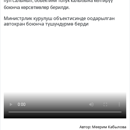
пул салынып, объектини толук калыбына келтирүү
боюнча көрсөтмөлөр берилди.
Министрлик курулуш объектисинде оодарылган
автокран боюнча түшүндүрмө берди
Автор:
Меерим Кабылова