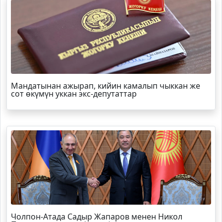
Мандатынан ажырап, кийин камалып чыккан же
сот өкүмүн уккан экс-депутаттар
Чолпон-Атада Садыр Жапаров менен Никол