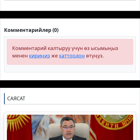
Комментарийлер (0)
Комментарий калтыруу үчүн өз ысымыңыз
менен
кириңиз
же
каттоодон
өтүңүз.
САЯСАТ