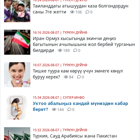
Таиланддагы атышуудан каза болгондордун
саны 7ге жетти
106
0
16:16 2026-08-07
|
ТҮРКҮН ДҮЙНӨ
Иран Ормуз кысыгында экинчи деңиз
багытынын ачылышына жол бербей турганын
билдирди
189
0
16:07 2026-08-07
|
ТҮРКҮН ДҮЙНӨ
Тишке туура кам көрүү үчүн эмнеге көңүл
буруу керек?
84
0
15:34 2026-08-07
|
СУПЕР-ИНФО
Уктоо абалыңыз кандай мүнөздөн кабар
берет?
144
0
15:32 2026-08-07
|
ТҮРКҮН ДҮЙНӨ
Түркия, Сауд Арабиясы жана Пакистан