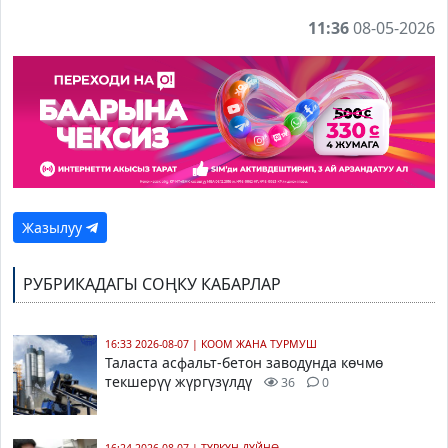
11:36
08-05-2026
Жазылуу
РУБРИКАДАГЫ СОҢКУ КАБАРЛАР
16:33 2026-08-07
|
КООМ ЖАНА ТУРМУШ
Таласта асфальт-бетон заводунда көчмө
текшерүү жүргүзүлдү
36
0
16:24 2026-08-07
|
ТҮРКҮН ДҮЙНӨ