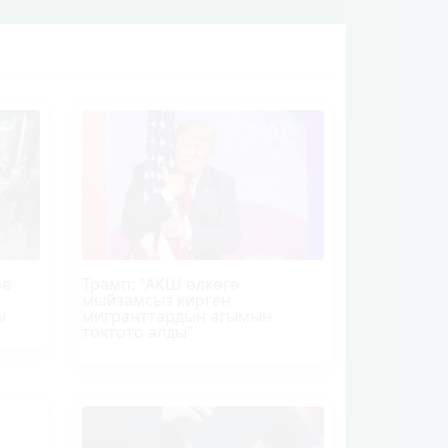
ов
Трамп
: "АКШ өлкөгө
мыйзамсыз кирген
ы
мигранттардын агымын
токтото алды"