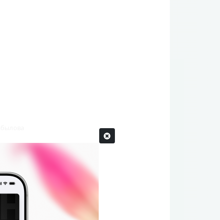
абылова
5-2026