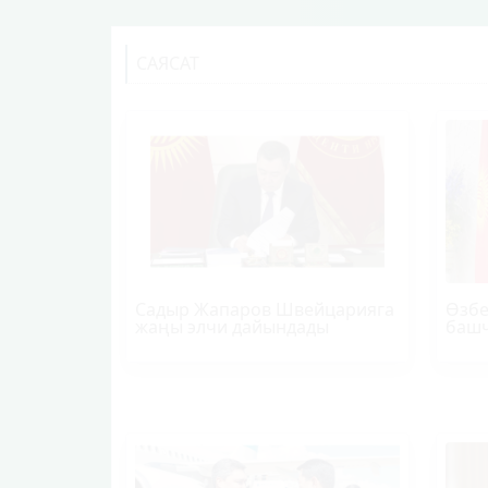
САЯСАТ
Садыр Жапаров Швейцарияга
Өзбе
жаңы элчи дайындады
башч