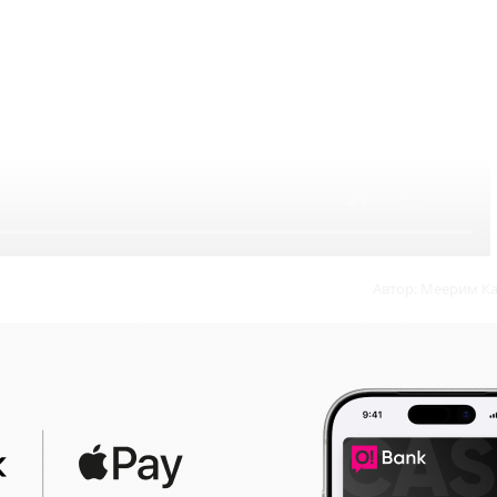
Автор:
Меерим К
16:17
08-0