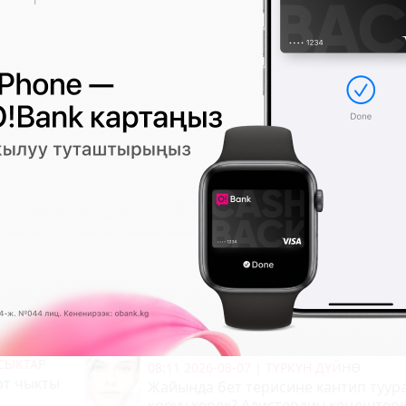
МУШ
08:23 2026-08-07
|
КООМ ЖАНА ТУРМУШ
тамдарын
Жайкы аллергия: Эмнеден пайда бо
жана андан кантип сактануу керек?
0
0
СЫКТАР
08:11 2026-08-07
|
ТҮРКҮН ДҮЙНӨ
рт чыкты
Жайында бет терисине кантип туур
көрүү керек? Адистердин кеңештер