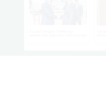
Казакстандын премьер-
Касы
министри Кыргызстанга келди
алга
БАШКЫ БЕТ
СОҢКУ КАБАР
СУПЕ
БАЙЛАНЫШ