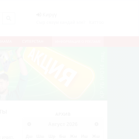
Кирүү
Сыр сөзүм кандай эле?
Каттоо
НААМА
СУПЕРСТАН
ИНФОРМАЦИЯ О РЕКЛАМЕ
ты
АРХИВ
Август
2026
Дш
Шш
Шр
Бш
Жм
Иш
Жш
 ичип,