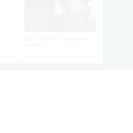
а
Кайсы облустун губернатору
эң жаш?
Кинозал
ЖЫЛНААМА
Суперстан
ры,
КОМПАНИЯ ТУУРАЛУУ
ТАРЫХЫ
ВАКАНСИЯЛАР