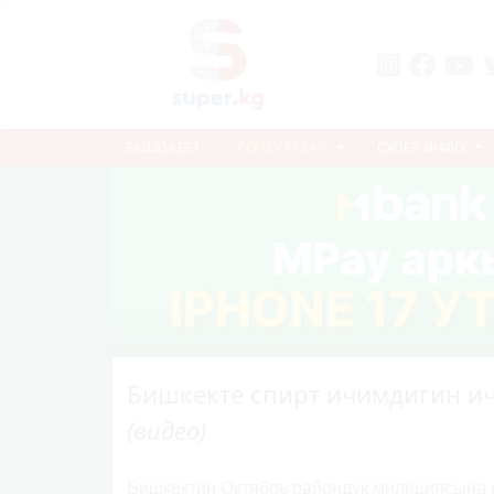
БАШКЫ БЕТ
СОҢКУ КАБАР
СУПЕР-ИНФО
Бишкекте спирт ичимдигин и
(видео)
Бишкектин Октябрь райондук милициясына к