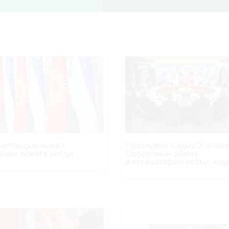
кстандын өкмөт
Президент Садыр Жапар
ысы өлкөгө келди
Орусиянын аймак
жетекчилерин кабыл алд