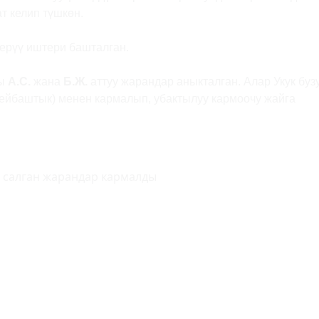
т келип түшкөн.
шерүү иштери башталган.
гы
А.С.
жана
Б.Ж.
аттуу жарандар аныкталган. Алар Укук буз
ейбаштык) менен кармалып, убактылуу кармоочу жайга
у салган жарандар кармалды