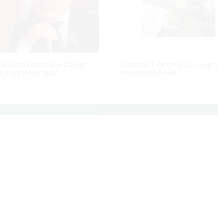
малиев алгачкы батир
Өлкөдө 1-октябрдан тарт
н учурун эстеди
пенсия көбөйөт
Р-ИНФО
SUPER.KG ВИДЕО
МЕДИА-ПОРТАЛ
Кыргыз Республикасы, Бишкек шаа
Турусбеков 109/1