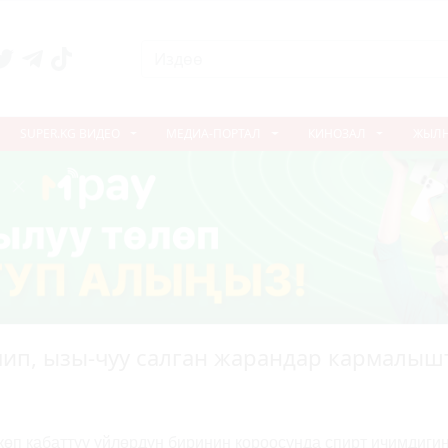
SUPER.KG ВИДЕО
МЕДИА-ПОРТАЛ
КИНОЗАЛ
ЖЫЛ
чип, ызы-чуу салган жарандар кармалыш
өп кабаттуу үйлөрдүн биринин короосунда спирт ичимдигин