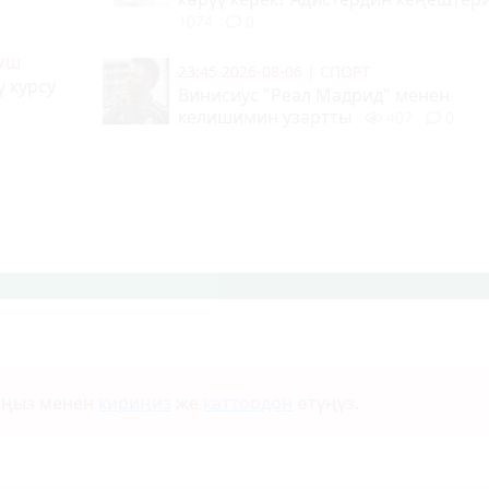
1074
0
МУШ
23:45 2026-08-06
|
СПОРТ
 курсу
Винисиус "Реал Мадрид" менен
келишимин узартты
407
0
ыңыз менен
кириңиз
же
каттоодон
өтүңүз.