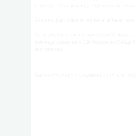
ызы-чуу салган жарандар тууралуу маалыма
Аталган факт боюнча тергөөгө чейинки тек
Текшерүү иштеринин жүрүшүндө 30 жашта
жөнүндө кодексинин 126-беренеси (Майда б
киргизилген.
Бишкекте спирт ичимдигин ичип, ызы-чу