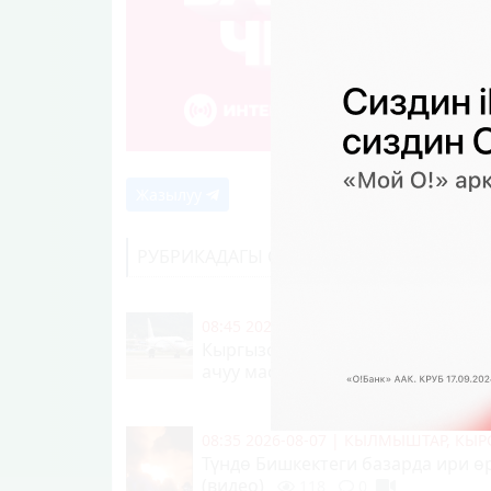
Жазылуу
РУБРИКАДАГЫ СОҢКУ КАБАРЛАР
08:45 2026-08-07
|
КООМ ЖАНА ТУР
Кыргызстан - Индия түз аба кат
ачуу маселеси талкууланды
11
08:35 2026-08-07
|
КЫЛМЫШТАР, КЫР
Түндө Бишкектеги базарда ири ө
(видео)
118
0