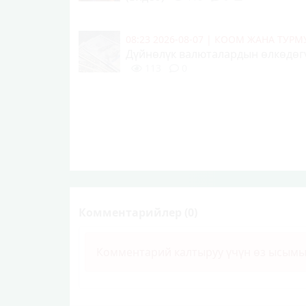
08:23 2026-08-07
|
КООМ ЖАНА ТУР
Дүйнөлүк валюталардын өлкөдөгү
113
0
Комментарийлер (0)
Комментарий калтыруу үчүн өз ысым