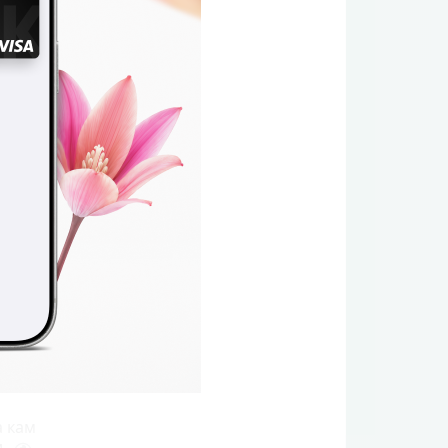
лот
851
а кам
и