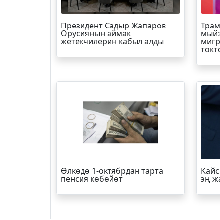
Президент Садыр Жапаров
Трам
Орусиянын аймак
мыйз
жетекчилерин кабыл алды
мигр
токт
Өлкөдө 1-октябрдан тарта
Кайс
пенсия көбөйөт
эң ж