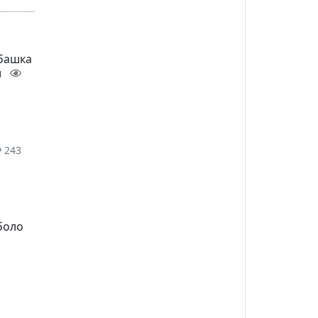
 башка
и
243
боло