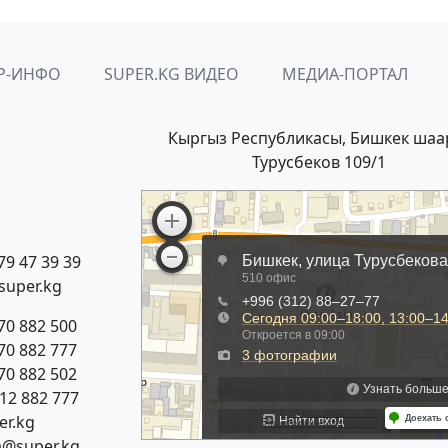
Р-ИНФО
SUPER.KG ВИДЕО
МЕДИА-ПОРТАЛ
Кыргыз Республикасы, Бишкек шаа
Турусбеков 109/1
79 47 39 39
super.kg
70 882 500
70 882 777
70 882 502
312 882 777
r.kg
a@super.kg