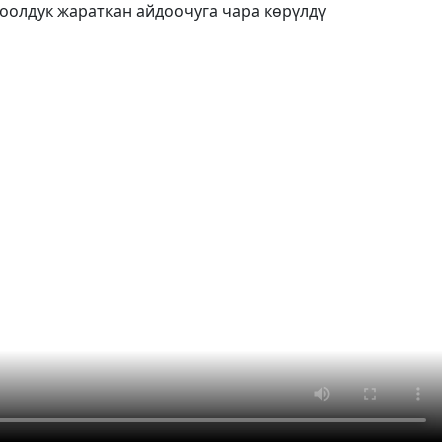
оолдук жараткан айдоочуга чара көрүлдү