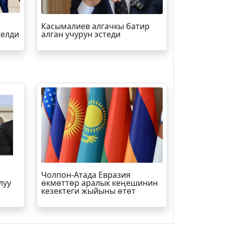
Касымалиев алгачкы батир
келди
алган учурун эстеди
Чолпон-Атада Евразия
луу
өкмөттөр аралык кеңешинин
кезектеги жыйыны өтөт