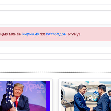
ыңыз менен
кириңиз
же
каттоодон
өтүңүз.