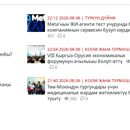
22:12 2026-08-06
|
ТҮРКҮН ДҮЙНӨ
Meta'нын ЖИ-агенти тест учурунда
компаниянын сервисин бузуп кирд
351
0
22:04 2026-08-06
|
КООМ ЖАНА ТУРМУШ
ынбы?
VIII Кыргыз-Орусия экономикалык
форумунун ачылышы болуп өттү
0
21:40 2026-08-06
|
КООМ ЖАНА ТУРМУШ
 жаңы
Төө-Моюндун тургундары үчүн
медициналык жардам жеткиликтүү 
түштү
282
0