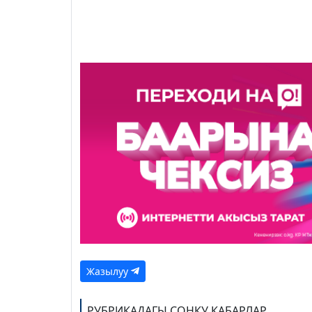
Жазылуу
РУБРИКАДАГЫ СОҢКУ КАБАРЛАР