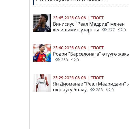
23:45 2026-08-06
|
СПОРТ
Винисиус "Реал Мадрид" менен
келишимин узартты
277
0
23:40 2026-08-06
|
СПОРТ
Родри "Барселонага" өтүүгө жак
253
0
23:29 2026-08-06
|
СПОРТ
Ян Диоманде "Реал Мадриддин"
оюнчусу болду
283
0