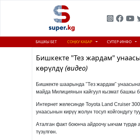
БАШКЫ БЕТ
СОҢКУ КАБАР
СУПЕР-ИНФО
Бишкекте "Тез жардам" унаасы
көрүлдү
(видео)
Бишкекте шаарында "Тез жардам" унаасына т
майда Милициянын кайгуул кызмат башкы 
Интернет желесинде Toyota Land Cruiser 300
унаасынын кирүү жолун тосуп койгондугу ту
Аталган факт боюнча айдоочу ыкчам түрдө а
түзүлгөн.