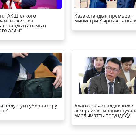
п
: "АКШ өлкөгө
Казакстандын премьер-
амсыз кирген
министри Кыргызстанга 
анттардын агымын
ото алды"
ы облустун губернатору
Алагөзов чет элдик жеке
аш?
аскердик компания туура
маалыматты төгүндөдү