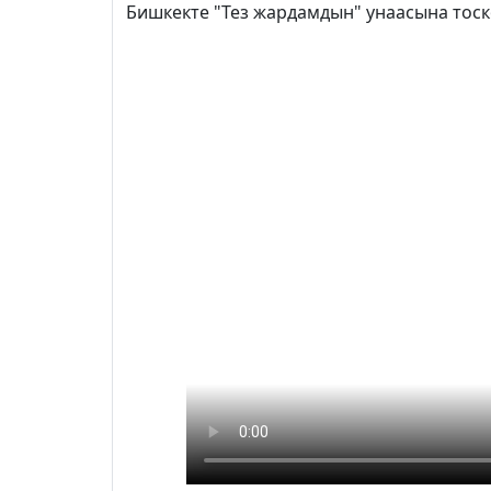
Бишкекте "Тез жардамдын" унаасына тоск