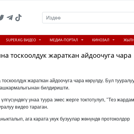
SUPER.KG ВИДЕО
МЕДИА-ПОРТАЛ
КИНОЗАЛ
ЖЫЛ
на тоскоолдук жараткан айдоочуга чара
оскоолдук жараткан айдоочуга чара көрүлдү. Бул тууралуу
башкармалыгынан билдиришти.
 үлгүсүндөгү унаа туура эмес жерге токтотулуп, "Тез жардам
уралуу видео тараган.
ныкталып, ага карата укук бузуулар жөнүндө протоколдор