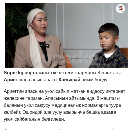
Super.kg
порталынын кезектеги каарманы 8 жаштагы
Ариет
жана анын апасы
Канышай
айым болду.
Ариеттин апасына укол сайып жаткан видеосу интернет
желесине тараган. Апасынын айтымында, 8 жаштагы
баланын укол саюусу медициналык нормаларга туура
келбейт. Ошондой эле уулу азырынча башка адамга
укол сайбаганын белгиледи.