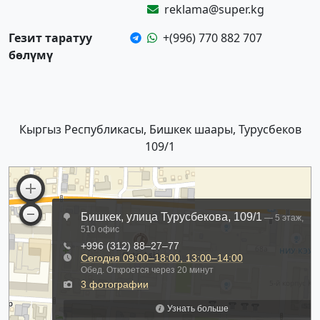
reklama@super.kg
Гезит таратуу
+(996) 770 882 707
бөлүмү
Кыргыз Республикасы, Бишкек шаары, Турусбеков
109/1