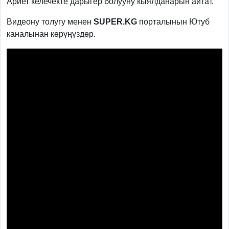
Ариет келечекте дарыгер болууну кыялданарын айтат.
Видеону толугу менен
SUPER.KG
порталынын Ютуб
каналынан көрүңүздөр.