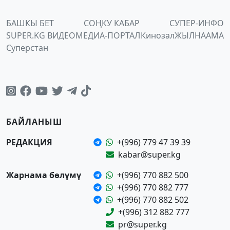
БАШКЫ БЕТ
СОҢКУ КАБАР
СУПЕР-ИНФО
SUPER.KG ВИДЕО
МЕДИА-ПОРТАЛ
Кинозал
ЖЫЛНААМА
Суперстан
БАЙЛАНЫШ
РЕДАКЦИЯ
+(996) 779 47 39 39
kabar@super.kg
Жарнама бөлүмү
+(996) 770 882 500
+(996) 770 882 777
+(996) 770 882 502
+(996) 312 882 777
pr@super.kg