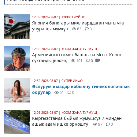
12:39 2026-08-07
|
ТҮРКҮН ДҮЙНӨ
Япония банктары миллиарддаган чыгымга
учурашы мүмкүн
62
0
12:35 2026-08-07
|
КООМ ЖАНА ТУРМУШ
Армениянын өкмөт башчысы Ысык-Көлгө
суктанды
(видео)
101
0
12:32 2026-08-07
|
СУПЕР-ИНФО
Өспүрүм кыздар кабылчу гинекологиялык
оорулар
51
0
12:05 2026-08-07
|
КООМ ЖАНА ТУРМУШ
Кыргызстанда быйыл жумушсуз 7 миңден
ашык адам ишке орношту
97
0