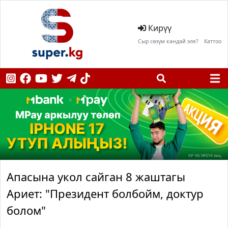
Кирүү
Сыр сөзүм кандай эле?
Каттоо
Апасына укол сайган 8 жаштагы
Ариет: "Президент болбойм, доктур
болом"