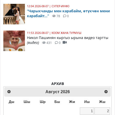
12:04 2026-08-07
|
СУПЕР-ИНФО
“Чарыкчанды мен карабайм, өтүкчөн мени
карабайт...”
78
0
11:53 2026-08-07
|
КООМ ЖАНА ТУРМУШ
Никол Пашинян кыргыз ырына видео тартты
(видео)
431
0
АРХИВ
Август
2026
Дш
Шш
Шр
Бш
Жм
Иш
Жш
1
2