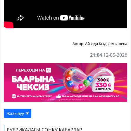
Автор:
Айзада Кыдырмышева
21:04
12-05-2026
Жазылуу
РУБРИКАДАГЫ СОҢКУ КАБАРЛАР