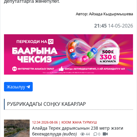
депутаттарга жөнөтүлөт.
Автор:
Айзада Кыдырмышева
21:45
14-05-2026
Жазылуу
РУБРИКАДАГЫ СОҢКУ КАБАРЛАР
12:34 2026-08-06
|
КООМ ЖАНА ТУРМУШ
Алайда Терек дарыясынын 238 метр жээги
бекемделүүдө
(видео)
44
0