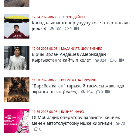
12:34 2026-08-06
|
ТҮРКҮН ДҮЙНӨ
Канадалык инженер учуучу кол чатыр жасады
(видео)
100
0
12:06 2026-08-06
|
МАДАНИЯТ, ШОУ-БИЗНЕС
Ырчы Эрлан Андашев Америкадан
Кыргызстанга кайтып келет
324
0
11:58 2026-08-06
|
КООМ ЖАНА ТУРМУШ
"Барсбек каган" тарыхый тасмасы жакында
экранга чыгат
(видео)
194
0
11:56 2026-08-06
|
БИЗНЕС-ИНФО
О! Мобилдик оператору балансты кешбэк
менен автотолуктоону ишке киргизди
73
0