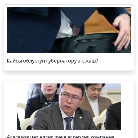
Кайсы облустун губернатору эң жаш?
Алагөзов чет элдик жеке аскердик компания