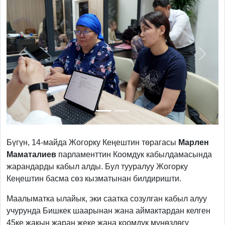
Previous
Next
Бүгүн, 14-майда Жогорку Кеңештин төрагасы
Марлен
Маматалиев
парламенттин Коомдук кабылдамасында
жарандарды кабыл алды. Бул тууралуу Жогорку
Кеңештин басма сөз кызматынан билдиришти.
Маалыматка ылайык, эки саатка созулган кабыл алуу
учурунда Бишкек шаарынан жана аймактардан келген
45ке жакын жаран жеке жана коомдук мүнөздөгү