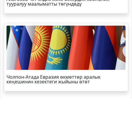
тууралуу маалыматты төгүндөдү
Чолпон-Атада Евразия өкмөттөр аралык
кеңешинин кезектеги жыйыны өтөт