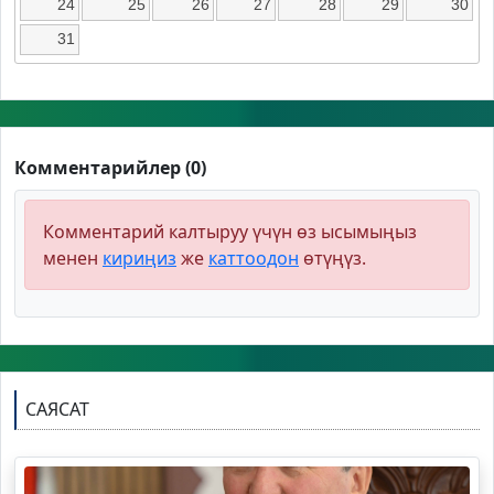
24
25
26
27
28
29
30
31
Комментарийлер (0)
Комментарий калтыруу үчүн өз ысымыңыз
менен
кириңиз
же
каттоодон
өтүңүз.
САЯСАТ