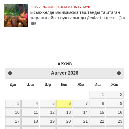
11:45 2026-08-06
|
КООМ ЖАНА ТУРМУШ
Ысык-Көлдө мыйзамсыз таштанды таштаган
жаранга айып пул салынды
(видео)
150
0
АРХИВ
Август
2026
Дш
Шш
Шр
Бш
Жм
Иш
Жш
1
2
3
4
5
6
7
8
9
10
11
12
13
14
15
16
17
18
19
20
21
22
23