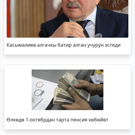
Касымалиев алгачкы батир алган учурун эстеди
Өлкөдө 1-октябрдан тарта пенсия көбөйөт