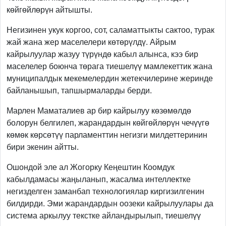
көйгөйлөрүн айтышты.
Негизинен укук коргоо, сот, саламаттыкты сактоо, турак
жай жана жер маселелери көтөрүлдү. Айрым
кайрылуулар жазуу түрүндө кабыл алынса, кээ бир
маселелер боюнча төрага тиешелүү мамлекеттик жана
муниципалдык мекемелердин жетекчилерине жеринде
байланышып, тапшырмаларды берди.
Марлен Маматалиев ар бир кайрылуу көзөмөлдө
болорун белгилеп, жарандардын көйгөйлөрүн чечүүгө
көмөк көрсөтүү парламенттин негизги милдеттеринин
бири экенин айтты.
Ошондой эле ал Жогорку Кеңештин Коомдук
кабылдамасы жаңыланып, жасалма интеллектке
негизделген заманбап технологиялар киргизилгенин
билдирди. Эми жарандардын оозеки кайрылуулары да
система аркылуу текстке айландырылып, тиешелүү