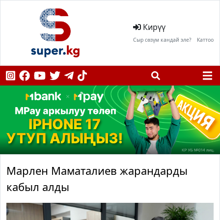
Кирүү
Сыр сөзүм кандай эле?
Каттоо
Марлен Маматалиев жарандарды
кабыл алды