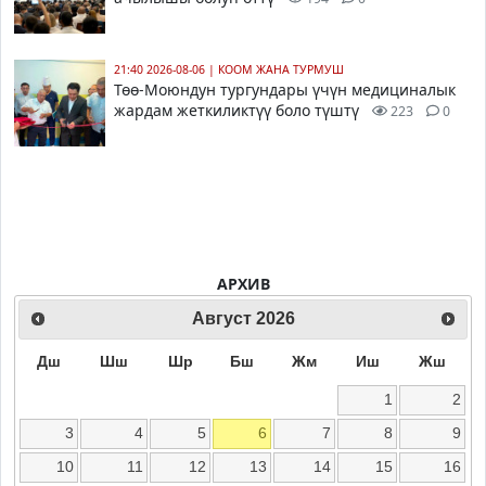
21:40 2026-08-06
|
КООМ ЖАНА ТУРМУШ
Төө-Моюндун тургундары үчүн медициналык
жардам жеткиликтүү боло түштү
223
0
АРХИВ
Август
2026
Дш
Шш
Шр
Бш
Жм
Иш
Жш
1
2
3
4
5
6
7
8
9
10
11
12
13
14
15
16