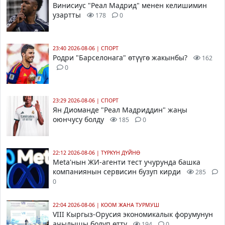
Винисиус "Реал Мадрид" менен келишимин
узартты
178
0
23:40 2026-08-06
|
СПОРТ
Родри "Барселонага" өтүүгө жакынбы?
162
0
23:29 2026-08-06
|
СПОРТ
Ян Диоманде "Реал Мадриддин" жаңы
оюнчусу болду
185
0
22:12 2026-08-06
|
ТҮРКҮН ДҮЙНӨ
Meta'нын ЖИ-агенти тест учурунда башка
компаниянын сервисин бузуп кирди
285
0
22:04 2026-08-06
|
КООМ ЖАНА ТУРМУШ
VIII Кыргыз-Орусия экономикалык форумунун
ачылышы болуп өттү
194
0