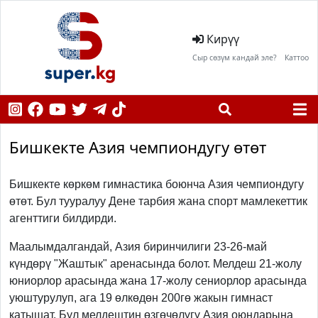
Кирүү
Сыр сөзүм кандай эле?
Каттоо
Бишкекте Азия чемпиондугу өтөт
Бишкекте көркөм гимнастика боюнча Азия чемпиондугу
өтөт. Бул тууралуу Дене тарбия жана спорт мамлекеттик
агенттиги билдирди.
Маалымдалгандай, Азия биринчилиги 23-26-май
күндөрү "Жаштык" аренасында болот. Мелдеш 21-жолу
юниорлор арасында жана 17-жолу сениорлор арасында
уюштурулуп, ага 19 өлкөдөн 200гө жакын гимнаст
катышат. Бул мелдештин өзгөчөлүгү Азия оюндарына