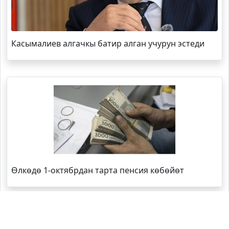
Касымалиев алгачкы батир алган учурун эстеди
Өлкөдө 1-октябрдан тарта пенсия көбөйөт