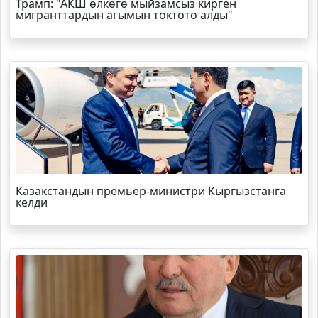
Трамп
: "АКШ өлкөгө мыйзамсыз кирген
мигранттардын агымын токтото алды"
Казакстандын премьер-министри Кыргызстанга
келди