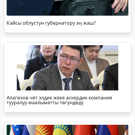
Кайсы облустун губернатору эң жаш?
Алагөзов чет элдик жеке аскердик компания
тууралуу маалыматты төгүндөдү