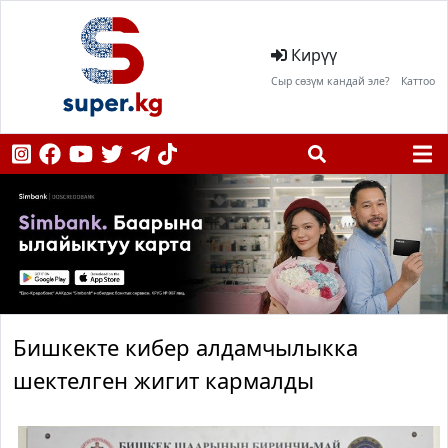
Кирүү
Сыр сөзүм кандай эле?
Каттоо
Бишкекте кибер алдамчылыкка
шектелген жигит кармалды