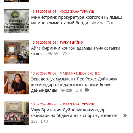
13:36 2026-08-06
|
КООМ ЖАНА ТУРМУШ
Министрлик прокуратура козгогон кылмыш
ишине комментарий берди
276
0
13:26 2026-08-06
|
ТҮРКҮН ДҮЙНӨ
Айга биринчи конгон адамдын үйү сатыкка
чыкты
360
0
13:20 2026-08-06
|
МАДАНИЯТ, ШОУ-БИЗНЕС
Эквадорлук музыкант Лео Рохас Дүйнөлүк
көчмөндөр оюндарынын элчиси болуп
дайындалды
329
0
13:07 2026-08-06
|
КООМ ЖАНА ТУРМУШ
Улуу Британия Дүйнөлүк көчмөндөр
оюндарына 50дөн ашык спортчу жөнөтөт
238
0