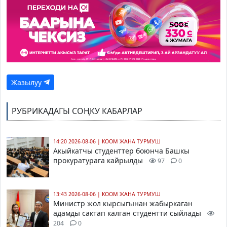
Жазылуу
РУБРИКАДАГЫ СОҢКУ КАБАРЛАР
14:20 2026-08-06
|
КООМ ЖАНА ТУРМУШ
Акыйкатчы студенттер боюнча Башкы
прокуратурага кайрылды
97
0
13:43 2026-08-06
|
КООМ ЖАНА ТУРМУШ
Министр жол кырсыгынан жабыркаган
адамды сактап калган студентти сыйлады
204
0