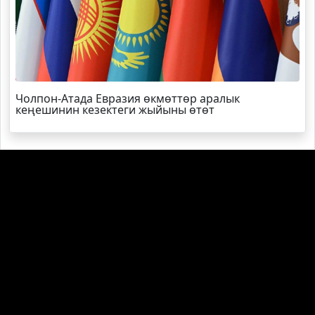
Чолпон-Атада Евразия өкмөттөр аралык
кеңешинин кезектеги жыйыны өтөт
Агартуу министрлиги окуу китептери тууралуу
маалымат берди