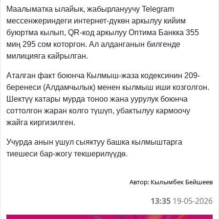
Маалыматка ылайык, жабырлануучу Telegram
мессенжериндеги интернет-дүкөн аркылуу кийим
буюртма кылып, QR-код аркылуу Оптима Банкка 355
миң 295 сом которгон. Ал алданганын билгенде
милицияга кайрылган.
Аталган факт боюнча Кылмыш-жаза кодексинин 209-
беренеси (Алдамчылык) менен кылмыш иши козголгон.
Шектүү катары мурда тоноо жана уурулук боюнча
соттолгон жаран колго түшүп, убактылуу кармоочу
жайга киргизилген.
Учурда анын ушул сыяктуу башка кылмыштарга
тиешеси бар-жогу текшерилүүдө.
Автор:
Кылымбек Бейшеев
13:35
19-05-2026