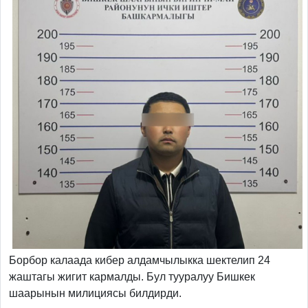
Борбор калаада кибер алдамчылыкка шектелип 24
жаштагы жигит кармалды. Бул тууралуу Бишкек
шаарынын милициясы билдирди.