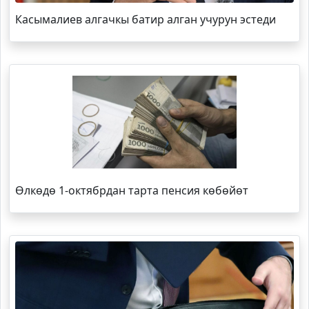
Касымалиев алгачкы батир алган учурун эстеди
Өлкөдө 1-октябрдан тарта пенсия көбөйөт