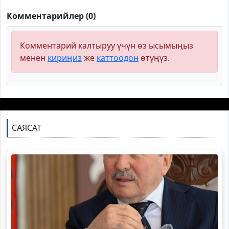
Комментарийлер (0)
Комментарий калтыруу үчүн өз ысымыңыз
менен
кириңиз
же
каттоодон
өтүңүз.
САЯСАТ