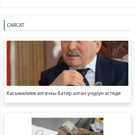
САЯСАТ
Касымалиев алгачкы батир алган учурун эстеди