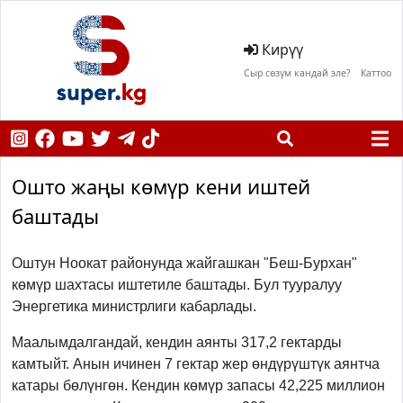
Кирүү
Сыр сөзүм кандай эле?
Каттоо
Ошто жаңы көмүр кени иштей
баштады
Оштун Ноокат районунда жайгашкан "Беш-Бурхан"
көмүр шахтасы иштетиле баштады. Бул тууралуу
Энергетика министрлиги кабарлады.
Маалымдалгандай, кендин аянты 317,2 гектарды
камтыйт. Анын ичинен 7 гектар жер өндүрүштүк аянтча
катары бөлүнгөн. Кендин көмүр запасы 42,225 миллион