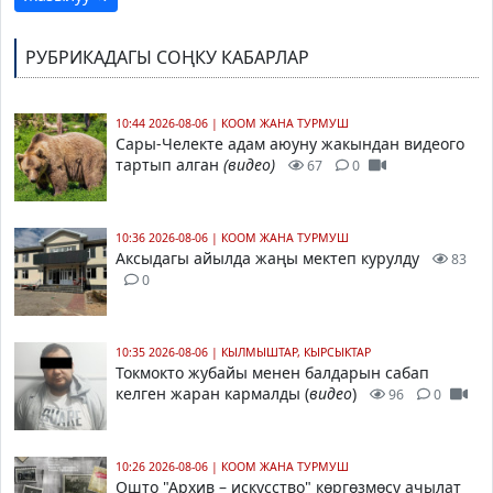
РУБРИКАДАГЫ СОҢКУ КАБАРЛАР
10:44 2026-08-06
|
КООМ ЖАНА ТУРМУШ
Сары-Челекте адам аюуну жакындан видеого
тартып алган
(видео)
67
0
10:36 2026-08-06
|
КООМ ЖАНА ТУРМУШ
Аксыдагы айылда жаңы мектеп курулду
83
0
10:35 2026-08-06
|
КЫЛМЫШТАР, КЫРСЫКТАР
Токмокто жубайы менен балдарын сабап
келген жаран кармалды (
видео
)
96
0
10:26 2026-08-06
|
КООМ ЖАНА ТУРМУШ
Ошто "Архив – искусство" көргөзмөсү ачылат