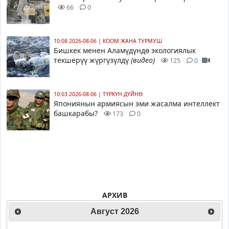
66
0
10:08 2026-08-06
|
КООМ ЖАНА ТУРМУШ
Бишкек менен Аламүдүндө экологиялык
текшерүү жүргүзүлдү
(видео)
125
0
10:03 2026-08-06
|
ТҮРКҮН ДҮЙНӨ
Япониянын армиясын эми жасалма интеллект
башкарабы?
173
0
АРХИВ
Август
2026