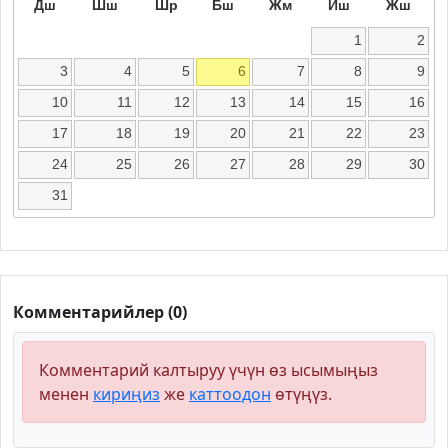
Дш
Шш
Шр
Бш
Жм
Иш
Жш
1
2
3
4
5
6
7
8
9
10
11
12
13
14
15
16
17
18
19
20
21
22
23
24
25
26
27
28
29
30
31
Комментарийлер (0)
Комментарий калтыруу үчүн өз ысымыңыз
менен
кириңиз
же
каттоодон
өтүңүз.