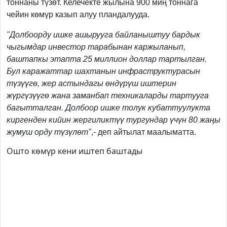
тоннаны түзөт. Келечекте жылына 900 миң тоннага
чейин көмүр казып алуу пландалууда.
"Долбоорду ишке ашырууга байланыштуу бардык
чыгымдар инвестор тарабынан каржыланып,
баштапкы этапта 25 миллион доллар тартылган.
Бул каражаттар шахтанын инфраструктурасын
түзүүгө, жер астындагы өндүрүш иштерин
жүргүзүүгө жана заманбап техникаларды тартууга
багытталган. Долбоор ишке толук кубаттуулукта
киргенден кийин жергиликтүү тургундар үчүн 80 жаңы
жумуш орду түзүлөт"
,- деп айтылат маалыматта.
Ошто көмүр кени иштеп баштады