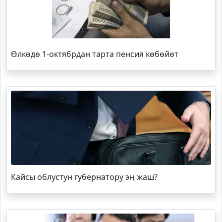
Өлкөдө 1-октябрдан тарта пенсия көбөйөт
Кайсы облустун губернатору эң жаш?