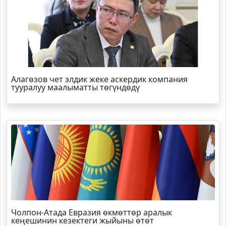
Алагөзов чет элдик жеке аскердик компания
тууралуу маалыматты төгүндөдү
Чолпон-Атада Евразия өкмөттөр аралык
кеңешинин кезектеги жыйыны өтөт