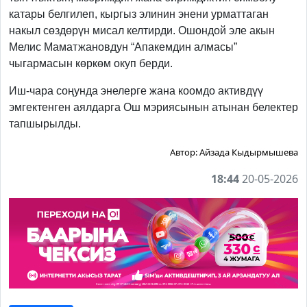
катары белгилеп, кыргыз элинин энени урматтаган
накыл сөздөрүн мисал келтирди. Ошондой эле акын
Мелис Маматжановдун “Апакемдин алмасы”
чыгармасын көркөм окуп берди.
Иш-чара соңунда энелерге жана коомдо активдүү
эмгектенген аялдарга Ош мэриясынын атынан белектер
тапшырылды.
Автор:
Айзада Кыдырмышева
18:44
20-05-2026