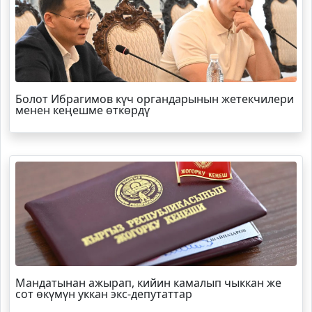
Болот
Ибрагимов
күч органдарынын жетекчилери
менен кеңешме өткөрдү
Мандатынан ажырап, кийин камалып чыккан же
сот өкүмүн уккан экс-депутаттар