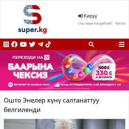
Кирүү
Сыр сөзүм кандай эле?
Каттоо
Ошто Энелер күнү салтанаттуу
белгиленди