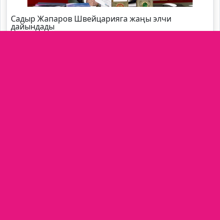
Садыр Жапаров Швейцарияга жаңы элчи
дайындады
Өзбекстандын өкмөт башчысы өлкөгө келди