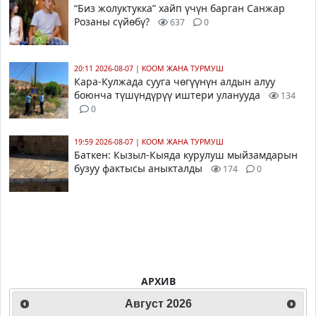
“Биз жолуктукка” хайп үчүн барган Санжар
Розаны сүйөбү?
637
0
20:11 2026-08-07
|
КООМ ЖАНА ТУРМУШ
Кара-Кулжада сууга чөгүүнүн алдын алуу
боюнча түшүндүрүү иштери уланууда
134
0
19:59 2026-08-07
|
КООМ ЖАНА ТУРМУШ
Баткен: Кызыл-Кыяда курулуш мыйзамдарын
бузуу фактысы аныкталды
174
0
АРХИВ
Август
2026