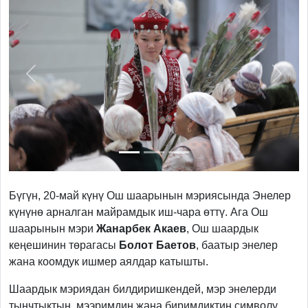
Previous
Next
Бүгүн, 20-май күнү Ош шаарынын мэриясында Энелер
күнүнө арналган майрамдык иш-чара өттү. Ага Ош
шаарынын мэри
Жанарбек
Акаев
, Ош шаардык
кеңешинин төрагасы
Болот
Баетов
, баатыр энелер
жана коомдук ишмер аялдар катышты.
Шаардык мэриядан билдиришкендей, мэр энелерди
тынчтыктын, мээримдин жана биримдиктин символу