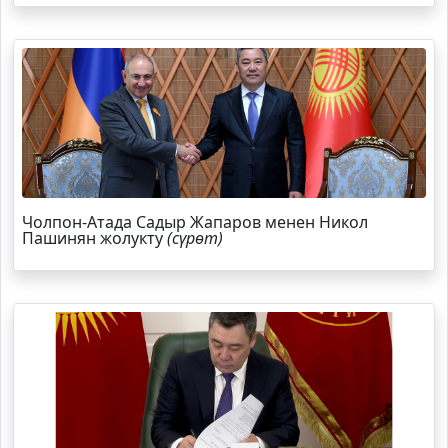
Чолпон-Атада Садыр Жапаров менен Никол
Пашинян жолукту
(сүрөт)