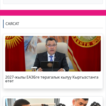
САЯСАТ
2027-жылы ЕАЭБге төрагалык кылуу Кыргызстанга
өтөт