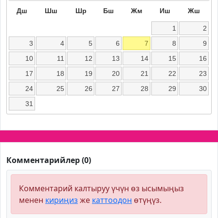
Дш
Шш
Шр
Бш
Жм
Иш
Жш
1
2
3
4
5
6
7
8
9
10
11
12
13
14
15
16
17
18
19
20
21
22
23
24
25
26
27
28
29
30
31
Комментарийлер (0)
Комментарий калтыруу үчүн өз ысымыңыз
менен
кириңиз
же
каттоодон
өтүңүз.