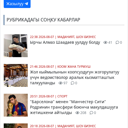
Жазылуу
РУБРИКАДАГЫ СОҢКУ КАБАРЛАР
22:38 2026-08-07
|
МАДАНИЯТ, ШОУ-БИЗНЕС
Ырчы Алмаз Шаадаев уулдуу болду
41
0
21:46 2026-08-07
|
КООМ ЖАНА ТУРМУШ
Жол кыймылынын коопсуздугун жогорулатуу
үчүн ведомстволор аралык кызматташтык
талкууланды
97
0
20:51 2026-08-07
|
СПОРТ
"Барселона" менен "Манчестер Сити"
Родринин трансфери боюнча макулдашууга
жетишкени айтылды
208
0
20:18 2026-08-07
|
МАДАНИЯТ, ШОУ-БИЗНЕС