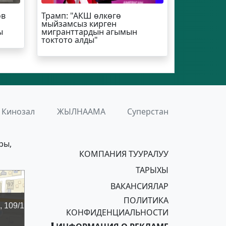
ов
Трамп
: "АКШ өлкөгө
мыйзамсыз кирген
ы
мигранттардын агымын
токтото алды"
Кинозал
ЖЫЛНААМА
Суперстан
ры,
КОМПАНИЯ ТУУРАЛУУ
ТАРЫХЫ
ВАКАНСИЯЛАР
ПОЛИТИКА
КОНФИДЕНЦИАЛЬНОСТИ