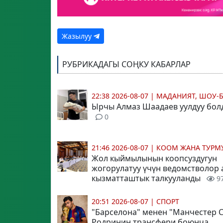
Жазылуу
РУБРИКАДАГЫ СОҢКУ КАБАРЛАР
22:38 2026-08-07
|
МАДАНИЯТ, ШОУ-
Ырчы Алмаз Шаадаев уулдуу бол
0
21:46 2026-08-07
|
КООМ ЖАНА ТУР
Жол кыймылынын коопсуздугун
жогорулатуу үчүн ведомстволор
кызматташтык талкууланды
9
20:51 2026-08-07
|
СПОРТ
"Барселона" менен "Манчестер 
Родринин трансфери боюнча