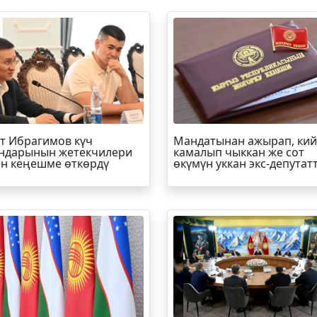
т
Ибрагимов
күч
Мандатынан ажырап, ки
ндарынын жетекчилери
камалып чыккан же сот
н кеңешме өткөрдү
өкүмүн уккан экс-депутат