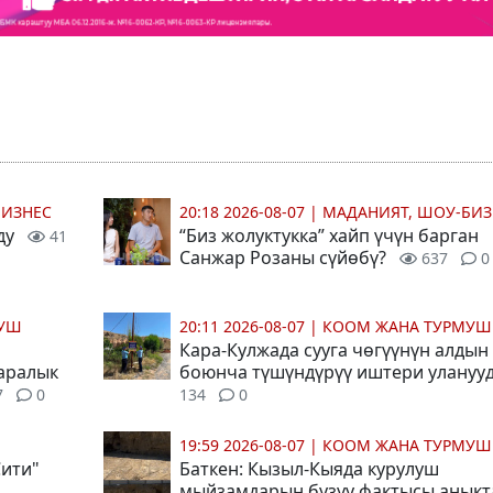
БИЗНЕС
20:18 2026-08-07
|
МАДАНИЯТ, ШОУ-БИЗ
ду
“Биз жолуктукка” хайп үчүн барган
41
Санжар Розаны сүйөбү?
637
0
МУШ
20:11 2026-08-07
|
КООМ ЖАНА ТУРМУШ
Кара-Кулжада сууга чөгүүнүн алдын
 аралык
боюнча түшүндүрүү иштери улануу
7
0
134
0
19:59 2026-08-07
|
КООМ ЖАНА ТУРМУШ
Сити"
Баткен: Кызыл-Кыяда курулуш
мыйзамдарын бузуу фактысы анык