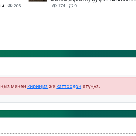
ды
208
174
0
ыңыз менен
кириңиз
же
каттоодон
өтүңүз.