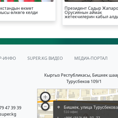
кстандын өкмөт
Президент Садыр Жапар
ысы өлкөгө келди
Орусиянын аймак
жетекчилерин кабыл алд
Р-ИНФО
SUPER.KG ВИДЕО
МЕДИА-ПОРТАЛ
Кыргыз Республикасы, Бишкек шаа
Турусбеков 109/1
79 47 39 39
super.kg