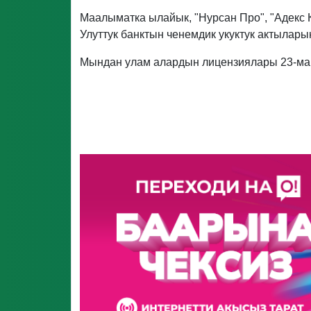
Маалыматка ылайык, "Нурсан Про", "Адекс
Улуттук банктын ченемдик укуктук актылары
Мындан улам алардын лицензиялары 23-майг