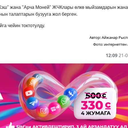
 Кэш" жана "Арча Моней" ЖЧКлары өлкө мыйзамдарын жана
нын талаптарын бузууга жол берген.
а чейин токтотулду.
Автор:
Айжанар Рысп
Фото:
интернеттен
12:09
21-0