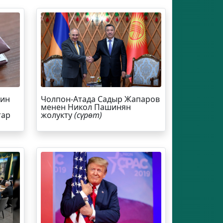
йин
Чолпон-Атада Садыр Жапаров
менен Никол Пашинян
тар
жолукту
(сүрөт)