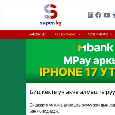
БАШКЫ БЕТ
СОҢКУ КАБАР
СУПЕР-ИНФО
Бишкекте үч акча алмаштыру
Бишкекте үч акча алмаштыруучу жайдын лице
банк билдирди.