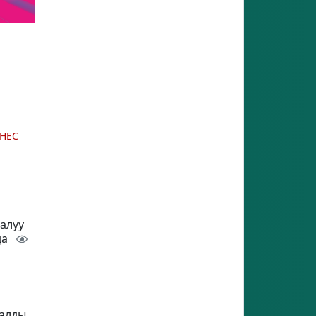
НЕС
 алуу
да
талды