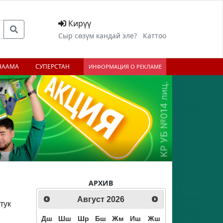
Кирүү
Сыр сөзүм кандай эле?
Каттоо
НААМА
СУПЕРСТАН
ИНФОРМАЦИЯ О РЕКЛАМЕ
АРХИВ
Август
2026
тук
Дш
Шш
Шр
Бш
Жм
Иш
Жш