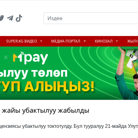
SUPER.KG ВИДЕО
МЕДИА-ПОРТАЛ
КИНОЗАЛ
ЖЫЛ
у жайы убактылуу жабылды
нзиясы убактылуу токтотулду. Бул тууралуу 21-майда Улут