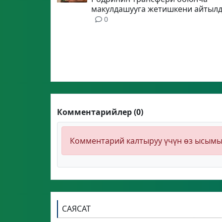
макулдашууга жетишкени айтыл
0
Комментарийлер (0)
Комментарий калтыруу үчүн өз ысым
САЯСАТ