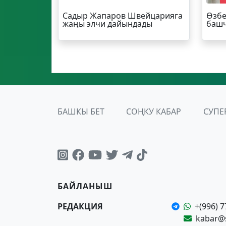
Садыр Жапаров Швейцарияга
Өзбе
жаңы элчи дайындады
башч
БАШКЫ БЕТ
СОҢКУ КАБАР
СУПЕ
БАЙЛАНЫШ
РЕДАКЦИЯ
+(996) 7
kabar@