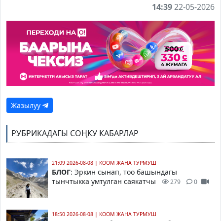
14:39
22-05-2026
Жазылуу
РУБРИКАДАГЫ СОҢКУ КАБАРЛАР
21:09 2026-08-08
|
КООМ ЖАНА ТУРМУШ
БЛОГ
: Эркин сынап, тоо башындагы
тынчтыкка умтулган саякатчы
279
0
18:50 2026-08-08
|
КООМ ЖАНА ТУРМУШ