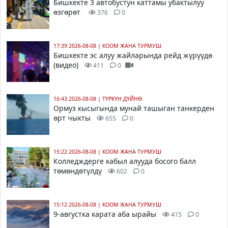
Бишкекте 3 автобустун каттамы убактылуу
өзгөрөт
376
0
17:39 2026-08-08
|
КООМ ЖАНА ТУРМУШ
Бишкекте эс алуу жайларында рейд жүрүүдө
(видео)
411
0
16:43 2026-08-08
|
ТҮРКҮН ДҮЙНӨ
Ормуз кысыгында мунай ташыган танкерден
өрт чыкты
655
0
15:22 2026-08-08
|
КООМ ЖАНА ТУРМУШ
Колледждерге кабыл алууда босого балл
төмөндөтүлдү
602
0
15:12 2026-08-08
|
КООМ ЖАНА ТУРМУШ
9-августка карата аба ырайы
415
0