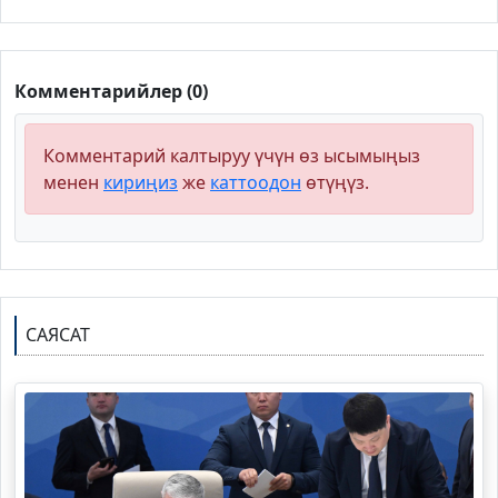
Комментарийлер (0)
Комментарий калтыруу үчүн өз ысымыңыз
менен
кириңиз
же
каттоодон
өтүңүз.
САЯСАТ