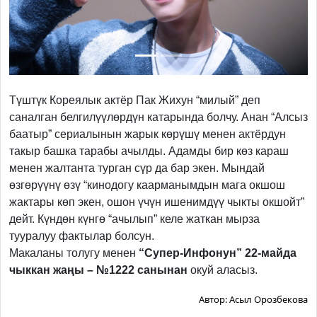
Түштүк Кореялык актёр Пак Жихун “милый” деп
саналган белгилүүлөрдүн катарында болчу. Анан “Алсыз
баатыр” сериалынын жарык көрүшү менен актёрдун
такыр башка тарабы ачылды. Адамды бир көз караш
менен жалтанта турган сүр да бар экен. Мындай
өзгөрүүнү өзү “кинодогу каарманымдын мага окшош
жактары көп экен, ошон үчүн ишенимдүү чыкты окшойт”
дейт. Күндөн күнгө “ачылып” келе жаткан мырза
тууралуу фактылар болсун.
Макаланы толугу менен
“Супер-Инфонун” 22-майда
чыккан жаңы – №1222 санынан
окуй аласыз.
Автор:
Асыл Орозбекова