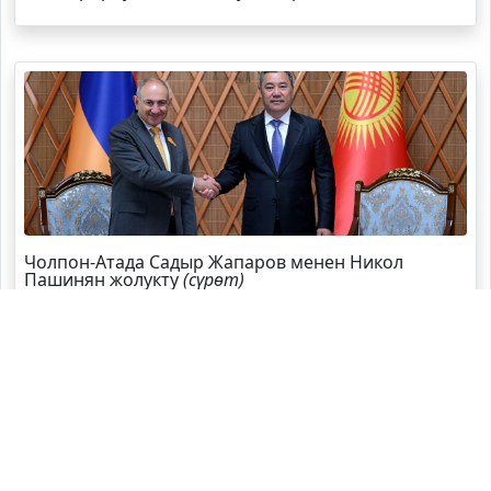
Чолпон-Атада Садыр Жапаров менен Никол
Пашинян жолукту
(сүрөт)