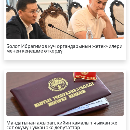
Болот
Ибрагимов
күч органдарынын жетекчилери
менен кеңешме өткөрдү
Мандатынан ажырап, кийин камалып чыккан же
сот өкүмүн уккан экс-депутаттар