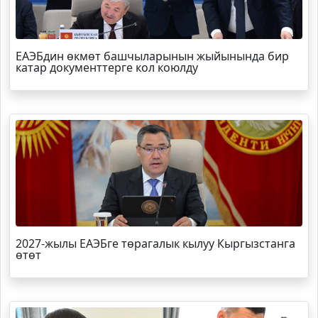
ЕАЭБдин өкмөт башчыларынын жыйынында бир
катар документтерге кол коюлду
2027-жылы ЕАЭБге төрагалык кылуу Кыргызстанга
өтөт