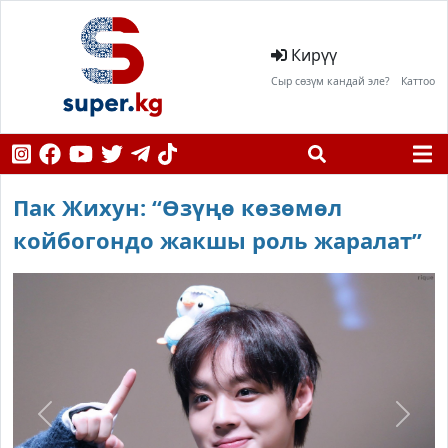
Кирүү
Сыр сөзүм кандай эле?
Каттоо
Пак Жихун: “Өзүңө көзөмөл
койбогондо жакшы роль жаралат”
Previous
Next