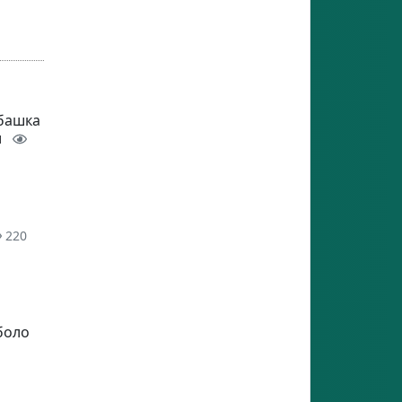
 башка
и
220
боло