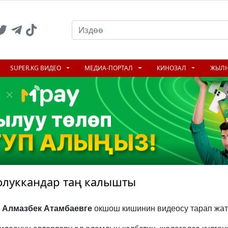
SUPER.KG ВИДЕО
МЕДИА-ПОРТАЛ
КИНОЗАЛ
ЖЫЛ
жолуккандар таң калышты
т
Алмазбек Атамбаевге
окшош кишинин видеосу тарап жат