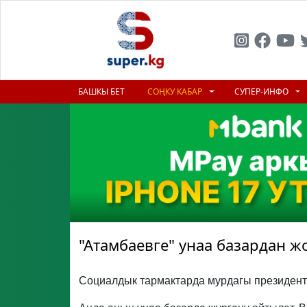
БАШКЫ БЕТ
СОҢКУ КАБАР
СУПЕР-ИНФО
"Атамбаевге" унаа базардан 
Социалдык тармактарда мурдагы президен