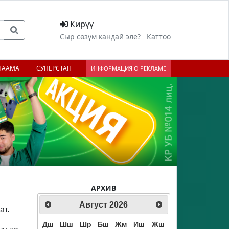
Кирүү
Сыр сөзүм кандай эле?
Каттоо
НААМА
СУПЕРСТАН
ИНФОРМАЦИЯ О РЕКЛАМЕ
АРХИВ
Август
2026
ат.
Дш
Шш
Шр
Бш
Жм
Иш
Жш