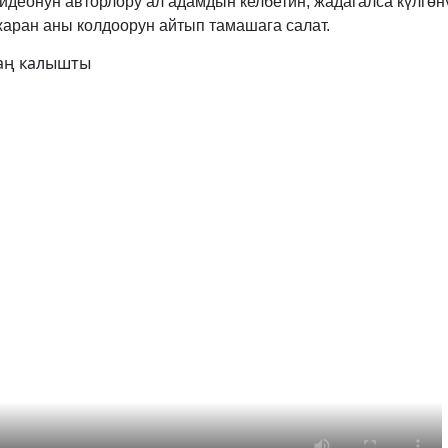
идеонун авторлору ал адамдын келбетин, жадагалса күлгөн
аран аны колдоорун айтып тамашага салат.
таң калышты