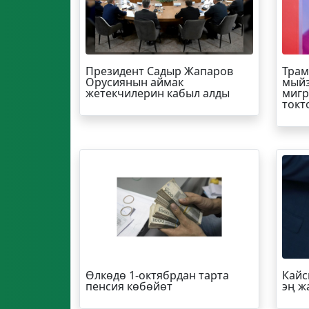
Президент Садыр Жапаров
Трам
Орусиянын аймак
мыйз
жетекчилерин кабыл алды
мигр
токт
Өлкөдө 1-октябрдан тарта
Кайс
пенсия көбөйөт
эң ж