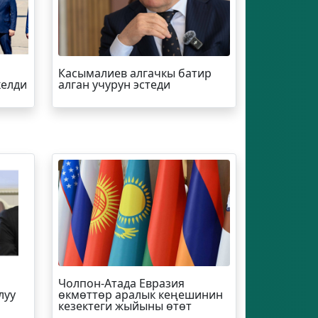
Касымалиев алгачкы батир
келди
алган учурун эстеди
Чолпон-Атада Евразия
луу
өкмөттөр аралык кеңешинин
кезектеги жыйыны өтөт