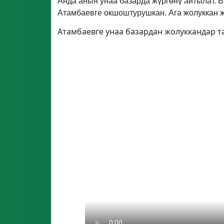
Анда анын унаа базарда жүргөнү айтылат. В
Атамбаевге окшоштурушкан. Ага жолуккан ж
Атамбаевге унаа базардан жолуккандар 