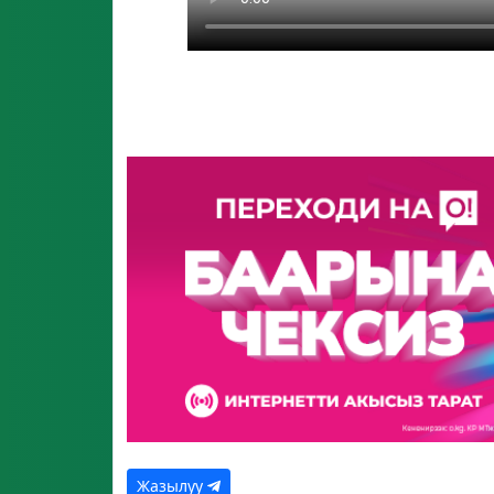
Жазылуу