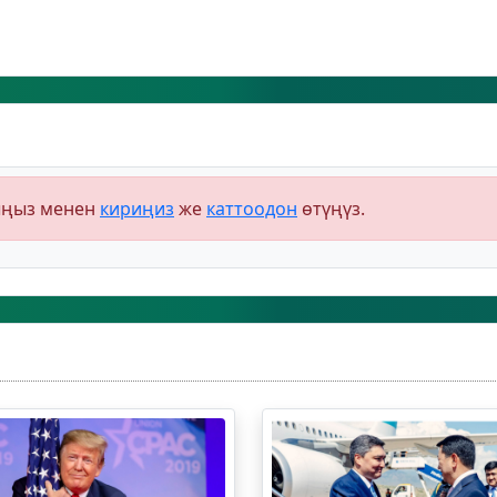
ыңыз менен
кириңиз
же
каттоодон
өтүңүз.