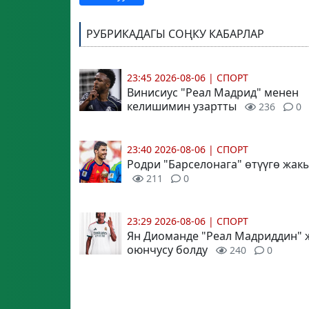
РУБРИКАДАГЫ СОҢКУ КАБАРЛАР
23:45 2026-08-06
|
СПОРТ
Винисиус "Реал Мадрид" менен
келишимин узартты
236
0
23:40 2026-08-06
|
СПОРТ
Родри "Барселонага" өтүүгө жак
211
0
23:29 2026-08-06
|
СПОРТ
Ян Диоманде "Реал Мадриддин"
оюнчусу болду
240
0