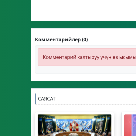
Комментарийлер (0)
Комментарий калтыруу үчүн өз ысым
САЯСАТ