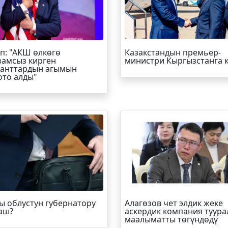
п
: "АКШ өлкөгө
Казакстандын премьер-
амсыз кирген
министри Кыргызстанга 
анттардын агымын
ото алды"
ы облустун губернатору
Алагөзов чет элдик жеке
аш?
аскердик компания туура
маалыматты төгүндөдү