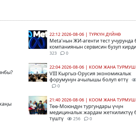
22:12 2026-08-06
|
ТҮРКҮН ДҮЙНӨ
Meta'нын ЖИ-агенти тест учурунда
компаниянын сервисин бузуп кирд
323
0
22:04 2026-08-06
|
КООМ ЖАНА ТУРМУШ
ынбы?
VIII Кыргыз-Орусия экономикалык
форумунун ачылышы болуп өттү
0
21:40 2026-08-06
|
КООМ ЖАНА ТУРМУШ
 жаңы
Төө-Моюндун тургундары үчүн
медициналык жардам жеткиликтүү 
түштү
256
0