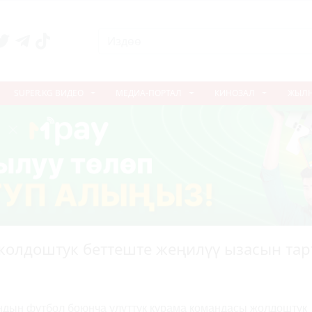
SUPER.KG ВИДЕО
МЕДИА-ПОРТАЛ
КИНОЗАЛ
ЖЫЛ
жолдоштук беттеште жеңилүү ызасын та
ндын футбол боюнча улуттук курама командасы жолдоштук