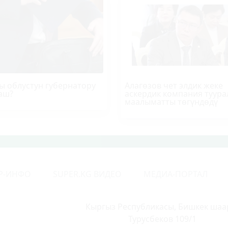
ы облустун губернатору
Алагөзов чет элдик жеке
аш?
аскердик компания туура
маалыматты төгүндөдү
Р-ИНФО
SUPER.KG ВИДЕО
МЕДИА-ПОРТАЛ
Кыргыз Республикасы, Бишкек шаа
Турусбеков 109/1