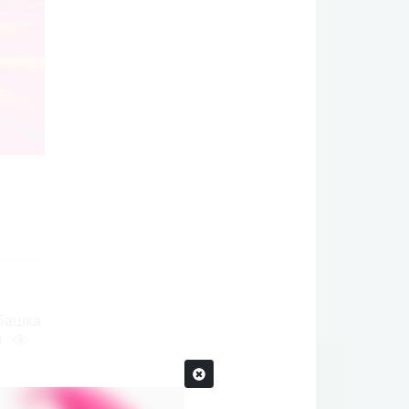
 башка
и