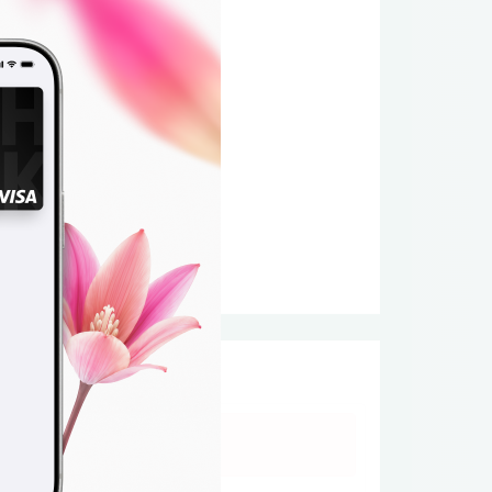
220
боло