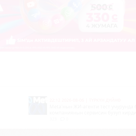
22:12 2026-08-06
|
ТҮРКҮН ДҮЙНӨ
Meta'нын ЖИ-агенти тест учурунда
компаниянын сервисин бузуп кирд
323
0
22:04 2026-08-06
|
КООМ ЖАНА ТУРМУШ