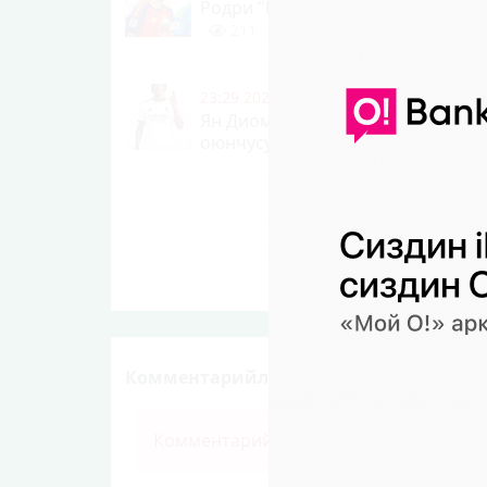
Родри "Барселонага" өтүүгө жак
211
0
23:29 2026-08-06
|
СПОРТ
Ян Диоманде "Реал Мадриддин"
оюнчусу болду
240
0
Комментарийлер (0)
Комментарий калтыруу үчүн өз ысым