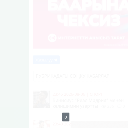
Жазылуу
РУБРИКАДАГЫ СОҢКУ КАБАРЛАР
23:45 2026-08-06
|
СПОРТ
Винисиус "Реал Мадрид" менен
келишимин узартты
236
0
23:40 2026-08-06
|
СПОРТ