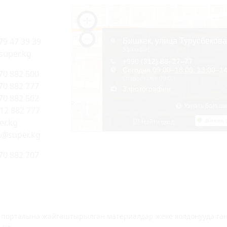
79 47 39 39
super.kg
70 882 500
70 882 777
70 882 502
312 882 777
r.kg
a@super.kg
70 882 707
 порталына жайгаштырылган материалдар жеке колдонууда гана