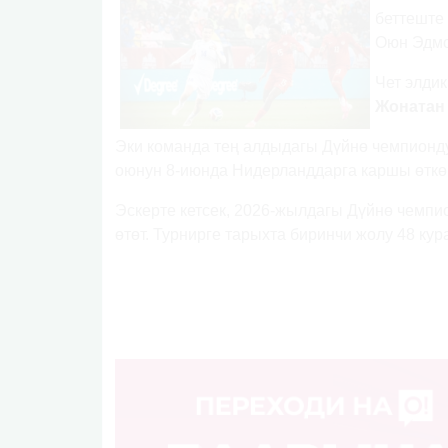
беттеште
Оюн Эдмо
Чет элди
Жонатан
Эки команда тең алдыдагы Дүйнө чемпионду
оюнун 8-июнда Нидерланддарга каршы өткө
Эскерте кетсек, 2026-жылдагы Дүйнө чемпи
өтөт. Турнирге тарыхта биринчи жолу 48 ку