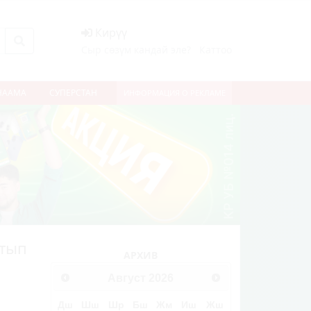
Кирүү
Сыр сөзүм кандай эле?
Каттоо
НААМА
СУПЕРСТАН
ИНФОРМАЦИЯ О РЕКЛАМЕ
ртып
АРХИВ
Август
2026
Дш
Шш
Шр
Бш
Жм
Иш
Жш