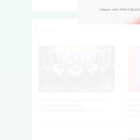
САЯСАТ
Президент Садыр Жапаров
Трам
Орусиянын аймак
мыйз
жетекчилерин кабыл алды
мигр
токт