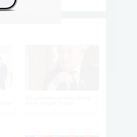
Касымалиев алгачкы батир
келди
алган учурун эстеди