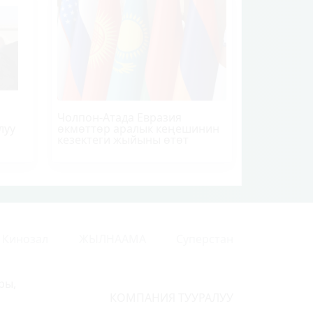
Чолпон-Атада Евразия
луу
өкмөттөр аралык кеңешинин
кезектеги жыйыны өтөт
Кинозал
ЖЫЛНААМА
Суперстан
ры,
КОМПАНИЯ ТУУРАЛУУ