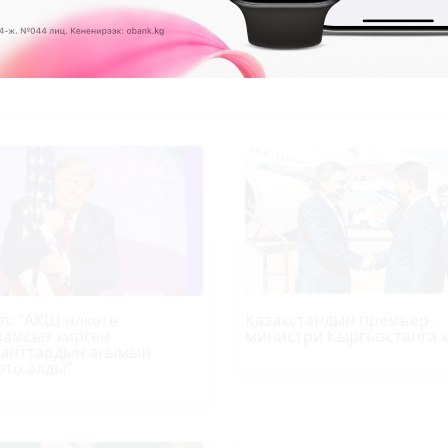
п
: "АКШ өлкөгө
Казакстандын премьер-
амсыз кирген
министри Кыргызстанга 
анттардын агымын
ото алды"