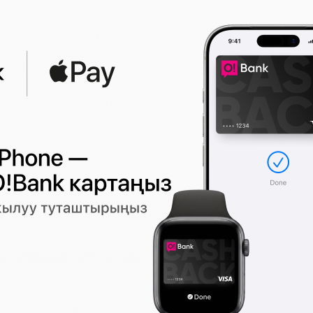
ынбы?
VIII Кыргыз-Орусия экономикалык
форумунун ачылышы болуп өттү
0
21:40 2026-08-06
|
КООМ ЖАНА ТУРМУШ
 жаңы
Төө-Моюндун тургундары үчүн
медициналык жардам жеткиликтүү 
түштү
256
0
ыңыз менен
кириңиз
же
каттоодон
өтүңүз.