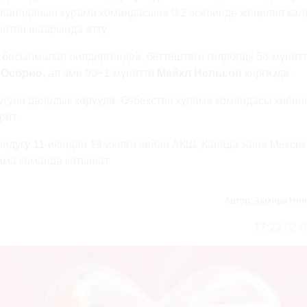
 Канаданын курама командасына 0:2 эсебинде жеңилип кал
нтон шаарында өттү.
к басылмалар билдиргендей, беттештеги голдорду 58-мүнөт
 Осорио,
ал эми 90+1-мүнөттө
Майкл Нельсон
киргизди.
гуна даярдык көрүүдө. Өзбекстан курама командасы кийин
рөт.
ондугу 11-июндан 19-июлга чейин АКШ, Канада жана Мекси
рама команда катышат.
Автор:
Замира Ния
17:22
02-0