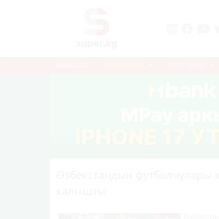
БАШКЫ БЕТ
СОҢКУ КАБАР
СУПЕР-ИНФО
Өзбекстандын футболчулары 
калышты
Өзбекста