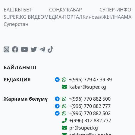
БАШКЫ БЕТ
СОҢКУ КАБАР
СУПЕР-ИНФО
SUPER.KG ВИДЕО
МЕДИА-ПОРТАЛ
Кинозал
ЖЫЛНААМА
Суперстан
БАЙЛАНЫШ
РЕДАКЦИЯ
+(996) 779 47 39 39
kabar@super.kg
Жарнама бөлүмү
+(996) 770 882 500
+(996) 770 882 777
+(996) 770 882 502
+(996) 312 882 777
pr@super.kg
reklama@super.kg