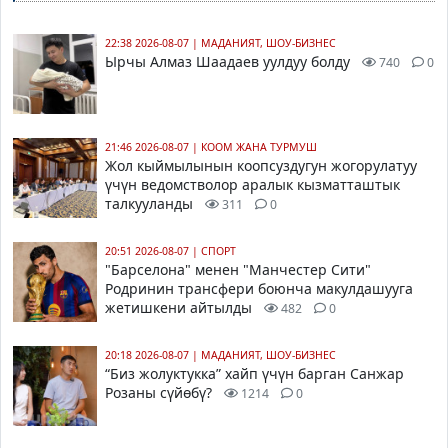
22:38 2026-08-07
|
МАДАНИЯТ, ШОУ-БИЗНЕС
Ырчы Алмаз Шаадаев уулдуу болду
740
0
21:46 2026-08-07
|
КООМ ЖАНА ТУРМУШ
Жол кыймылынын коопсуздугун жогорулатуу
үчүн ведомстволор аралык кызматташтык
талкууланды
311
0
20:51 2026-08-07
|
СПОРТ
"Барселона" менен "Манчестер Сити"
Родринин трансфери боюнча макулдашууга
жетишкени айтылды
482
0
20:18 2026-08-07
|
МАДАНИЯТ, ШОУ-БИЗНЕС
“Биз жолуктукка” хайп үчүн барган Санжар
Розаны сүйөбү?
1214
0