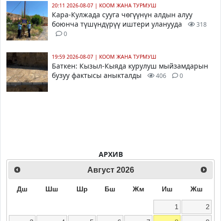
20:11 2026-08-07
|
КООМ ЖАНА ТУРМУШ
Кара-Кулжада сууга чөгүүнүн алдын алуу
боюнча түшүндүрүү иштери уланууда
318
0
19:59 2026-08-07
|
КООМ ЖАНА ТУРМУШ
Баткен: Кызыл-Кыяда курулуш мыйзамдарын
бузуу фактысы аныкталды
406
0
АРХИВ
Август
2026
Дш
Шш
Шр
Бш
Жм
Иш
Жш
1
2