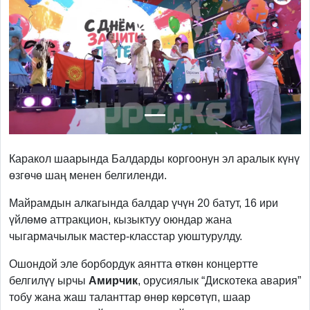
Previous
Next
Каракол шаарында Балдарды коргоонун эл аралык күнү
өзгөчө шаң менен белгиленди.
Майрамдын алкагында балдар үчүн 20 батут, 16 ири
үйлөмө аттракцион, кызыктуу оюндар жана
чыгармачылык мастер-класстар уюштурулду.
Ошондой эле борбордук аянтта өткөн концертте
белгилүү ырчы
Амирчик
, орусиялык “Дискотека авария”
тобу жана жаш таланттар өнөр көрсөтүп, шаар