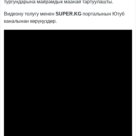
тургундарына майрамдык маанай тартуулашты.
Видеону толугу менен
SUPER.KG
порталынын Ютуб
каналынан көрүңүздөр.