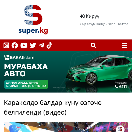
Кирүү
Сыр сөзүм кандай эле?
Каттоо
Караколдо балдар күнү өзгөчө
белгиленди (видео)