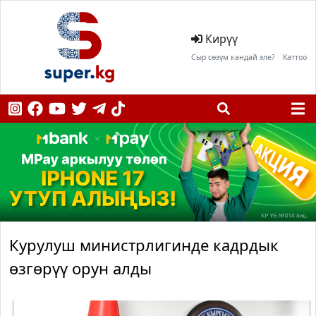
Кирүү
Сыр сөзүм кандай эле?
Каттоо
Курулуш министрлигинде кадрдык
өзгөрүү орун алды