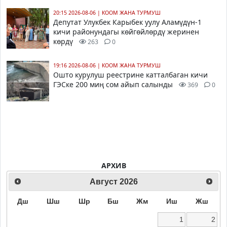
20:15 2026-08-06
|
КООМ ЖАНА ТУРМУШ
Депутат Улукбек Карыбек уулу Аламүдүн-1
кичи районундагы көйгөйлөрдү жеринен
көрдү
263
0
19:16 2026-08-06
|
КООМ ЖАНА ТУРМУШ
Ошто курулуш реестрине катталбаган кичи
ГЭСке 200 миң сом айып салынды
369
0
АРХИВ
Август
2026
Дш
Шш
Шр
Бш
Жм
Иш
Жш
1
2