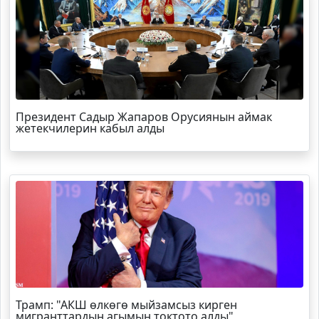
Президент Садыр Жапаров Орусиянын аймак
жетекчилерин кабыл алды
Трамп
: "АКШ өлкөгө мыйзамсыз кирген
мигранттардын агымын токтото алды"