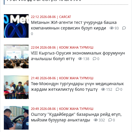
22:12 2026-08-06
|
САЯСАТ
Metaнын ЖИ-агенти тест учурунда башка
компаниянын сервисин бузуп кирди
93
0
22:04 2026-08-06
|
КООМ ЖАНА ТУРМУШ
VIII Кыргыз-Орусия экономикалык форумунун
ачылышы болуп өттү
138
0
21:40 2026-08-06
|
КООМ ЖАНА ТУРМУШ
Төө-Моюндун тургундары үчүн медициналык
жардам жеткиликтүү боло түштү
152
0
20:49 2026-08-06
|
КООМ ЖАНА ТУРМУШ
Оштогу "Кудайберди" базарында рейд өтүп,
мыйзам бузуулар аныкталды
332
0