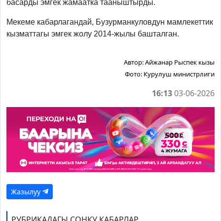
басарды эмгек жамаатка тааныштырды.
Мекеме кабарлагандай, Бузурманкуловдун мамлекеттик
кызматтагы эмгек жолу 2014-жылы башталган.
Автор:
Айжанар Рыспек кызы
Фото:
Курулуш министрлиги
16:13
03-06-2026
Жазылуу
РУБРИКАДАГЫ СОҢКУ КАБАРЛАР