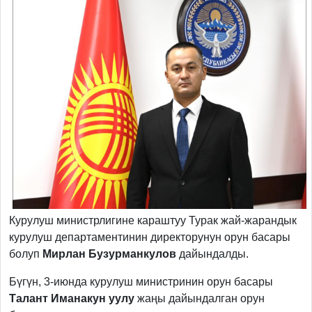
Курулуш министрлигине караштуу Турак жай-жарандык
курулуш департаментинин директорунун орун басары
болуп
Мирлан Бузурманкулов
дайындалды.
Бүгүн, 3-июнда курулуш министринин орун басары
Талант Иманакун уулу
жаңы дайындалган орун