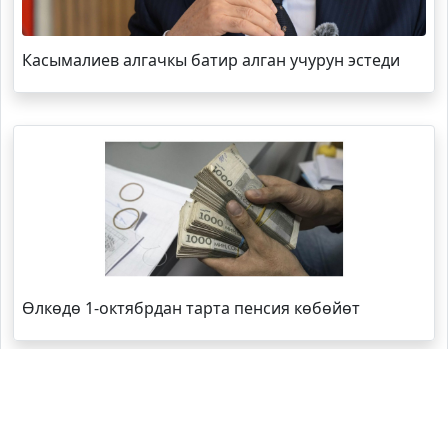
Касымалиев алгачкы батир алган учурун эстеди
Өлкөдө 1-октябрдан тарта пенсия көбөйөт