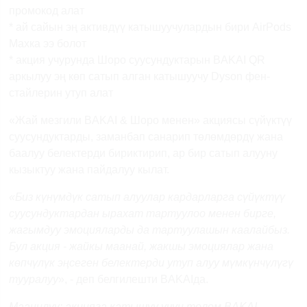
промокод алат
* ай сайын эң активдүү катышуучулардын бири AirPods
Maxка ээ болот
* акция учурунда Шоро суусундуктарын BAKAI QR
аркылуу эң көп сатып алган катышуучу Dyson фен-
стайлерин утуп алат
«Жай мезгили BAKAI & Шоро менен» акциясы сүйүктүү
суусундуктарды, заманбап санарип төлөмдөрдү жана
баалуу белектерди бириктирип, ар бир сатып алууну
кызыктуу жана пайдалуу кылат.
«Биз күнүмдүк сатып алуулар кардарларга сүйүктүү
суусундуктардан ырахат тартуулоо менен бирге,
жагымдуу эмоцияларды да тартуулашын каалайбыз.
Бул акция - жайкы маанай, жакшы эмоциялар жана
көпчүлүк эңсеген белектерди утуп алуу мүмкүнчүлүгү
тууралуу
», - деп белгилешти BAKAIда.
Маанилүү: акцияга катышуу үчүн төлөм BAKAI