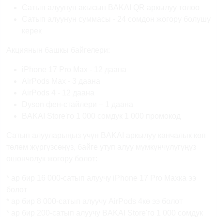
Сатып алуунун акысын BAKAI QR аркылуу төлөө
Сатып алуунун суммасы - 24 сомдон жогору болушу
керек
Акциянын башкы байгелери:
iPhone 17 Pro Max - 12 даана
AirPods Max - 3 даана
AirPods 4 - 12 даана
Dyson фен-стайлери – 1 даана
BAKAI Store'го 1 000 сомдук 1 000 промокод
Сатып алууларыңыз үчүн BAKAI аркылуу канчалык көп
төлөм жүргүзсөңүз, байге утуп алуу мүмкүнчүлүгүңүз
ошончолук жогору болот:
* ар бир 16 000-сатып алуучу iPhone 17 Pro Maxка ээ
болот
* ар бир 8 000-сатып алуучу AirPods 4кө ээ болот
* ар бир 200-сатып алуучу BAKAI Store'го 1 000 сомдук