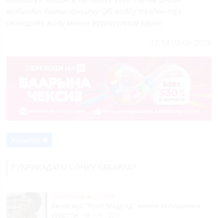
мобилдик банкы аркылуу QR-кодду түздөн-түз
сканерлөө жолу менен жүргүзүлүшү керек.
17:14
03-06-2026
Жазылуу
РУБРИКАДАГЫ СОҢКУ КАБАРЛАР
23:45 2026-08-06
|
СПОРТ
Винисиус "Реал Мадрид" менен келишимин
узартты
178
0