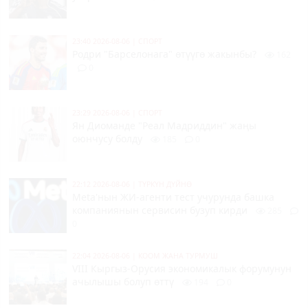
23:40 2026-08-06
|
СПОРТ
Родри "Барселонага" өтүүгө жакынбы?
162
0
23:29 2026-08-06
|
СПОРТ
Ян Диоманде "Реал Мадриддин" жаңы
оюнчусу болду
185
0
22:12 2026-08-06
|
ТҮРКҮН ДҮЙНӨ
Meta'нын ЖИ-агенти тест учурунда башка
компаниянын сервисин бузуп кирди
285
0
22:04 2026-08-06
|
КООМ ЖАНА ТУРМУШ
VIII Кыргыз-Орусия экономикалык форумунун
ачылышы болуп өттү
194
0