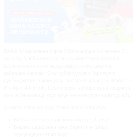
BAKAI Шоро менен бирге 2026-жылдын 1-июнунан 31-
августуна чейин өтө турган «Жай мезгили BAKAI &
Шоро менен» аттуу масштабдуу жайкы акцияны
кайрадан баштайт. Эми сүйүктүү куюп берилүүчү
суусундуктар чаңкооңузду гана кандырбастан, iPhone 17
Pro Max, 4 AirPods, Dyson фен-стайлери жана жүздөгөн
башка белектерди утуп алуу мүмкүнчүлүгүн тартуулайт.
Акцияга катышуу үчүн төмөнкүлөр жетиштүү:
BAKAI тиркемесинин колдонуучусу болуу
Бишкек шаарынан куюп берилүүчү Шоро
суусундугун сатып алуу