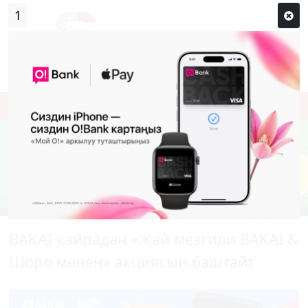
0
Кирүү
Сыр сөзүм кандай эле?
Каттоо
BAKAI кайрадан «Жай мезгили BAKAI &
Шоро менен» акциясын баштайт