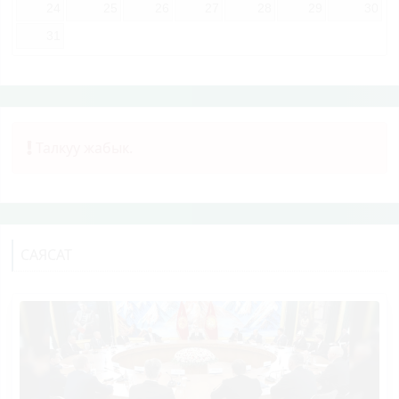
24
25
26
27
28
29
30
31
Талкуу жабык.
САЯСАТ