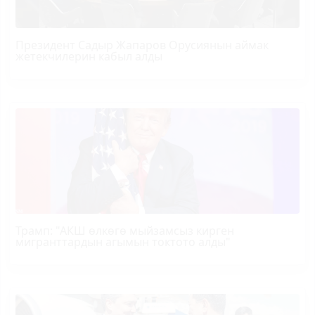
Президент Садыр Жапаров Орусиянын аймак
жетекчилерин кабыл алды
Трамп
: "АКШ өлкөгө мыйзамсыз кирген
мигранттардын агымын токтото алды"