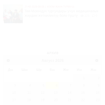
21:40 2026-08-06
|
КООМ ЖАНА ТУРМУШ
Төө-Моюндун тургундары үчүн медициналык
жардам жеткиликтүү боло түштү
223
0
АРХИВ
Август
2026
Дш
Шш
Шр
Бш
Жм
Иш
Жш
1
2
3
4
5
6
7
8
9
10
11
12
13
14
15
16
17
18
19
20
21
22
23