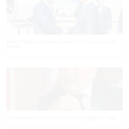
Казакстандын премьер-министри Кыргызстанга
келди
Касымалиев алгачкы батир алган учурун эстеди