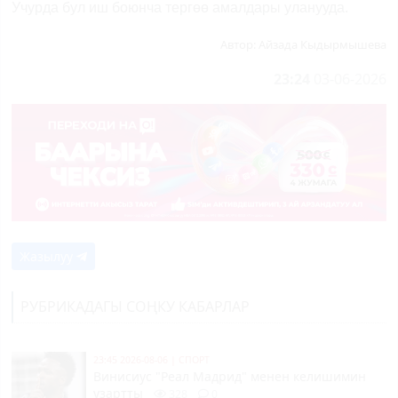
Учурда бул иш боюнча тергөө амалдары уланууда.
Автор:
Айзада Кыдырмышева
23:24
03-06-2026
Жазылуу
РУБРИКАДАГЫ СОҢКУ КАБАРЛАР
23:45 2026-08-06
|
СПОРТ
Винисиус "Реал Мадрид" менен келишимин
узартты
328
0