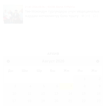
21:40 2026-08-06
|
КООМ ЖАНА ТУРМУШ
Төө-Моюндун тургундары үчүн медициналык
жардам жеткиликтүү боло түштү
318
0
АРХИВ
Август
2026
Дш
Шш
Шр
Бш
Жм
Иш
Жш
1
2
3
4
5
6
7
8
9
10
11
12
13
14
15
16
17
18
19
20
21
22
23