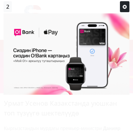
2
Кирүү
Сыр сөзүм кандай эле?
Каттоо
Урмат Усенов Казакстанда уюшкан
топ түзүүгө шектелүүдө
Кыргызстандын мурдагы премьер-министри
Данияр