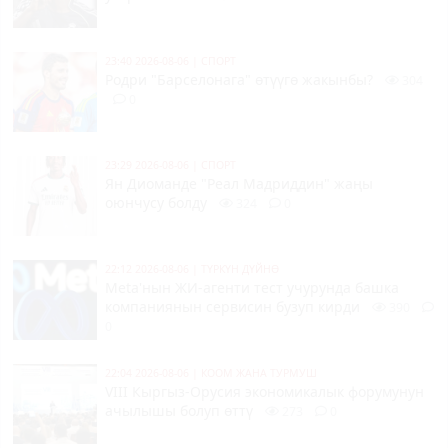
23:40 2026-08-06
|
СПОРТ
Родри "Барселонага" өтүүгө жакынбы?
304
0
23:29 2026-08-06
|
СПОРТ
Ян Диоманде "Реал Мадриддин" жаңы
оюнчусу болду
324
0
22:12 2026-08-06
|
ТҮРКҮН ДҮЙНӨ
Meta'нын ЖИ-агенти тест учурунда башка
компаниянын сервисин бузуп кирди
390
0
22:04 2026-08-06
|
КООМ ЖАНА ТУРМУШ
VIII Кыргыз-Орусия экономикалык форумунун
ачылышы болуп өттү
273
0