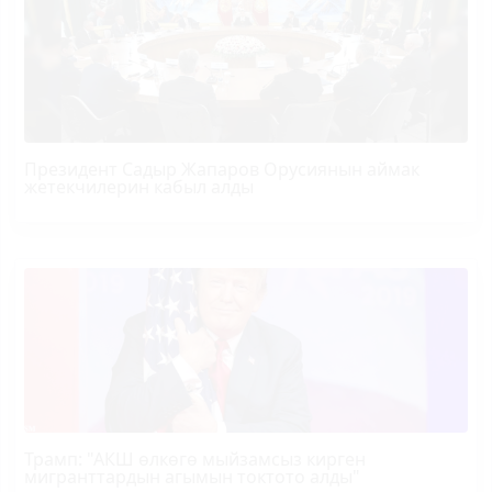
Президент Садыр Жапаров Орусиянын аймак
жетекчилерин кабыл алды
Трамп
: "АКШ өлкөгө мыйзамсыз кирген
мигранттардын агымын токтото алды"