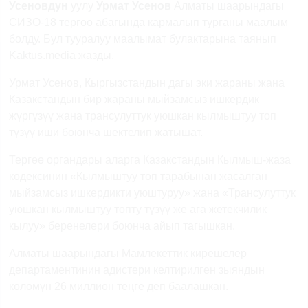
Усеновдун
уулу
Урмат Усенов
Алматы шаарындагы
СИЗО-18 тергөө абагында кармалып турганы маалым
болду. Бул тууралуу маалымат булактарына таянып
Kaktus.media жазды.
Урмат Усенов, Кыргызстандын дагы эки жараны жана
Казакстандын бир жараны мыйзамсыз ишкердик
жүргүзүү жана трансулуттук уюшкан кылмыштуу топ
түзүү иши боюнча шектелип жатышат.
Тергөө органдары аларга Казакстандын Кылмыш-жаза
кодексинин «Кылмыштуу топ тарабынан жасалган
мыйзамсыз ишкердикти уюштуруу» жана «Трансулуттук
уюшкан кылмыштуу топту түзүү же ага жетекчилик
кылуу» беренелери боюнча айып тагышкан.
Алматы шаарындагы Мамлекеттик кирешелер
департаментинин адистери келтирилген зыяндын
көлөмүн 26 миллион теңге деп баалашкан.