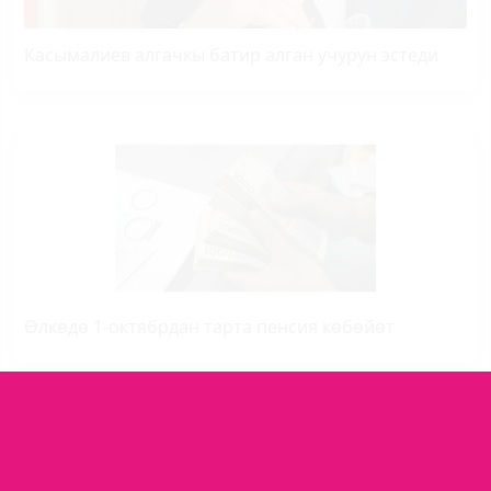
Касымалиев алгачкы батир алган учурун эстеди
Өлкөдө 1-октябрдан тарта пенсия көбөйөт