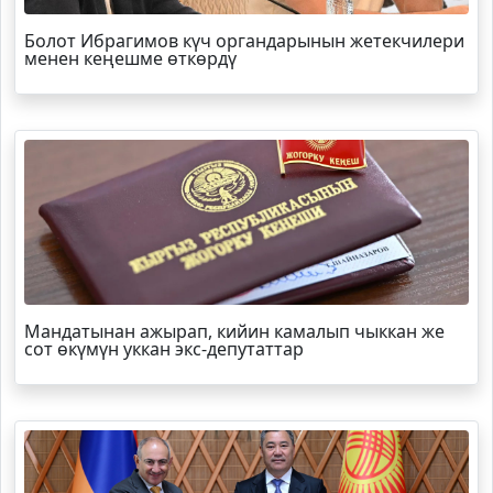
Болот
Ибрагимов
күч органдарынын жетекчилери
менен кеңешме өткөрдү
Мандатынан ажырап, кийин камалып чыккан же
сот өкүмүн уккан экс-депутаттар