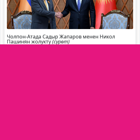
Чолпон-Атада Садыр Жапаров менен Никол
Пашинян жолукту
(сүрөт)
Садыр Жапаров Швейцарияга жаңы элчи
дайындады