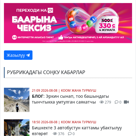
Жазылуу
РУБРИКАДАГЫ СОҢКУ КАБАРЛАР
21:09 2026-08-08
|
КООМ ЖАНА ТУРМУШ
БЛОГ
: Эркин сынап, тоо башындагы
тынчтыкка умтулган саякатчы
279
0
18:50 2026-08-08
|
КООМ ЖАНА ТУРМУШ
Бишкекте 3 автобустун каттамы убактылуу
өзгөрөт
376
0