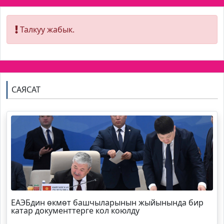
Талкуу жабык.
САЯСАТ
ЕАЭБдин өкмөт башчыларынын жыйынында бир
катар документтерге кол коюлду