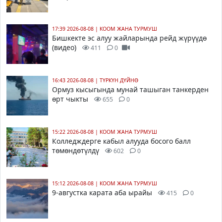
17:39 2026-08-08
|
КООМ ЖАНА ТУРМУШ
Бишкекте эс алуу жайларында рейд жүрүүдө
(видео)
411
0
16:43 2026-08-08
|
ТҮРКҮН ДҮЙНӨ
Ормуз кысыгында мунай ташыган танкерден
өрт чыкты
655
0
15:22 2026-08-08
|
КООМ ЖАНА ТУРМУШ
Колледждерге кабыл алууда босого балл
төмөндөтүлдү
602
0
15:12 2026-08-08
|
КООМ ЖАНА ТУРМУШ
9-августка карата аба ырайы
415
0