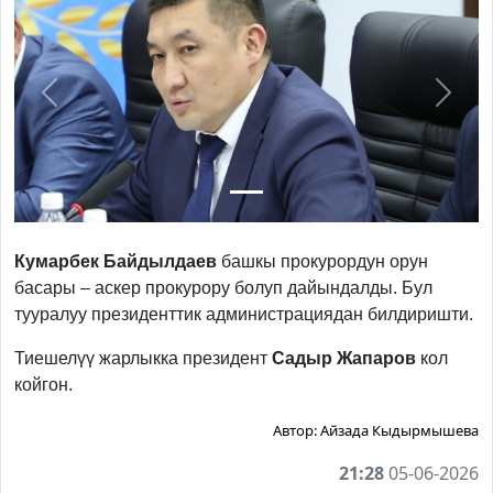
Previous
Next
Кумарбек
Байдылдаев
башкы прокурордун орун
басары – аскер прокурору болуп дайындалды. Бул
тууралуу президенттик администрациядан билдиришти.
Тиешелүү жарлыкка президент
Садыр
Жапаров
кол
койгон.
Автор:
Айзада Кыдырмышева
21:28
05-06-2026