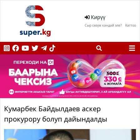
Кирүү
Сыр сөзүм кандай эле?
Каттоо
Кумарбек Байдылдаев аскер
прокурору болуп дайындалды