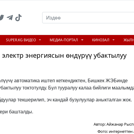
SUPER.KG ВИДЕО
МЕДИА-ПОРТАЛ
КИНОЗАЛ
ЖЫЛ
электр энергиясын өндүрүү убактылуу
өлүүчү автоматика иштеп кеткендиктен, Бишкек ЖЭБинде
бактылуу токтотулду. Бул тууралуу калаа бийлиги маалымд
бдуулар текшерилип, эч кандай бузулуулар аныкталган жок.
ери башталды.
Автор:
Айжанар Рысп
Фото:
интернеттен