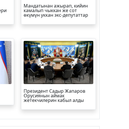
Мандатынан ажырап, кийин
ери
камалып чыккан же сот
өкүмүн уккан экс-депутаттар
Президент Садыр Жапаров
Орусиянын аймак
жетекчилерин кабыл алды