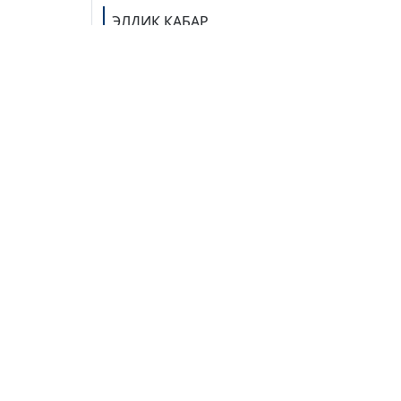
ЭЛДИК КАБАР
Боомдо көлгө бара жаткан
"Жун
унаалардын тыгыны жаралды
токт
(видео)
чыкт