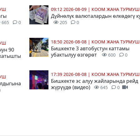
МУШ
09:12 2026-08-09
|
КООМ ЖАНА ТУРМУШ
агы
Дүйнөлүк валюталардын өлкөдөгү к
665
0
205
0
18:50 2026-08-08
|
КООМ ЖАНА ТУРМУШ
МУШ
Бишкекте 3 автобустун каттамы
ун 90
убактылуу өзгөрөт
600
0
 катышты
17:39 2026-08-08
|
КООМ ЖАНА ТУРМУШ
МУШ
Бишкекте эс алуу жайларында рейд
ылдыгына
жүрүүдө (видео)
645
0
а