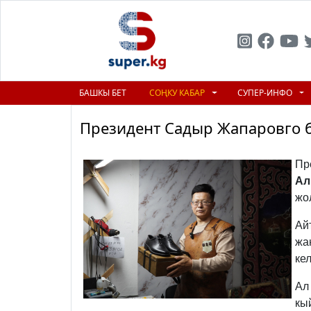
БАШКЫ БЕТ
СОҢКУ КАБАР
СУПЕР-ИНФО
Президент Садыр Жапаровго б
Пр
Ал
жо
Ай
жа
кел
Ал
кы