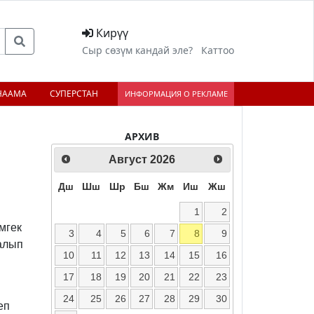
Кирүү
Сыр сөзүм кандай эле?
Каттоо
НААМА
СУПЕРСТАН
ИНФОРМАЦИЯ О РЕКЛАМЕ
АРХИВ
Август
2026
Дш
Шш
Шр
Бш
Жм
Иш
Жш
1
2
мгек
3
4
5
6
7
8
9
алып
10
11
12
13
14
15
16
17
18
19
20
21
22
23
24
25
26
27
28
29
30
еп