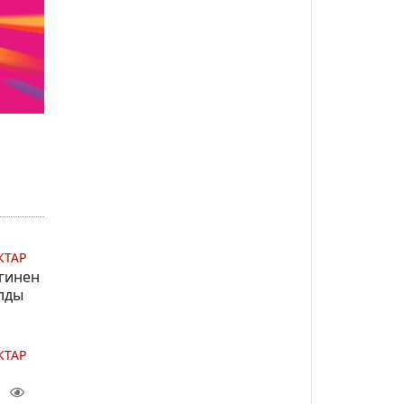
КТАР
гинен
лды
КТАР
ы