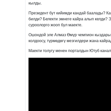
кылды.
Президент бут кийимди кандай баалады? Ка
билди? Белекти эмнеге кайра алып келди? Э
суроолорго жооп бул маекте.
Ошондой эле Алмаз Өмүр чемпион кыздары,
колдоосу, түрмөдөгү мезгилдери жана кайрад
Маекти толугу менен порталдын Ютуб канал