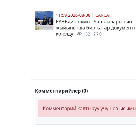
11:59 2026-08-08
|
САЯСАТ
ЕАЭБдин өкмөт башчыларынын
жыйынында бир катар документт
коюлду
132
0
Комментарийлер (0)
Комментарий калтыруу үчүн өз ысым