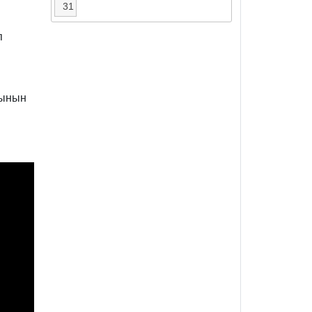
31
п
йынын