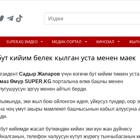
SUPER.KG ВИДЕО
МЕДИА-ПОРТАЛ
КИНОЗАЛ
ЖЫЛ
ут кийим белек кылган уста менен маек
езидент
Садыр Жапаров
үчүн өзгөчө бут кийим тиккен уста
маз Өмүр SUPER.KG
порталына өлкө башчы менен
лугушуусун эргүү менен айтып берди.
тымында, эки жыл бою ойлонгон идея, уйкусуз түндөр, оор э
на чоң үмүт акыры мамлекет башчысынын кабыл алуусуна 
ди.
 бут кийимди жасап бүткөндөн кийин эки күн жан дүйнөсү
йналганын, телефон чалуусун күтүп жүрөгү тынчыбаганын к