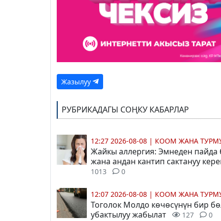
Жазылуу
РУБРИКАДАГЫ СОҢКУ КАБАРЛАР
12:27 2026-08-08
|
КООМ ЖАНА ТУР
Жайкы аллергия: Эмнеден пайда
жана андан кантип сактануу кер
1013
0
12:07 2026-08-08
|
КООМ ЖАНА ТУР
Тоголок Молдо көчөсүнүн бир бө
убактылуу жабылат
127
0