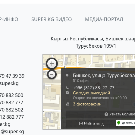
Р-ИНФО
SUPER.KG ВИДЕО
МЕДИА-ПОРТАЛ
Кыргыз Республикасы, Бишкек шаа
Турусбеков 109/1
79 47 39 39
super.kg
70 882 500
70 882 777
70 882 502
312 882 777
r.kg
a@super.kg