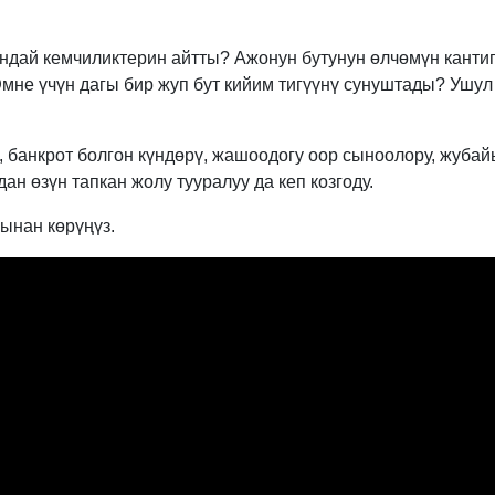
ндай кемчиликтерин айтты? Ажонун бутунун өлчөмүн канти
мне үчүн дагы бир жуп бут кийим тигүүнү сунуштады? Ушул
 банкрот болгон күндөрү, жашоодогу оор сыноолору, жуба
ан өзүн тапкан жолу тууралуу да кеп козгоду.
ынан көрүңүз.