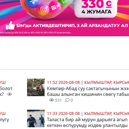
МУШ
11:52 2026-08-08
|
КЫЛМЫШТАР, КЫРСЫ
 болот
Кемпир-Абад суу сактагычынын жээ
ек?
башы алынган кишинин сөөгү табы
531
0
МУШ
11:33 2026-08-08
|
КЫЛМЫШТАР, КЫРСЫ
лүгү
Таласта бир ай мурун дарыяга агып
кеткен өспүрүмдү издөө улантылд