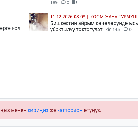
189
0
11:12 2026-08-08
|
КООМ ЖАНА ТУРМУШ
Бишкектин айрым көчөлөрүндө ысы
ерге кол
убактылуу токтотулат
145
0
ыңыз менен
кириңиз
же
каттоодон
өтүңүз.